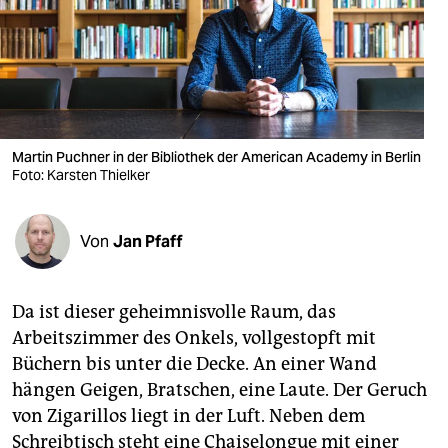
berlin
nord
wahrheit
verlag
Martin Puchner in der Bibliothek der American Academy in Berlin
verlag
Foto: Karsten Thielker
veranstaltungen
Von
Jan Pfaff
shop
fragen & hilfe
Da ist dieser geheimnisvolle Raum, das
unterstützen
Arbeitszimmer des Onkels, ­vollgestopft mit
Büchern bis unter die Decke. An einer Wand
abo
hängen Geigen, Bratschen, eine Laute. Der Geruch
genossenschaft
von Zigarillos liegt in der Luft. Neben dem
Schreibtisch steht eine Chaiselongue mit einer