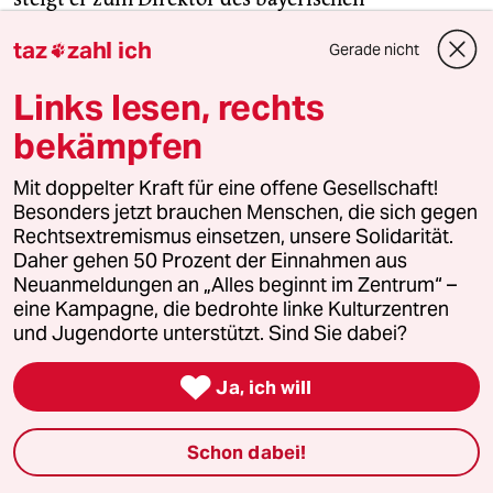
Staatsarchivs in München auf. Außerdem
taz
zahl ich
Gerade nicht

unterrichtet er Namensforschung am historischen
Seminar der Ludwig-Maximi­lians-­Universität.
Links lesen, rechts
bekämpfen
Die Akte von Karl Puchner
Mit doppelter Kraft für eine offene Gesellschaft!
Besonders jetzt brauchen Menschen, die sich gegen
Um sich seinem Großvater anzunähern, macht
Rechtsextremismus einsetzen, unsere Solidarität.
Martin Puchner das, was sein Beruf ist – er sichtet
Daher gehen 50 Prozent der Einnahmen aus
Neuanmeldungen an „Alles beginnt im Zentrum“ –
alte Dokumente und Texte. „Ins Bayerische
eine Kampagne, die bedrohte linke Kulturzentren
Staatsarchiv bin ich 2016 einmal reinmarschiert
und Jugendorte unterstützt. Sind Sie dabei?
und habe nachgefragt, was die zu meinem
Großvater haben“, erzählt er.

Ja, ich will
Die Mitarbeiter sind zu ihm sehr freundlich. „Ihr
Schon dabei!
Großvater war ja Direktor, natürlich haben wir da
einiges.“ In einem Lesesaal wartet er eine Weile,