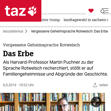

taz zahl ich
nahost-konflikt
usa unter trump
landtagswahl in sachsen-an

taz zahl ich
onalsozialismus
Vergessene Geheimsprache Rotwelsch: Das Erbe
taz zahl ich
themen
Vergessene Geheimsprache Rotwelsch
Das Erbe
politik
Als Harvard-Professor Martin Puchner zu der
öko
Sprache Rotwelsch recherchiert, stößt er auf
Familiengeheimnisse und Abgründe der Geschichte.
gesellschaft
6.9.2019
10:52 Uhr
teilen
kultur
sport