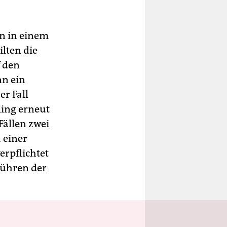
n in einem
lten die
f den
nn ein
er Fall
ling erneut
Fällen zwei
 einer
erpflichtet
bühren der