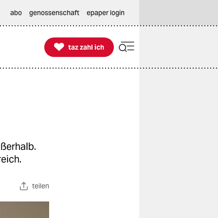
abo
genossenschaft
epaper login

taz zahl ich
taz zahl ich
ußerhalb.
eich.
teilen