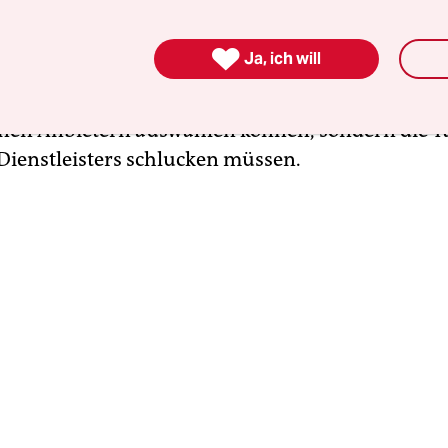
t, die die Geräte aufbauen, betreiben und warten
diese Lösung bequem: Er muss sich nicht um die Te

Ja, ich will
d auch nicht für den Service bezahlen. Die U
hr Geld von den Gefangenen, die nicht zwische
nen Anbietern auswählen können, sondern die Ta
 Dienstleisters schlucken müssen.