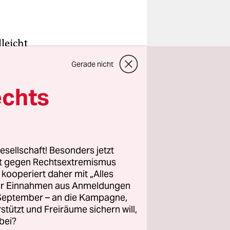
leicht
Gerade nicht
gegeben,
richtete.
echts
ur
erdings
rden, die
.“
esellschaft! Besonders jetzt
rt gegen Rechtsextremismus
z kooperiert daher mit „Alles
er einen
ller Einnahmen aus Anmeldungen
. September – an die Kampagne,
rstützt und Freiräume sichern will,
bei?
hmen