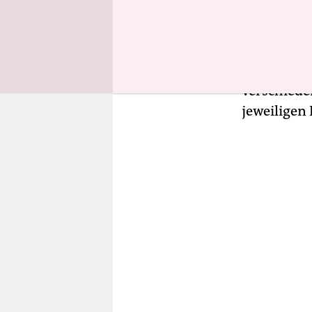
ausgelager
Staat ist 
kümmern un
bekommen i
verschiede
jeweiligen