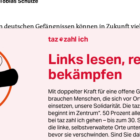
Tobias Schulze
in deutschen Gefängnissen können in Zukunft viel
elefonieren: Das Bundesverfassungsgericht hat der
taz
zahl ich

 eines Gefangenen aus Schleswig-Holstein statt
egen hohe Gebühren in den Justizvollzuganstalten 
Links lesen, r
en Telefone den Gefangenen „nicht entgeltfrei z
bekämpfen
estellt werden“, heißt es in dem Beschluss. „All
 Gefangenen auch nicht mit Entgelten belastet we
ber denen außerhalb des Vollzugs üblichen liegen
Mit doppelter Kraft für eine offene G
brauchen Menschen, die sich vor O
einsetzen, unsere Solidarität. Die ta
Jahren streiten Häftlinge und Strafanwälte auf d
beginnt im Zentrum“. 50 Prozent a
izverwaltungen auf der anderen Seite über die
bei taz zahl ich gehen – bis zum 30
ühren im Knast. Viele Bundesländer haben die
die linke, selbstverwaltete Orte unte
bevor sie verschwinden. Sind Sie da
agen in ihren Gefängnissen an private Unterne