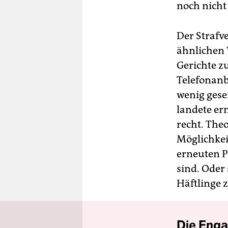
noch nicht
Der Strafv
ähnlichen 
Gerichte z
Telefonanb
wenig gese
landete er
recht. The
Möglichkei
erneuten Pr
sind. Oder
Häftlinge 
Die Enga