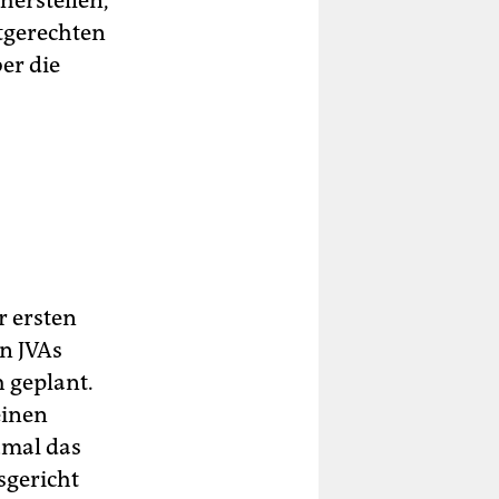
herstellen,
ktgerechten
er die
r ersten
n JVAs
h geplant.
einen
umal das
sgericht