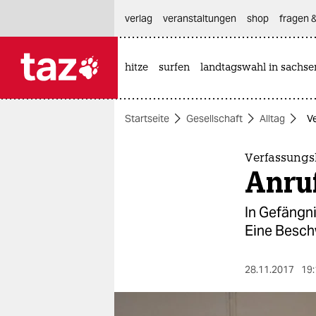
hautnavigation anspringen
hauptinhalt anspringen
footer anspringen
verlag
veranstaltungen
shop
fragen &
hitze
surfen
landtagswahl in sachse

taz zahl ich
taz zahl ich
Startseite
Gesellschaft
Alltag
V
themen
politik
Verfassungs
Anruf
öko
In Gefängni
gesellschaft
Eine Besch
kultur
28.11.2017
19:
sport