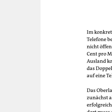
Im konkrete
Telefone be
nicht öffen
Cent pro M
Ausland kos
das Doppel
auf eine T
Das Oberla
zunächst a
erfolgreic