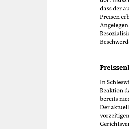
dort muss 
dass der a
Preisen er
Angelegenh
Resozialisi
Beschwerde
Preissen
In Schlesw
Reaktion d
bereits nie
Der aktuell
vorzeitige
Gerichtsve