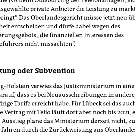
die JVA beim Outsourcing der Telefonanlagen „sic
usgewählte private Anbieter die Leistung zu mar
bringt“. Das Oberlandesgericht müsse jetzt neu üb
eit entscheiden und dürfe dabei wegen des
erungsgebots „die finanziellen Interessen des
führers nicht missachten“.
kung oder Subvention
ig-Holstein verwies das Justizministerium in eine
arauf, dass es bei Neuausschreibungen in andere
drige Tarife erreicht habe. Für Lübeck sei das auc
e Vertrag mit Telio läuft dort aber noch bis 2021, 
n Ausstieg plane das Ministerium derzeit nicht, z
rfahren durch die Zurückweisung ans Oberlande