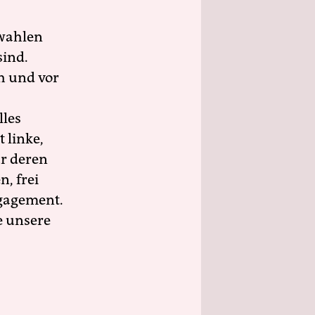
wahlen
sind.
h und vor
lles
 linke,
ür deren
n, frei
ngagement.
e unsere