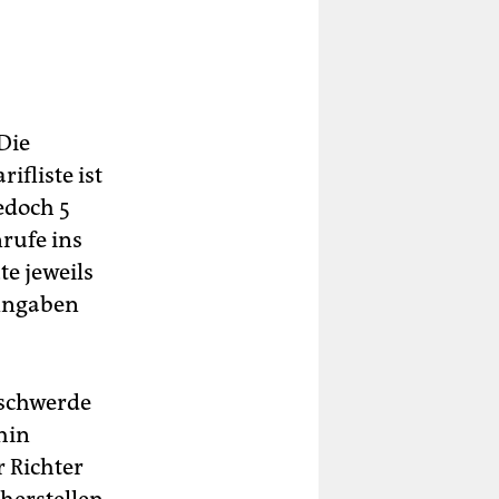
Die
ifliste ist
jedoch 5
rufe ins
te jeweils
 Angaben
eschwerde
hin
 Richter