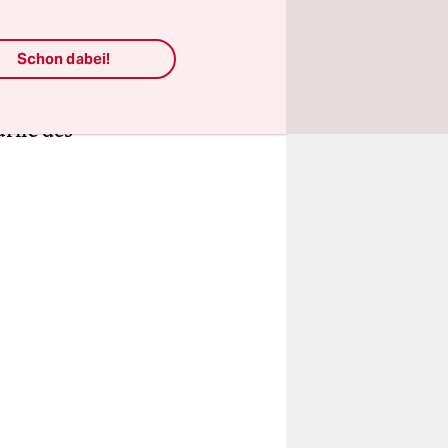
. Für den
lefone
Schon dabei!
nternehmen
n
rife des