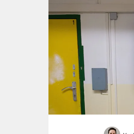
berlin
nord
wahrheit
verlag
verlag
veranstaltungen
shop
fragen & hilfe
unterstützen
abo
genossenschaft