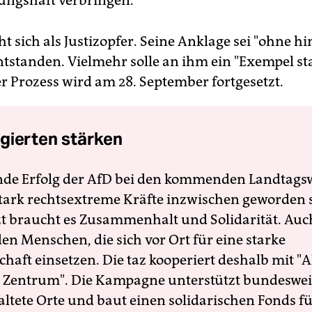
ungshaft verbringen.
ht sich als Justizopfer. Seine Anklage sei "ohne h
ntstanden. Vielmehr solle an ihm ein "Exempel sta
r Prozess wird am 28. September fortgesetzt.
gierten stärken
nde Erfolg der AfD bei den kommenden Landtags
 stark rechtsextreme Kräfte inzwischen geworden 
zt braucht es Zusammenhalt und Solidarität. Auc
en Menschen, die sich vor Ort für eine starke
schaft einsetzen. Die taz kooperiert deshalb mit "A
 Zentrum". Die Kampagne unterstützt bundesweit
altete Orte und baut einen solidarischen Fonds f