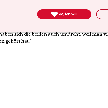
f auf zwei junge Männer aufmerksam. Die beide
wegs mehrfach umgedreht, sagte die 31-jährige Po

Ja, ich will
Berufserfahrung" hätte sie und ihren Kollegen ver
gung aufzunehmen. Der Beamte Oliver S. räumte j
t haben sich die beiden auch umdreht, weil man vi
n gehört hat."