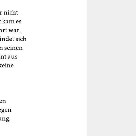
r nicht
t kam es
hrt war,
indet sich
n seinen
ent aus
keine
hen
egen
ung.