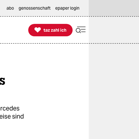
abo
genossenschaft
epaper login

taz zahl ich
taz zahl ich
s
ercedes
eise sind