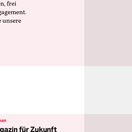
n, frei
ngagement.
e unsere
ken
gazin für Zukunft