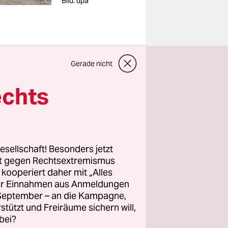
Bild: dpa
rz nach ein
Gerade nicht
 mit zwei
echts
e.
cht
ft ihm vor,
erger
esellschaft! Besonders jetzt
ht
rt gegen Rechtsextremismus
 dem ersten
z kooperiert daher mit „Alles
ller Einnahmen aus Anmeldungen
. September – an die Kampagne,
rstützt und Freiräume sichern will,
uto bei der
bei?
ts wurden