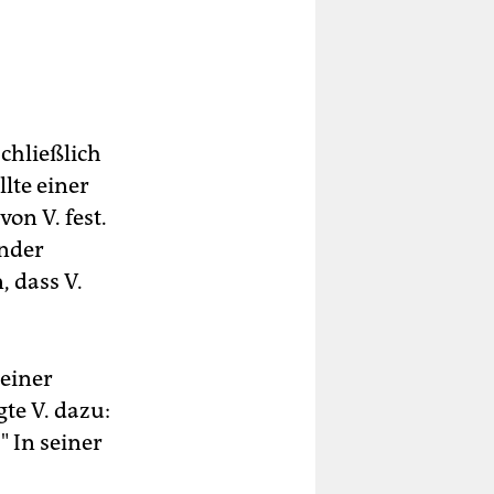
chließlich
lte einer
on V. fest.
ünder
, dass V.
seiner
te V. dazu:
 In seiner