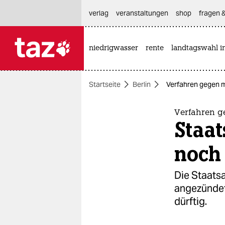
hautnavigation anspringen
hauptinhalt anspringen
footer anspringen
verlag
veranstaltungen
shop
fragen &
niedrigwasser
rente
landtagswahl i

taz zahl ich
taz zahl ich
Startseite
Berlin
Verfahren gegen m
themen
politik
Verfahren g
Staat
öko
noch
gesellschaft
Die Staats
kultur
angezündet
dürftig.
sport