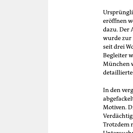
Ursprüngli
eröffnen w
dazu. Der 
wurde zur 
seit drei 
Begleiter w
München wa
detailliert
In den ve
abgefackelt
Motiven. D
Verdächtig
Trotzdem m