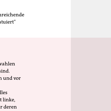
inreichende
tuiert"
wahlen
sind.
h und vor
lles
 linke,
ür deren