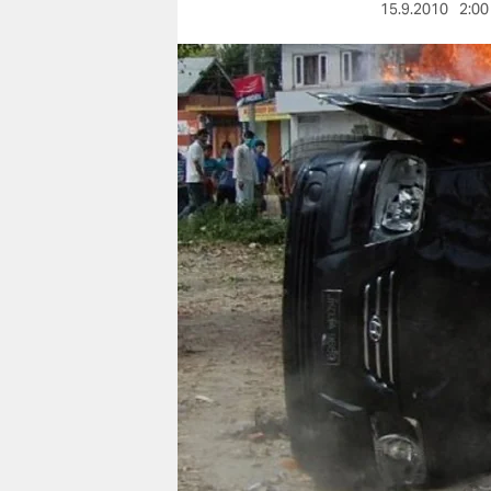
berlin
15.9.2010
2:00
nord
wahrheit
verlag
verlag
veranstaltungen
shop
fragen & hilfe
unterstützen
abo
genossenschaft