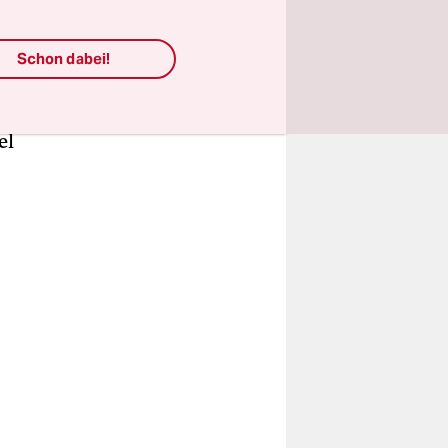
n hätten
lizistin
Schon dabei!
anlasst,
edoch ein:
el