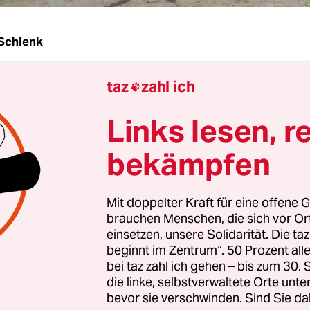
Schlenk
taz
zahl ich
geklagte Niels V. den Gerichtssaal am Dienstag ku

st, grüßt er seine Bekannten im Zuschauerbereich
Links lesen, r
in Victoryzeichen, aber eine zuversichtliche Gest
ist der 25-jährige Niederländer vor dem Amtsgeri
bekämpfen
 wegen Brandstiftung. Die Staatsanwaltschaft wir
i 2009 einen Mercedes der C-Klasse in der Kreuzb
Mit doppelter Kraft für eine offene G
raße angezündet zu haben. V. sieht sich zu Unrec
brauchen Menschen, die sich vor O
t: "Ich erwarte, freigesprochen zu werden." Nach
einsetzen, unsere Solidarität. Die ta
 darf er sich durchaus Hoffnungen machen.
beginnt im Zentrum“. 50 Prozent a
bei taz zahl ich gehen – bis zum 30
die linke, selbstverwaltete Orte unte
acht im Juni hatte ein Anwohner das brennende A
bevor sie verschwinden. Sind Sie da
eldet. Zwei Zivilpolizisten in der Nähe des Tator