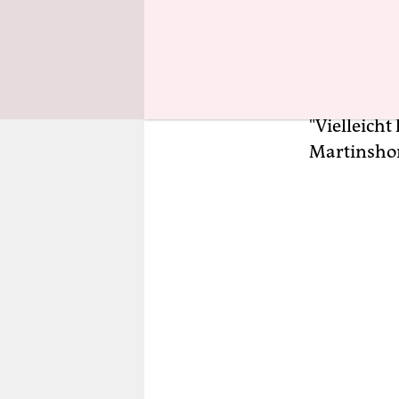
kurz darau
sich unter
aus. Ihre "
die Verfol
"Vielleich
Martinshor