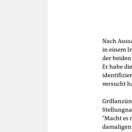
Nach Aussa
in einem I
der beiden 
Er habe di
identifizie
versucht h
Grillanzün
Stellungna
"Macht es 
damaligen 