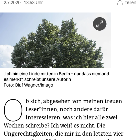
berlin
2.7.2020
13:53 Uhr
teilen
nord
wahrheit
verlag
verlag
veranstaltungen
„Ich bin eine Linde mitten in Berlin – nur dass niemand
shop
es merkt“, schreibt unsere Autorin
Foto: Olaf Wagner/imago
fragen & hilfe
O
b sich, abgesehen von meinen treuen
unterstützen
Leser*innen, noch andere dafür
abo
interessieren, was ich hier alle zwei
Wochen schreibe? Ich weiß es nicht. Die
genossenschaft
Ungerechtigkeiten, die mir in den letzten vier