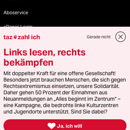
Aboservice
ePaper Login
taz
zahl ich
Gerade nicht

Downloads für Abonnierende
Links lesen, rechts
bekämpfen
© 2026 taz Verlags und Vertriebs GmbH
Mit doppelter Kraft für eine offene Gesellschaft!
Alle Rechte vorbehalten. Bei rechtlichen Fragen oder für Genehmigungen
wenden Sie sich bitte an
lizenzen@taz.de
Besonders jetzt brauchen Menschen, die sich gegen
Rechtsextremismus einsetzen, unsere Solidarität.
Daher gehen 50 Prozent der Einnahmen aus
Feedback
Redaktionsstatut
Kommune-Richtlinien
KI-
Neuanmeldungen an „Alles beginnt im Zentrum“ –
eine Kampagne, die bedrohte linke Kulturzentren
Leitlinie
Informant
Datenschutz
Impressum
AGB
und Jugendorte unterstützt. Sind Sie dabei?
Seitenwende
Einwilligungen widerrufen (Ads)

Ja, ich will