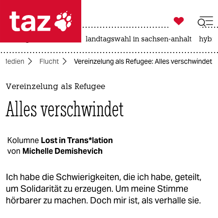

taz zahl ich
niedrigwasser
rente
landtagswahl in sachsen-anhalt
hybri

taz zahl ich
Medien
Flucht
Vereinzelung als Refugee: Alles verschwindet
taz zahl ich
themen
Vereinzelung als Refugee
Alles verschwindet
politik
öko
Kolumne
Lost in Trans*lation
von
Michelle Demishevich
gesellschaft
kultur
Ich habe die Schwierigkeiten, die ich habe, geteilt,
um Solidarität zu erzeugen. Um meine Stimme
sport
hörbarer zu machen. Doch mir ist, als verhalle sie.