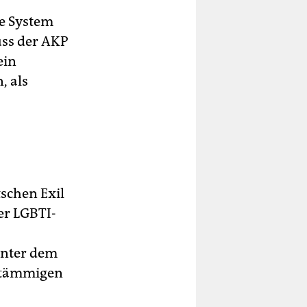
he System
uss der AKP
ein
, als
tschen Exil
er LGBTI-
unter dem
istämmigen