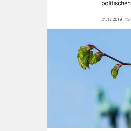
berlin
politischen
nord
21.12.2019
13:
wahrheit
verlag
verlag
veranstaltungen
shop
fragen & hilfe
unterstützen
abo
genossenschaft