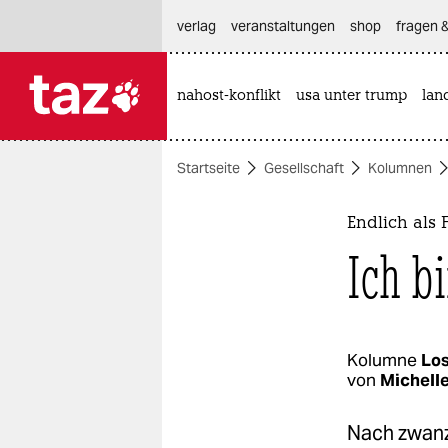
hautnavigation anspringen
hauptinhalt anspringen
footer anspringen
verlag
veranstaltungen
shop
fragen &
nahost-konflikt
usa unter trump
lan

taz zahl ich
taz zahl ich
Startseite
Gesellschaft
Kolumnen
themen
politik
Endlich als 
Ich b
öko
gesellschaft
kultur
Kolumne
Los
von
Michell
sport
Nach zwanz