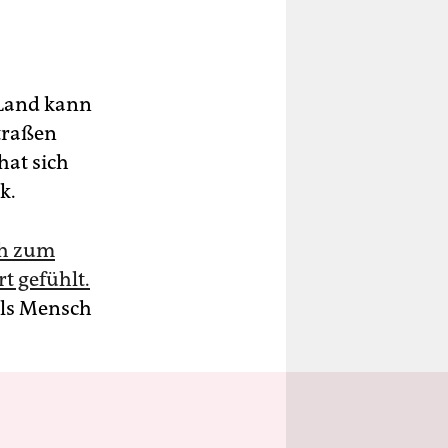
 Land kann
traßen
hat sich
k.
ch zum
t gefühlt.
als Mensch