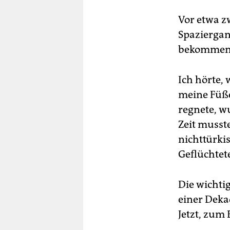
Vor etwa z
Spaziergan
bekommen h
Ich hörte, 
meine Füße
regnete, w
Zeit musst
nichttürki
Geflüchtet
Die wichti
einer Deka
Jetzt, zum