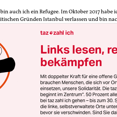
bin auch ich ein Refugee. Im Oktober 2017 habe i
itischen Gründen Istanbul verlassen und bin na
tschland gekommen. Ich trug nichts bei mir als 
taz
zahl ich

ffer, die Traumata der Vergangenheit und all me
.
Links lesen, r
 Beginn einer neuen Reise, mit einer Menge Frage
bekämpfen
rgen und Ängsten im Kopf. Ich habe mein Leben
mmer wieder von vorne zu beginnen. Es wurde reg
Mit doppelter Kraft für eine offene G
r mich, immer wieder von null anzufangen.
brauchen Menschen, die sich vor O
einsetzen, unsere Solidarität. Die ta
beginnt im Zentrum“. 50 Prozent a
bei taz zahl ich gehen – bis zum 30
die linke, selbstverwaltete Orte unte
bevor sie verschwinden. Sind Sie da