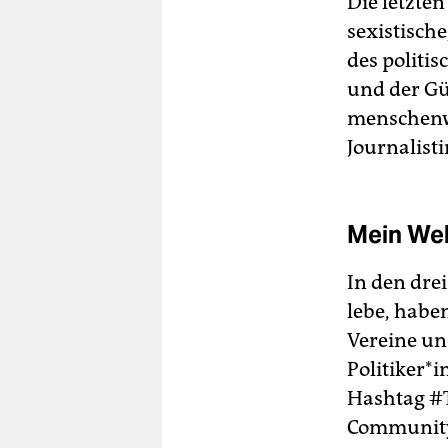
Die letzte
sexistische
des politi
und der Gü
menschenwü
Journalisti
Mein Welt
In den drei
lebe, haben
Vereine un
Politiker*
Hashtag #T
Community