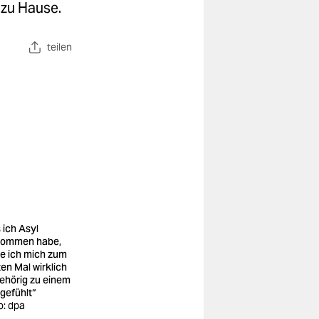
 zu Hause.
teilen
 ich Asyl
ommen habe,
e ich mich zum
ten Mal wirklich
ehörig zu einem
 gefühlt“
o: dpa