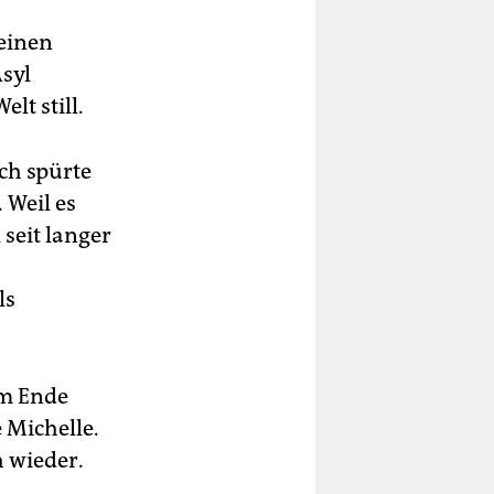
meinen
Asyl
t still.
Ich spürte
 Weil es
seit langer
ls
am Ende
 Michelle.
h wieder.