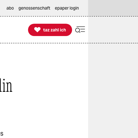
abo
genossenschaft
epaper login

taz zahl ich
taz zahl ich
lin
es