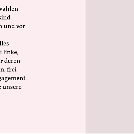
wahlen
sind.
h und vor
lles
 linke,
ür deren
n, frei
ngagement.
e unsere