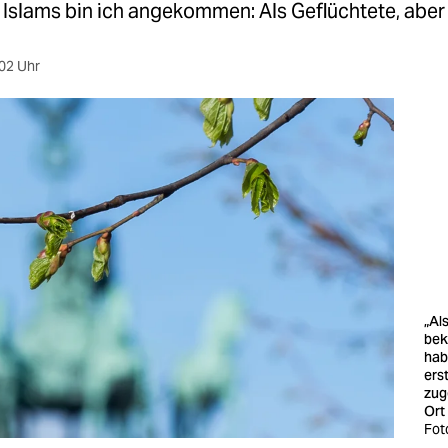
 Islams bin ich angekommen: Als Geflüchtete, aber
02 Uhr
„Als
bek
hab
ers
zug
Ort
Fot