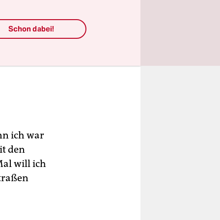
Schon dabei!
nn ich war
it den
al will ich
Straßen