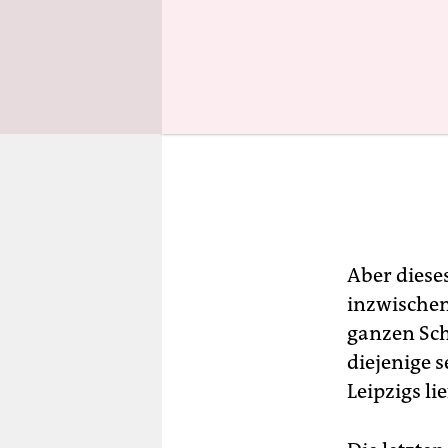
Aber dieses
inzwischen
ganzen Sch
diejenige s
Leipzigs li