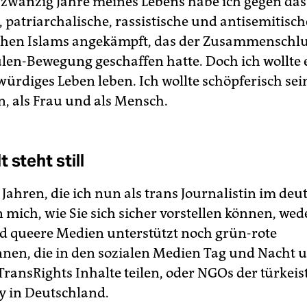
n zwanzig Jahre meines Lebens habe ich gegen das
, patriarchalische, rassistische und antisemitisc
schen Islams angekämpft, das der Zusammenschl
len-Bewegung geschaffen hatte. Doch ich wollte 
rdiges Leben leben. Ich wollte schöpferisch sein
n, als Frau und als Mensch.
 steht still
 Jahren, die ich nun als trans Journalistin im deu
 mich, wie Sie sich sicher vorstellen können, wed
d queere Medien unterstützt noch grün-rote
innen, die in den sozialen Medien Tag und Nacht 
ransRights Inhalte teilen, oder NGOs der türke
 in Deutschland.