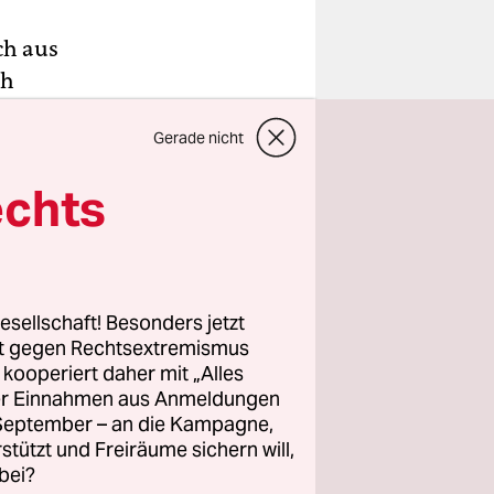
ch aus
ch
einen
Gerade nicht
ine
echts
zeichen,
 lang
elrecht zur
esellschaft! Besonders jetzt
rt gegen Rechtsextremismus
z kooperiert daher mit „Alles
ller Einnahmen aus Anmeldungen
. September – an die Kampagne,
rstützt und Freiräume sichern will,
bei?