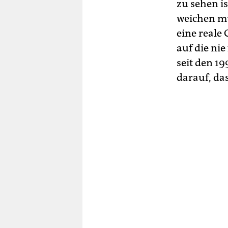
zu sehen i
weichen mu
eine reale
auf die nie
seit den 1
darauf, da