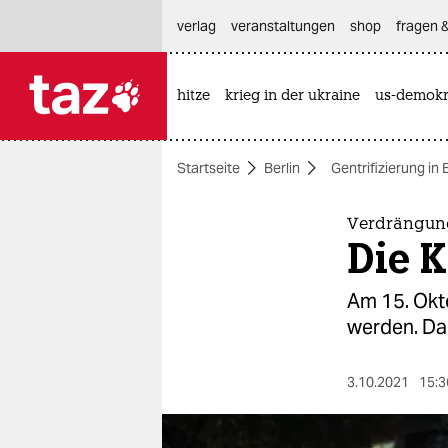
hautnavigation anspringen
hauptinhalt anspringen
footer anspringen
verlag
veranstaltungen
shop
fragen &
hitze
krieg in der ukraine
us-demokr

taz zahl ich
taz zahl ich
Startseite
Berlin
Gentrifizierung in 
themen
politik
Verdrängung
Die K
öko
Am 15. Okt
gesellschaft
werden. Da
kultur
3.10.2021
15:3
sport