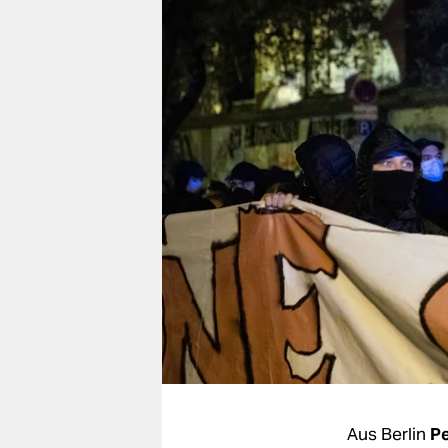
berlin
nord
wahrheit
verlag
verlag
veranstaltungen
shop
fragen & hilfe
unterstützen
abo
genossenschaft
Aus Berlin
P