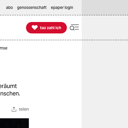
abo
genossenschaft
epaper login

taz zahl ich
taz zahl ich
remse
geräumt
enschen.
teilen