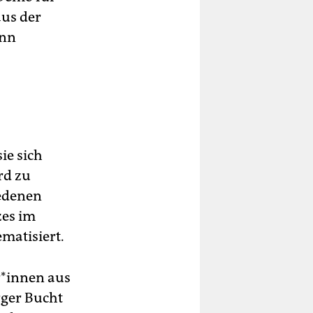
aus der
ann
ie sich
rd zu
iedenen
zes im
matisiert.
*in­nen aus
rger Bucht