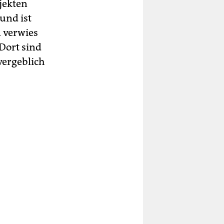
jekten
und ist
d verwies
 Dort sind
vergeblich