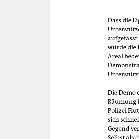
Dass die E
Unterstütz
aufgefasst
würde die
Areal bede
Demonstrat
Unterstütz
Die Demo e
Räumung be
Polizei Flu
sich schne
Gegend ver
Selbst als 