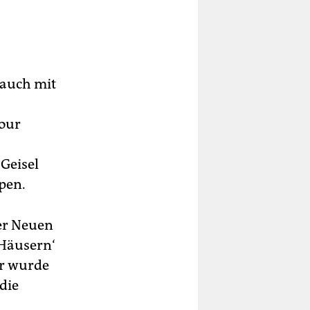
 auch mit
 our
 Geisel
pen.
der Neuen
 Häusern‘
Er wurde
die