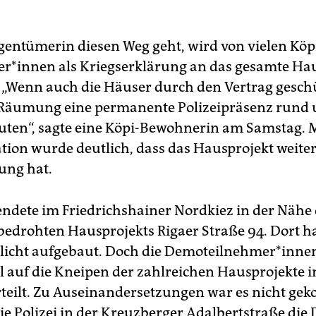
igentümerin diesen Weg geht, wird von vielen Köp
er*innen als Kriegserklärung an das gesamte Ha
. „Wenn auch die Häuser durch den Vertrag geschü
 Räumung eine permanente Polizeipräsenz rund
uten“, sagte eine Köpi-Bewohnerin am Samstag. M
ion wurde deutlich, dass das Hausprojekt weite
ung hat.
ndete im Friedrichshainer Nordkiez in der Nähe 
drohten Hausprojekts Rigaer Straße 94. Dort ha
tlicht aufgebaut. Doch die De­mo­teil­neh­me­r*in­n
ll auf die Kneipen der zahlreichen Hausprojekte i
teilt. Zu Auseinandersetzungen war es nicht g
die Polizei in der Kreuzberger Adalbertstraße die