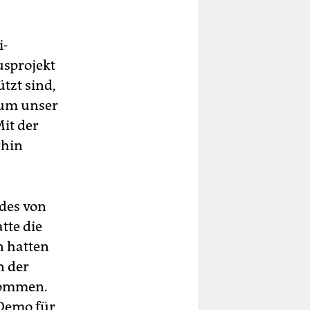
i-
usprojekt
tzt sind,
 um unser
it der
rhin
des von
tte die
en hatten
n der
ekommen.
 Demo für