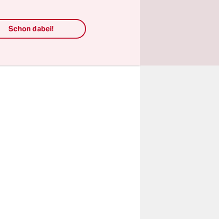
damit das
Schon dabei!
sche