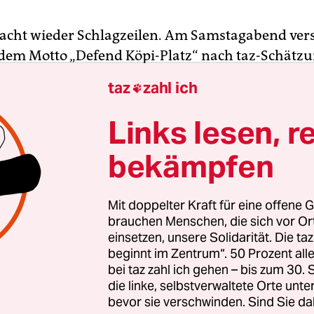
cht wieder Schlagzeilen. Am Samstagabend ve
 dem Motto „Defend Köpi-Platz“ nach taz-Schätz
chen vor dem Gelände des 1990 besetzten und 1
taz
zahl ich

en Hausprojekts in der Köpenicker Straße 137.
listische Parolen wurden skandiert, Böller wurd
Links lesen, r
Denn am 15. Oktober soll der Wagenplatz auf dem
bekämpfen
eräumt werden.
das weitläufige Gebäude ist der Platz nicht unter
Mit doppelter Kraft für eine offene G
en Vertrag gefallen, den die Be­woh­ne­r*in­nen de
brauchen Menschen, die sich vor O
einsetzen, unsere Solidarität. Die ta
n haben. Der Platz wurde an die Startezia GmbH m
beginnt im Zentrum“. 50 Prozent a
teigert
. In erster Instanz verloren die
bei taz zahl ich gehen – bis zum 30
zbewohnerInnen die Räumungsklage, gingen abe
die linke, selbstverwaltete Orte unte
 Trotzdem wurde vom Gericht der Räumungster
bevor sie verschwinden. Sind Sie da