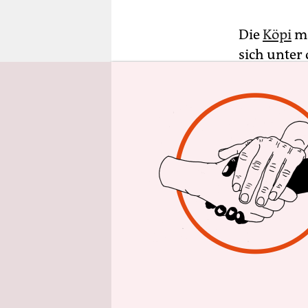
epaper login
Die
Köpi
ma
sich unter
1.500 Mens
legalisiert
Antikapita
gezündet. 
Gelände g
Anders als 
langfristig
geschlosse
Moers
vers
Wagenplat
Berufung.