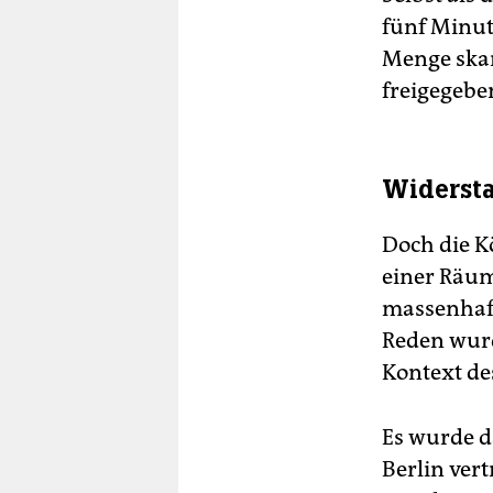
fünf Minut
Menge skan
freigegebe
Widersta
Doch die Kö
einer Räum
massenhaft
Reden wurd
Kontext de
Es wurde d
Berlin ver