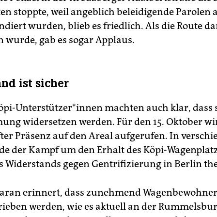
en stoppte, weil angeblich beleidigende Parolen 
diert wurden, blieb es friedlich. Als die Route d
n wurde, gab es sogar Applaus.
nd ist sicher
pi-Unter­stützer­*innen machten auch klar, dass s
ung widersetzen werden. Für den 15. Oktober wi
er Präsenz auf den Areal aufgerufen. In versch
e der Kampf um den Erhalt des Köpi-Wagenplat
s Widerstands gegen Gentrifizierung in Berlin the
aran erinnert, dass zunehmend Wa­gen­be­woh­ne­r
trieben werden, wie es aktuell an der Rummelsbu