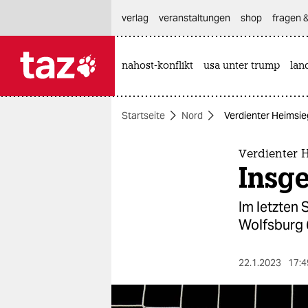
hautnavigation anspringen
hauptinhalt anspringen
footer anspringen
verlag
veranstaltungen
shop
fragen &
nahost-konflikt
usa unter trump
lan

taz zahl ich
taz zahl ich
Startseite
Nord
Verdienter Heimsie
themen
politik
Verdienter 
Insg
öko
Im letzten
gesellschaft
Wolfsburg 
kultur
22.1.2023
17:4
sport