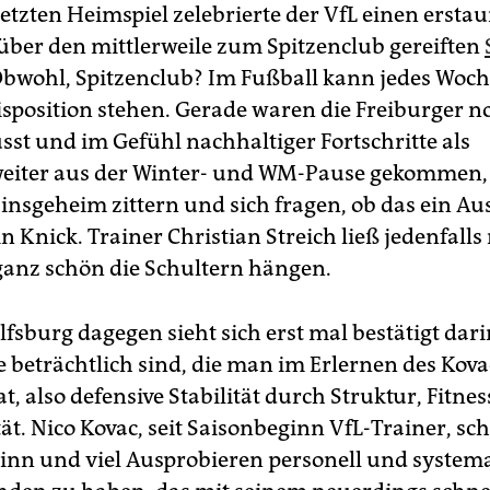
letzten Heimspiel zelebrierte der VfL einen ersta
 über den mittlerweile zum Spitzenclub gereiften
Obwohl, Spitzenclub? Im Fußball kann jedes Woc
Disposition stehen. Gerade waren die Freiburger n
sst und im Gefühl nachhaltiger Fortschritte als
weiter aus der Winter- und WM-Pause gekommen
 insgeheim zittern und sich fragen, ob das ein Au
n Knick. Trainer Christian Streich ließ jedenfalls
ganz schön die Schultern hängen.
fsburg dagegen sieht sich erst mal bestätigt dari
te beträchtlich sind, die man im Erlernen des Kov
, also defensive Stabilität durch Struktur, Fitne
ät. Nico Kovac, seit Saisonbeginn VfL-Trainer, sc
nn und viel Ausprobieren personell und systema