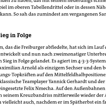
den zu haben, das mit seinem neuerdings schne
iel im oberen Tabellendrittel oder in dessen Näh
 kann. So sah das zumindest am vergangenen Sa
ieg in Folge
, das die Freiburger abfiedelte, hat sich im Lauf 
entwickelt und nun nach zweimonatiger Unterb
 Sieg in Folge gelandet. Es agiert im 4-3-3-System
ximilian Arnold als einzigem Sechser und den b
ngs-Topkräften auf den Mittelfeldhalbpositionen
klassische Teamplayer Yannick Gerhardt und der
 eingesetzte Felix Nmecha. Auf den Außenbahnen 
h seinem Kreuzbandriss mittlerweile wieder der 
 vielleicht auch, nachdem er im Spätherbst ein f