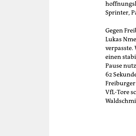
hoffnungslo
Sprinter, 
Gegen Frei
Lukas Nmec
verpasste. 
einen stabi
Pause nutz
62 Sekunde
Freiburger
VfL-Tore s
Waldschmit