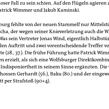
ser Fall zu sein schien. Auf den Flügeln agieren 
Patrick Wimmer und Jakub Kaminski.
burg fehlte von der neuen Stammelf nur Mittels
ha, der wegen seiner Knieverletzung auch die 
Was sein Vertreter Jonas Wind, eigentlich Halbstü
len Auftritt und zwei vorentscheidende Treffer vo
te (28., 37.). Die frühe Führung hatte Patrick Wi
n erzielt, als sich eine Wolfsburger Direktkombi
 Indisponiertheit in seinem Sinne ergänzten. Die
chossen Gerhardt (56.), Baku (80.) und der eingew
t per Strafstoß (90+4).