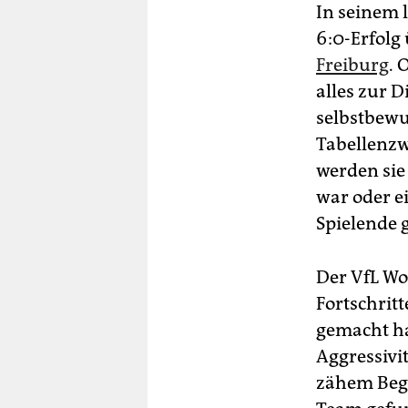
In seinem 
6:0-Erfolg
Freiburg
. 
alles zur 
selbstbewu
Tabellenz
werden sie
war oder ei
Spielende 
Der VfL Wol
Fortschrit
gemacht hat
Aggressivit
zähem Begi