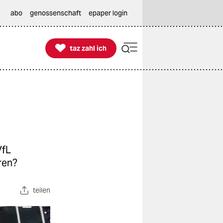
abo
genossenschaft
epaper login

taz zahl ich
taz zahl ich
VfL
ren?
teilen