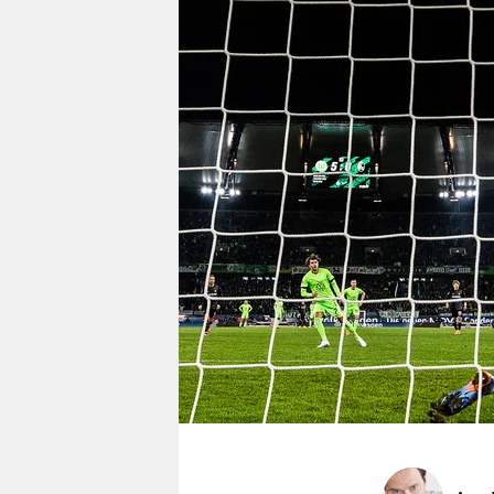
berlin
nord
wahrheit
verlag
verlag
veranstaltungen
shop
fragen & hilfe
unterstützen
abo
genossenschaft