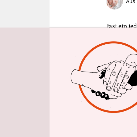
Aus 
epaper login
Fast ein j
sagen? In 
Fußballma
Arbeiten ge
aufgehoben 
Gespräch
i
Der Grund 
die relati
Wahnsinns 
pseudorelig
kann es he
nach viere