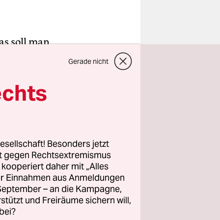
as soll man
ungen des
Gerade nicht
onelles
du besser
echts
den
sitzer VW,
esellschaft! Besonders jetzt
rt gegen Rechtsextremismus
lichen
z kooperiert daher mit „Alles
ller Einnahmen aus Anmeldungen
ber man
. September – an die Kampagne,
cht nur
rstützt und Freiräume sichern will,
bei?
sondern