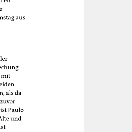
llen
e
mstag aus.
der
rechung
 mit
eiden
, als da
 zuvor
ist Paulo
Alte und
ast