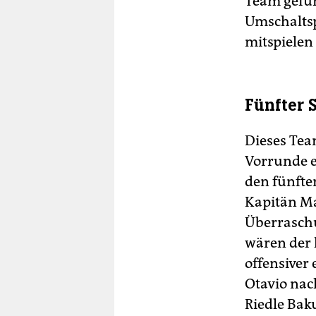
Team gefun
Umschaltsp
mitspielen
Fünfter S
Dieses Team
Vorrunde 
den fünften
Kapitän Ma
Überraschu
wären der 
offensiver
Otavio nac
Riedle Baku