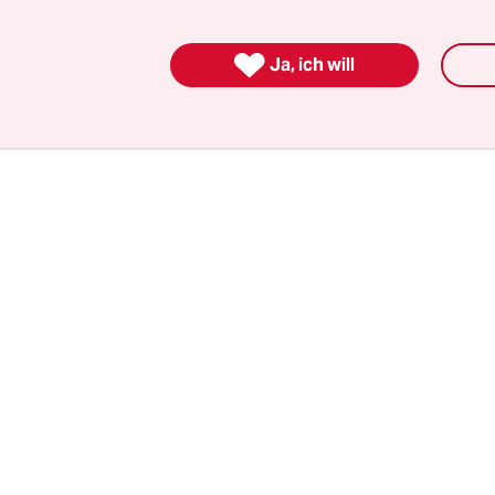
ßball. Er ist jetzt 58, hat einiges erreicht, und es
en Beziehungen.

Ja, ich will