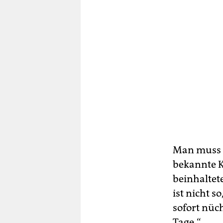
Man muss z
bekannte K
beinhaltet
ist nicht s
sofort nüch
Tage.“