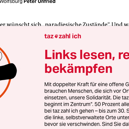
Wolfsburg
Peter Unfried
eder wünscht sich „paradiesische Zustände“. Und w
Wolfsburg gibt es sie. Jedenfalls nach den Erfahr
taz
zahl ich

nagers
Jörg Schmadtke
. „Wenn es dir um professi
ht, wirst du nicht viele Clubs finden, bei denen 
Links lesen, r
bist als beim VfL“, sagt er in einem bilanzieren
bekämpfen
n der
Süddeutschen Zeitung
.
seien die klaren Zuständigkeitsstrukturen bei Be
Mit doppelter Kraft für eine offene G
brauchen Menschen, die sich vor O
ve Ruhe in der Stadt und das Fehlen des handelsüb
einsetzen, unsere Solidarität. Die ta
von sogenannten Traditionsclubs, den ganzen
beginnt im Zentrum“. 50 Prozent a
iösen Unfug. Letzteres sagte er nicht explizit, a
bei taz zahl ich gehen – bis zum 30
rauslesen. Schmadtke verlässt zum 31. Januar ni
die linke, selbstverwaltete Orte unte
bevor sie verschwinden. Sind Sie da
inhalb Jahren den Wolfsburger Bundesligisten, 