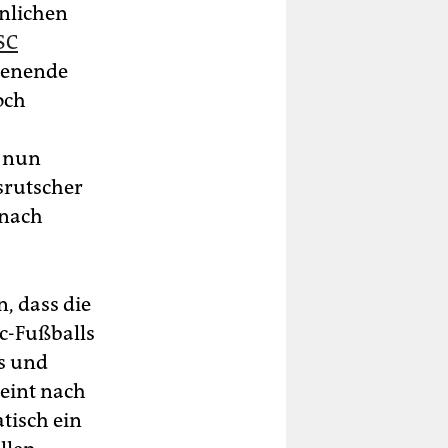
unlichen
SC
henende
och
, nun
srutscher
 nach
n, dass die
ac-Fußballs
ss und
heint nach
tisch ein