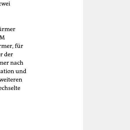
zwei
türmer
WM
rmer, für
r der
mmer nach
nation und
 weiteren
echselte