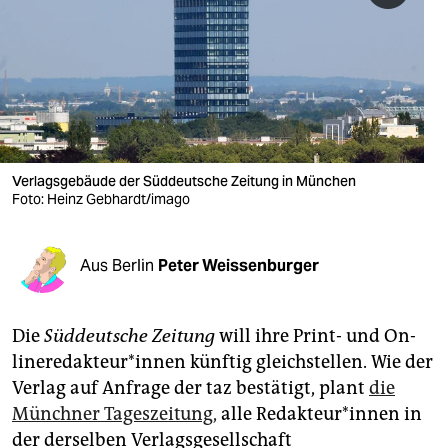
berlin
nord
wahrheit
verlag
verlag
Verlagsgebäude der Süddeutsche Zeitung in München
Foto: Heinz Gebhardt/imago
veranstaltungen
shop
Aus Berlin
Peter Weissenburger
fragen & hilfe
unterstützen
Die
Süddeutsche Zeitung
will ihre Print- und On­
line­re­dak­teu­r*in­nen künftig gleichstellen. Wie der
abo
Verlag auf Anfrage der taz bestätigt, plant
die
genossenschaft
Münchner Tageszeitung,
alle Re­dak­teu­r*in­nen in
der derselben Verlagsgesellschaft