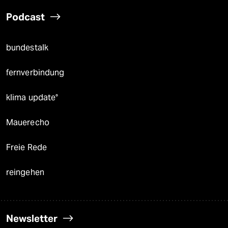
Podcast
bundestalk
fernverbindung
klima update°
Mauerecho
Freie Rede
reingehen
Newsletter