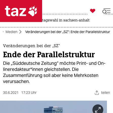

taz zahl ich
drohnen
rente
landtagswahl in sachsen-anhalt

taz zahl ich
Medien
Veränderungen bei der „SZ“: Ende der Parallelstruktur
taz zahl ich
themen
Veränderungen bei der „SZ“
Ende der Parallelstruktur
politik
Die „Süddeutsche Zeitung“ möchte Print- und On­
öko
line­re­dak­teu­r*in­nen gleichstellen. Die
Zusammenführung soll aber keine Mehrkosten
gesellschaft
verursachen.
kultur
30.6.2021
17:23 Uhr
teilen
sport