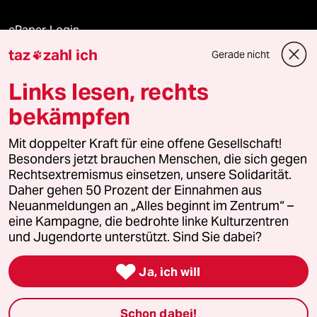
ePaper Login
taz
zahl ich
Gerade nicht

Downloads für Abonnierende
Links lesen, rechts
bekämpfen
© 2026 taz Verlags und Vertriebs GmbH
Alle Rechte vorbehalten. Bei rechtlichen Fragen oder für Genehmigungen
Mit doppelter Kraft für eine offene Gesellschaft!
wenden Sie sich bitte an
lizenzen@taz.de
Besonders jetzt brauchen Menschen, die sich gegen
Rechtsextremismus einsetzen, unsere Solidarität.
Daher gehen 50 Prozent der Einnahmen aus
Feedback
Redaktionsstatut
Kommune-Richtlinien
KI-
Neuanmeldungen an „Alles beginnt im Zentrum“ –
eine Kampagne, die bedrohte linke Kulturzentren
Leitlinie
Informant
Datenschutz
Impressum
AGB
und Jugendorte unterstützt. Sind Sie dabei?
Seitenwende
Einwilligungen widerrufen (Ads)

Ja, ich will
Schon dabei!