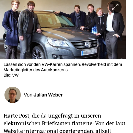
berlin
nord
wahrheit
verlag
verlag
veranstaltungen
Lassen sich vor den VW-Karren spannen: Revolverheld mit dem
Marketingleiter des Autokonzerns
shop
Bild: VW
fragen & hilfe
Von
Julian Weber
unterstützen
abo
Harte Post, die da ungefragt in unseren
genossenschaft
elektronischen Briefkasten flatterte: Von der laut
Website international operierenden, allzeit