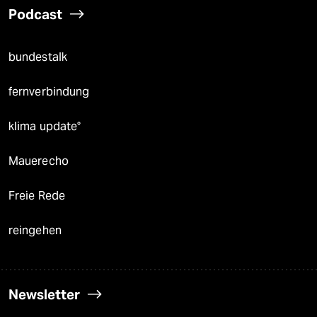
Podcast
bundestalk
fernverbindung
klima update°
Mauerecho
Freie Rede
reingehen
Newsletter