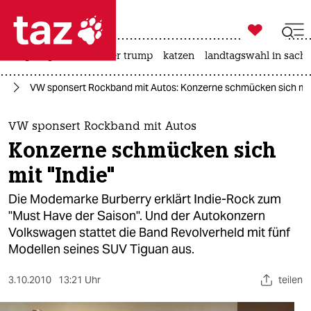

taz zahl ich
bergsteigen
usa unter trump
katzen
landtagswahl in sachs

taz zahl ich
ik
VW sponsert Rockband mit Autos: Konzerne schmücken sich mit 
taz zahl ich
themen
VW sponsert Rockband mit Autos
Konzerne schmücken sich
politik
mit "Indie"
öko
Die Modemarke Burberry erklärt Indie-Rock zum
"Must Have der Saison". Und der Autokonzern
gesellschaft
Volkswagen stattet die Band Revolverheld mit fünf
Modellen seines SUV Tiguan aus.
kultur
sport
3.10.2010
13:21 Uhr
teilen