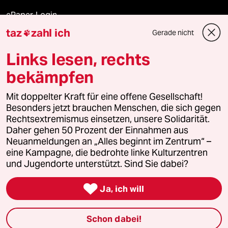
ePaper Login
taz
zahl ich
Gerade nicht

Downloads für Abonnierende
Links lesen, rechts
bekämpfen
© 2026 taz Verlags und Vertriebs GmbH
Mit doppelter Kraft für eine offene Gesellschaft!
Alle Rechte vorbehalten. Bei rechtlichen Fragen oder für Genehmigungen
wenden Sie sich bitte an
lizenzen@taz.de
Besonders jetzt brauchen Menschen, die sich gegen
Rechtsextremismus einsetzen, unsere Solidarität.
Daher gehen 50 Prozent der Einnahmen aus
Feedback
Redaktionsstatut
Kommune-Richtlinien
KI-
Neuanmeldungen an „Alles beginnt im Zentrum“ –
eine Kampagne, die bedrohte linke Kulturzentren
Leitlinie
Informant
Datenschutz
Impressum
AGB
und Jugendorte unterstützt. Sind Sie dabei?
Seitenwende
Einwilligungen widerrufen (Ads)

Ja, ich will
Schon dabei!