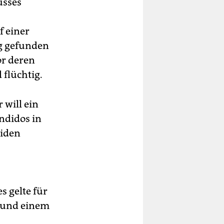
usses
 einer
ng gefunden
or deren
 flüchtig.
will ein
ndidos in
eiden
s gelte für
 und einem