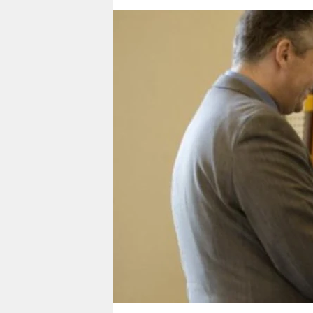
berlin
nord
wahrheit
verlag
verlag
veranstaltungen
shop
fragen & hilfe
unterstützen
abo
genossenschaft