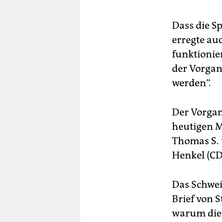
Dass die S
erregte au
funktionier
der Vorgan
werden“.
Der Vorgan
heutigen 
Thomas S. 
Henkel (CD
Das Schwei
Brief von S
warum die 