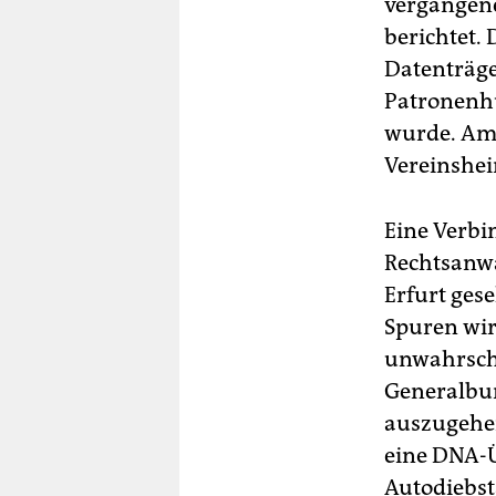
vergangene
berichtet.
Datenträge
Patronenhü
wurde. Am 
Vereinshei
Eine Verbi
Rechtsanwa
Erfurt ge
Spuren wir
unwahrsche
Generalbun
auszugehen,
eine DNA-
Autodiebst