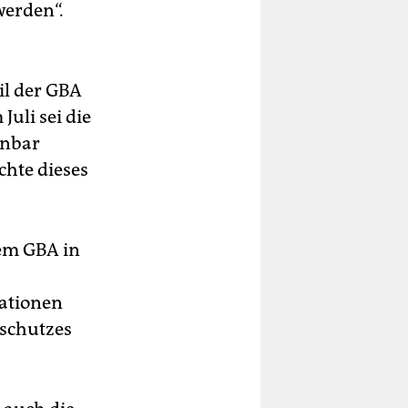
werden“.
il der GBA
Juli sei die
enbar
chte dieses
dem GBA in
ationen
schutzes