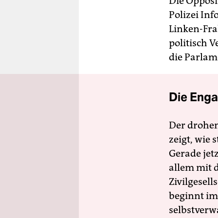
Die Opposit
Polizei Inf
Linken-Fra
politisch 
die Parlam
Die Enga
Der drohe
zeigt, wie
Gerade jet
allem mit d
Zivilgesell
beginnt im
selbstverw