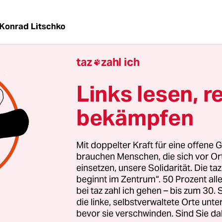
Konrad Litschko
taz
zahl ich

und Opposition verhaken sich bei der Aufklärung
V-Mann und NSU-Beschuldigten Thomas S. Der SP
Links lesen, r
e Tom Schreiber erstattete Strafanzeige gegen 
bekämpfen
imnisverrats, weil vertrauliche Informationen 
chuss drangen.
Mit doppelter Kraft für eine offene G
ere die Aufklärung der NSU-Morde, sagte Schrei
brauchen Menschen, die sich vor O
hes weitergebe, habe daran offenbar kein Interess
einsetzen, unsere Solidarität. Die ta
beginnt im Zentrum“. 50 Prozent a
dikt Lux (Grüne) nannte die Anzeige „fragwürdig
bei taz zahl ich gehen – bis zum 30
olle lieber „in der Sache aufklären“ statt Abgeor
die linke, selbstverwaltete Orte unte
en.
bevor sie verschwinden. Sind Sie da