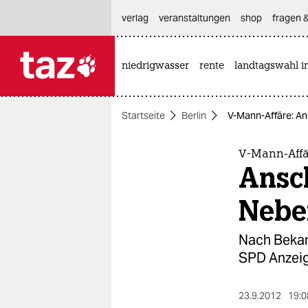
hautnavigation anspringen
hauptinhalt anspringen
footer anspringen
verlag
veranstaltungen
shop
fragen &
niedrigwasser
rente
landtagswahl i

taz zahl ich
taz zahl ich
Startseite
Berlin
V-Mann-Affäre: A
themen
politik
V-Mann-Affä
Ansc
öko
Nebe
gesellschaft
Nach Bekan
kultur
SPD Anzeig
sport
23.9.2012
19:0