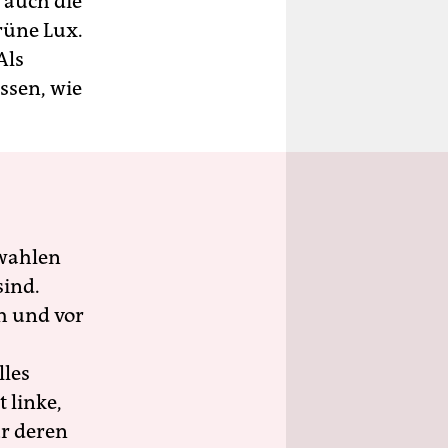
s auch die
Grüne Lux.
Als
ssen, wie
wahlen
sind.
h und vor
lles
 linke,
ür deren