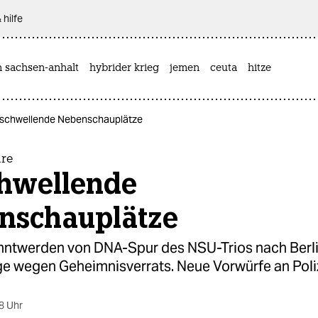
 hilfe
n sachsen-anhalt
hybrider krieg
jemen
ceuta
hitze
nschwellende Nebenschauplätze
re
hwellende
nschauplätze
ntwerden von DNA-Spur des NSU-Trios nach Berlin
e wegen Geheimnisverrats. Neue Vorwürfe an Poliz
8 Uhr