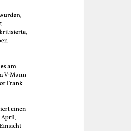
 wurden,
t
ritisierte,
ben
ses am
um V-Mann
or Frank
tiert einen
 April,
Einsicht