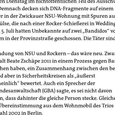
n Dienstag im nichtöffentlichen Teil des Aussch
 Demnach decken sich DNA-Fragmente auf einem
r in der Zwickauer NSU-Wohnung mit Spuren auf
lse, die nach einer Rocker-Schießerei in Weddi
5. Juli hatten Unbekannte auf zwei „Bandidos“ v
m in der Provinzstraße geschossen. Die Täter sind
ndung von NSU und Rockern – das wäre neu. Zwar 
lt Beate Zschäpe 2011 in einem Prozess gegen Ba
sehen haben, ein Zusammenhang zwischen den b
d aber in Sicherheitskreisen als „äußerst
inlich“ bewertet. Auch ein Sprecher der
desanwaltschaft (GBA) sagte, es sei nicht davon
 dass dahinter die gleiche Person stecke. Gleiche
Übereinstimmung aus dem Wohnmobil des Trios
ahl 2002 in Berlin.