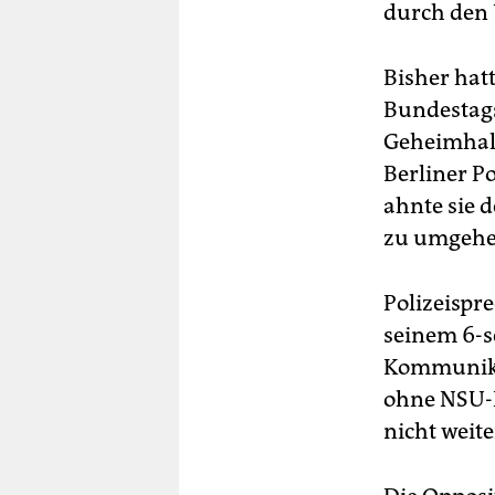
durch den 
Bisher hat
Bundestags
Geheimhaltu
Berliner P
ahnte sie 
zu umgehe
Polizeispr
seinem 6-s
Kommunikat
ohne NSU-
nicht weit