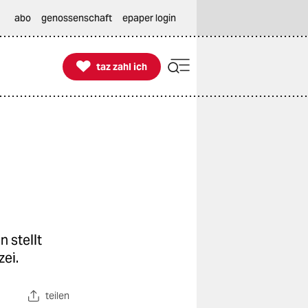
abo
genossenschaft
epaper login

taz zahl ich
taz zahl ich
 stellt
ei.
teilen