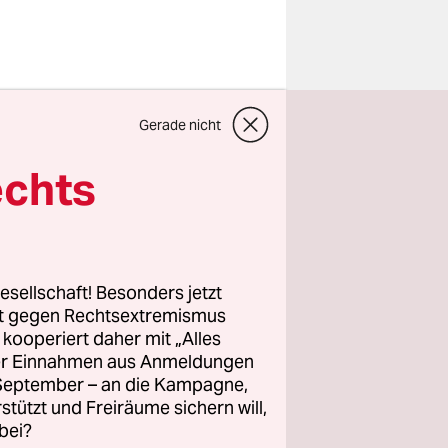
Gerade nicht
 über den
D-
echts
unbekannt
aus dem
esellschaft! Besonders jetzt
ber. Wer
rt gegen Rechtsextremismus
e. Der
z kooperiert daher mit „Alles
ller Einnahmen aus Anmeldungen
“.
. September – an die Kampagne,
dnete zu
rstützt und Freiräume sichern will,
bei?