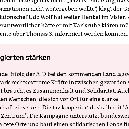
ion überzeugt das nicht. „Jetzt ist eindeutig, das
ormationen nicht weitergeben wollte“, klagt der 
ktionschef Udo Wolf hat weiter Henkel im Visier: 
Verantwortlicher hätte er mit Karlsruhe klären mü
ente über Thomas S. informiert werden könnten.
gierten stärken
nde Erfolg der AfD bei den kommenden Landtags
 stark rechtsextreme Kräfte inzwischen geworden 
zt braucht es Zusammenhalt und Solidarität. Auc
en Menschen, die sich vor Ort für eine starke
schaft einsetzen. Die taz kooperiert deshalb mit "A
 Zentrum". Die Kampagne unterstützt bundesweit
altete Orte und baut einen solidarischen Fonds f