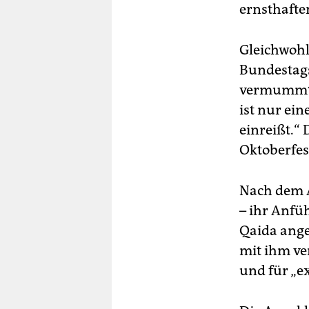
ernsthafte
Gleichwohl
Bundestags
vermummt 
ist nur ein
einreißt.“
Oktoberfes
Nach dem 
– ihr Anfü
Qaida ange
mit ihm ve
und für „e