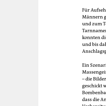
Für Aufseh
Männern ge
und zum Te
Tarnnamen 
konnten di
und bis da
Anschlagsp
Ein Szenari
Massengei
– die Bild
geschickt 
Bombenbauk
dass die A