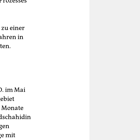
Prozesses
 zu einer
ahren in
ten.
O. im Mai
ebiet
ht Monate
dschahidin
igen
ge mit