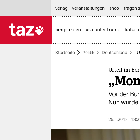
hautnavigation anspringen
hauptinhalt anspringen
footer anspringen
verlag
veranstaltungen
shop
fragen &
bergsteigen
usa unter trump
katzen

taz zahl ich
taz zahl ich
Startseite
Politik
Deutschland
U
themen
politik
Urteil im Be
„Mon
öko
Vor der Bun
gesellschaft
Nun wurde 
kultur
25.1.2013
18:2
sport