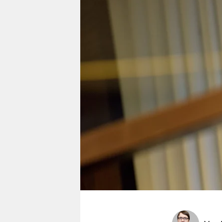
berlin
nord
wahrheit
verlag
verlag
veranstaltungen
shop
fragen & hilfe
unterstützen
abo
genossenschaft