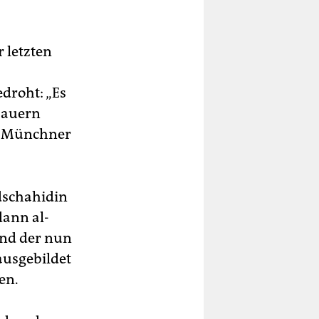
 letzten
roht: „Es
 Mauern
es Münchner
dschahidin
dann al-
und der nun
ausgebildet
en.