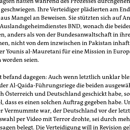
agten hatten während des Prozesses durchgehen
geschwiegen. Ihre Verteidiger plädierten am End
 aus Mangel an Beweisen. Sie stützten sich auf A
 Auslandsgeheimdienstes BND, wonach die beide
n, anders als von der Bundesanwaltschaft in ihr
, nicht von dem inzwischen in Pakistan inhafti
r Younis al-Mauretani für eine Mission in Europ
 worden seien.
t befand dagegen: Auch wenn letztlich unklar ble
der Al-Qaida-Führungsriege die beiden ausgewä
h Österreich und Deutschland geschickt habe, so
el, dass es einen solchen Auftrag gegeben habe. U
er Vermummte war, der Deutschland vor der letz
wahl per Video mit Terror drohte, sei durch meh
agen belegt. Die Verteidigung will in Revision g