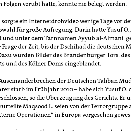
n Folgen verübt hätte, konnte nie belegt werden.
 sorgte ein Internetdrohvideo wenige Tage vor der
wahl für große Aufregung. Darin hatte Yusuf O.,
und unter dem Tarnnamen Ayyub al-Almani, ged
e Frage der Zeit, bis der Dschihad die deutschen
 Dazu wurden Bilder des Brandenburger Tors, d
ts und des Kölner Doms eingeblendet.
Auseinanderbrechen der Deutschen Taliban Mu
hrer starb im Frühjahr 2010 – habe sich Yusuf O. 
schlossen, so die Überzeugung des Gerichts. Er 
rurteilte Maqsood L. seien von der Terrorgruppe 
xterne Operationen“ in Europa vorgesehen gewes