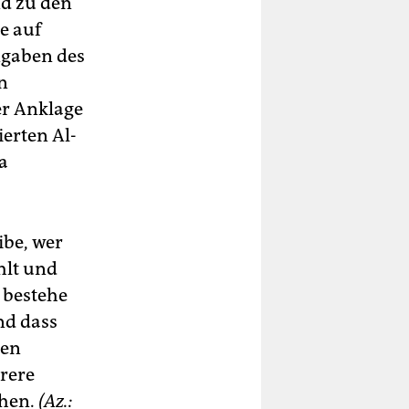
d zu den
e auf
ngaben des
n
er Anklage
erten Al-
a
ibe, wer
hlt und
 bestehe
nd dass
ten
rere
ehen.
(Az.: