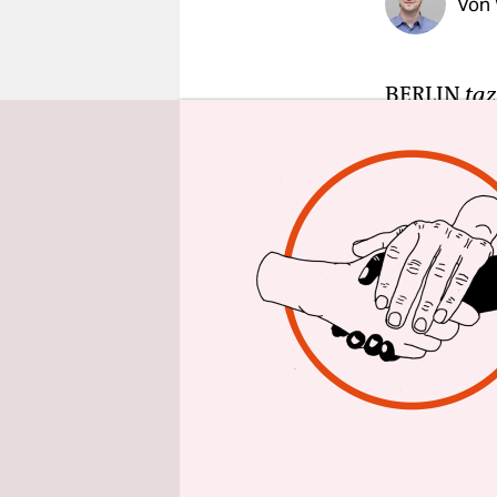
Von
epaper login
BERLIN
taz
Freitag mi
verurteilt
Mitgliedsc
gefährlich
während de
gewesen. D
zu sechs J
Die beiden
festgenom
gerade dab
afghanisch