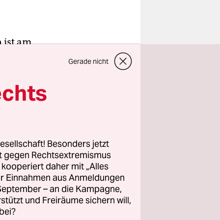
 ist am
mergericht
Gerade nicht
n Al-Qaida-
m
echts
och. Auch
 erkennen
od L. wurde
esellschaft! Besonders jetzt
rt gegen Rechtsextremismus
z kooperiert daher mit „Alles
erlin
ller Einnahmen aus Anmeldungen
en sie
. September – an die Kampagne,
isch-
rstützt und Freiräume sichern will,
bei?
n Europa zu