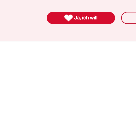
heiterten dabei aber offenkundig recht kläglich. 
gers, den Yusuf O. in einer Schule anquatschte, s

Ja, ich will
Behörden ein.