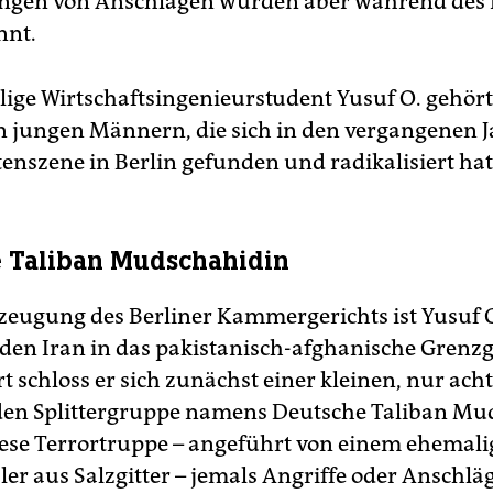
ngen von Anschlägen wurden aber während des 
nnt.
ige Wirtschaftsingenieurstudent Yusuf O. gehört
 jungen Männern, die sich in den vergangenen J
tenszene in Berlin gefunden und radikalisiert hat
 Taliban Mudschahidin
eugung des Berliner Kammergerichts ist Yusuf 
den Iran in das pakistanisch-afghanische Grenzg
rt schloss er sich zunächst einer kleinen, nur ac
den Splittergruppe namens Deutsche Taliban Mu
iese Terrortruppe – angeführt von einem ehemal
er aus Salzgitter – jemals Angriffe oder Anschlä