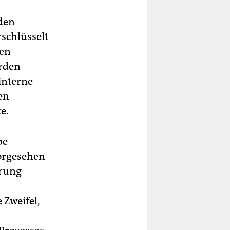
 den
schlüsselt
hen
örden
interne
en
e.
be
orgesehen
hrung
Zweifel,