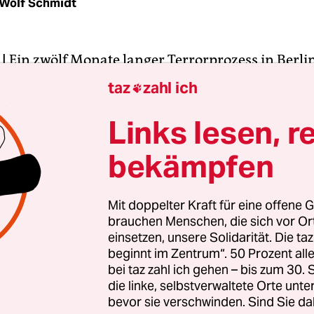
Wolf Schmidt
|
Ein zwölf Monate langer Terrorprozess in Berlin
t hohen Haftstrafen zu Ende gegangen. Das Kam
taz
zahl ich

e den 27 Jahre alten Yusuf O. unter anderem wege
haft zu neun Jahren Gefängnis. Er sei eine „extre
Links lesen, r
e Person“, befand der Vorsitzende Richter Josef H
bekämpfen
s Prozesses sei keinerlei Gesinnungswandel zu
er mitangeklagte 23-jährige Österreicher Maqso
ahren und neun Monaten Haft verurteilt.
Mit doppelter Kraft für eine offene G
brauchen Menschen, die sich vor O
einsetzen, unsere Solidarität. Die ta
 jungen Männer waren im Mai 2011 in Wien und B
beginnt im Zentrum“. 50 Prozent a
men worden. Nach Überzeugung des Gerichts war
bei taz zahl ich gehen – bis zum 30
ei, im Auftrag der Al-Qaida-Führung im pakistan
die linke, selbstverwaltete Orte unte
bevor sie verschwinden. Sind Sie da
en Grenzgebiet Mitstreiter für eine Terrorzelle i