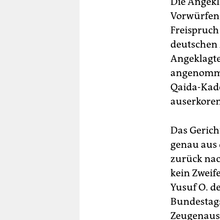
Die Angekl
Vorwürfen 
Freispruch
deutschen
Angeklagte
angenommen
Qaida-Kade
auserkoren
Das Gerich
genau aus 
zurück nac
kein Zweif
Yusuf O. d
Bundestags
Zeugenauss