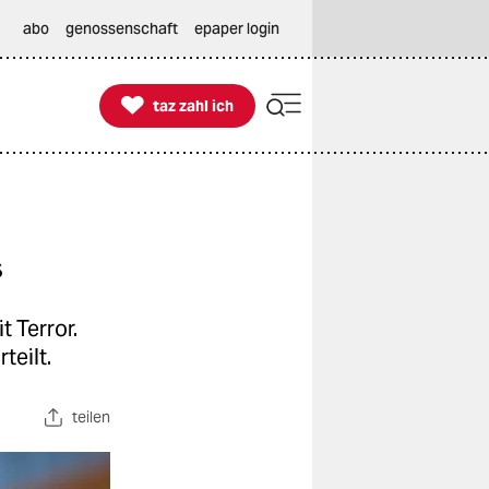
abo
genossenschaft
epaper login

taz zahl ich
taz zahl ich
“
 Terror.
teilt.
teilen