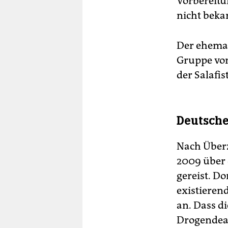
Vorbereitu
nicht beka
Der ehemal
Gruppe von
der Salafis
Deutsche
Nach Überz
2009 über 
gereist. Do
existieren
an. Dass d
Drogendeal