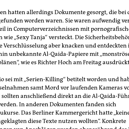
en hatten allerdings Dokumente gesorgt, die bei
funden worden waren. Sie waren aufwendig ver
il in Computerverzeichnissen mit pornografisc
wie „Sexy Tanja“ versteckt. Die Sicherheitsbeh
e Verschlüsselung aber knacken und entdeckten 
hin unbekannte Al-Qaida-Papiere mit „monströs
länen“, wie es Richter Hoch am Freitag ausdrückt
o sei mit „Serien-Killing“ betitelt worden und ha
selnahmen samt Mord vor laufenden Kameras v
er sollten anschließend direkt an die Al-Qaida-Fü
werden. In anderen Dokumenten fanden sich
urse. Das Berliner Kammergericht hatte „keine 
ngeklagten diese Texte nutzen wollten“. Konkrete