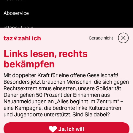
Aboservice
ePaper Login
taz
zahl ich
Gerade nicht

Downloads für Abonnierende
Links lesen, rechts
bekämpfen
© 2026 taz Verlags und Vertriebs GmbH
Mit doppelter Kraft für eine offene Gesellschaft!
Alle Rechte vorbehalten. Bei rechtlichen Fragen oder für Genehmigungen
wenden Sie sich bitte an
lizenzen@taz.de
Besonders jetzt brauchen Menschen, die sich gegen
Rechtsextremismus einsetzen, unsere Solidarität.
Daher gehen 50 Prozent der Einnahmen aus
Feedback
Redaktionsstatut
Kommune-Richtlinien
KI-
Neuanmeldungen an „Alles beginnt im Zentrum“ –
eine Kampagne, die bedrohte linke Kulturzentren
Leitlinie
Informant
Datenschutz
Impressum
AGB
und Jugendorte unterstützt. Sind Sie dabei?
Seitenwende
Einwilligungen widerrufen (Ads)

Ja, ich will