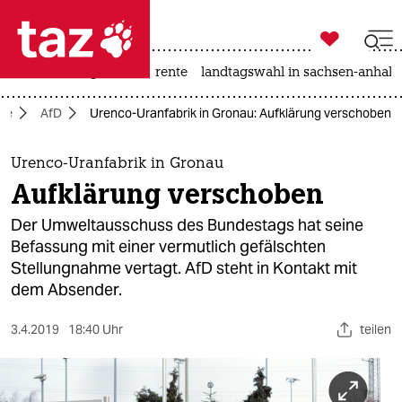

taz zahl ich
hitze
niedrigwasser
rente
landtagswahl in sachsen-anhalt

taz zahl ich
ie
AfD
Urenco-Uranfabrik in Gronau: Aufklärung verschoben
taz zahl ich
themen
Urenco-Uranfabrik in Gronau
Aufklärung verschoben
politik
Der Umweltausschuss des Bundestags hat seine
öko
Befassung mit einer vermutlich gefälschten
Stellungnahme vertagt. AfD steht in Kontakt mit
gesellschaft
dem Absender.
kultur
3.4.2019
18:40 Uhr
teilen
sport