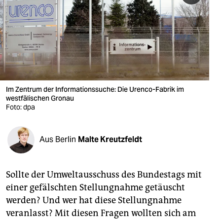
berlin
nord
wahrheit
verlag
verlag
Im Zentrum der Informationssuche: Die Urenco-Fabrik im
westfälischen Gronau
veranstaltungen
Foto: dpa
shop
Aus Berlin
Malte Kreutzfeldt
fragen & hilfe
unterstützen
Sollte der Umweltausschuss des Bundestags mit
abo
einer gefälschten Stellungnahme getäuscht
werden? Und wer hat diese Stellungnahme
genossenschaft
veranlasst? Mit diesen Fragen wollten sich am