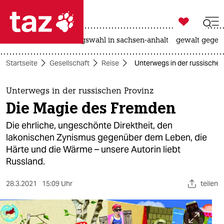

taz zahl ich
hitze
surfen
landtagswahl in sachsen-anhalt
gewalt gegen

taz zahl ich
Startseite
Gesellschaft
Reise
Unterwegs in der russischen
taz zahl ich
themen
Unterwegs in der russischen Provinz
Die Magie des Fremden
politik
Die ehrliche, ungeschönte Direktheit, den
öko
lakonischen Zynismus gegenüber dem Leben, die
Härte und die Wärme – unsere Autorin liebt
gesellschaft
Russland.
kultur
28.3.2021
15:09 Uhr
teilen
sport