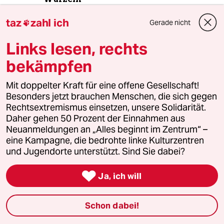
taz
zahl ich
Gerade nicht

4
Unfall von CDU-Abgeordnetem
Links lesen, rechts
Thomas Bareiß crasht bei voller
Dröhnung
bekämpfen
Mit doppelter Kraft für eine offene Gesellschaft!
Besonders jetzt brauchen Menschen, die sich gegen
5
Was tun gegen den Energiewende-Rollback?
Rechtsextremismus einsetzen, unsere Solidarität.
Der Urknall
Daher gehen 50 Prozent der Einnahmen aus
Neuanmeldungen an „Alles beginnt im Zentrum“ –
eine Kampagne, die bedrohte linke Kulturzentren
und Jugendorte unterstützt. Sind Sie dabei?
6
Streit um Rente mit 63
Passgenauer Populismus

Ja, ich will
taz
Schon dabei!
