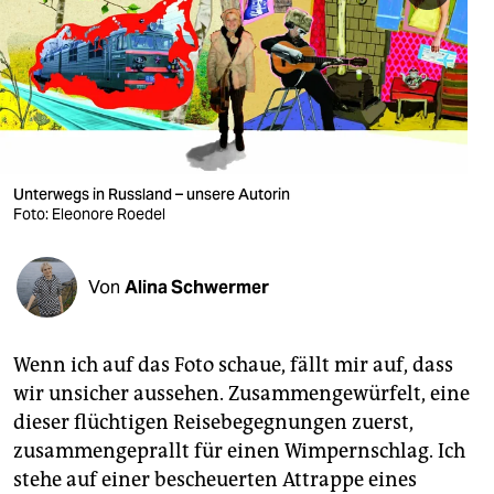
berlin
nord
wahrheit
verlag
verlag
Unterwegs in Russland – unsere Autorin
Foto: Eleonore Roedel
veranstaltungen
shop
Von
Alina Schwermer
fragen & hilfe
Wenn ich auf das Foto schaue, fällt mir auf, dass
unterstützen
wir unsicher aussehen. Zusammengewürfelt, eine
abo
dieser flüchtigen Reisebegegnungen zuerst,
zusammengeprallt für einen Wimpernschlag. Ich
genossenschaft
stehe auf einer bescheuerten Attrappe eines