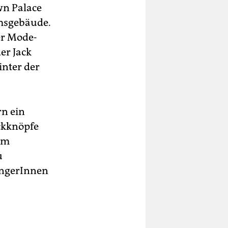
wn Palace
umsgebäude.
er Mode-
er Jack
inter der
rn ein
ckknöpfe
am
u
angerInnen