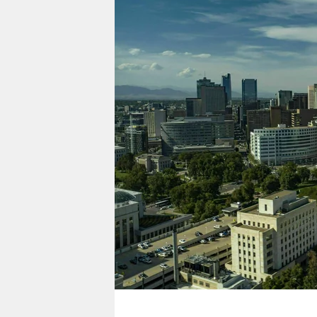
berlin
nord
wahrheit
verlag
verlag
veranstaltungen
shop
fragen & hilfe
unterstützen
abo
genossenschaft