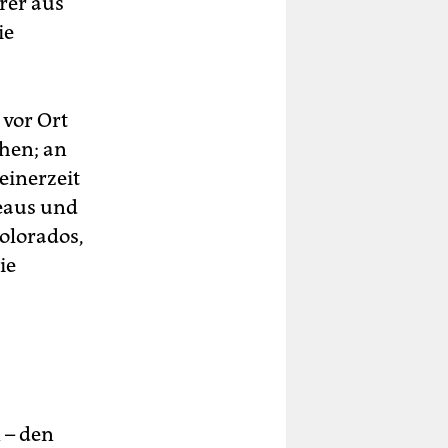
rer aus
ie
vor Ort
ehen; an
einerzeit
eaus und
Colorados,
ie
 – den