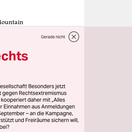
 Mountain
er den
Gerade nicht
Rocky
tbraun wie
echts
rem Fuße
 sich auf
ng, hier
esellschaft! Besonders jetzt
rt gegen Rechtsextremismus
en heute
z kooperiert daher mit „Alles
ller Einnahmen aus Anmeldungen
 Gegründet
. September – an die Kampagne,
gion. „Rom
rstützt und Freiräume sichern will,
bei?