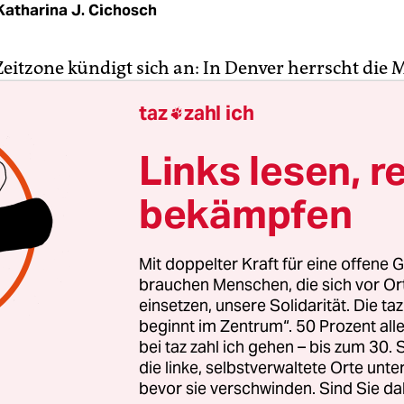
Katharina J. Cichosch
Zeitzone kündigt sich an: In Denver herrscht die
me. Wie zum Beleg erhebt sich in der Ferne, hint
taz
zahl ich

n von Downtown, eine Gipfelkette – es sind die 
 einige dauerhaft mit Schnee bedeckt, andere ro
Links lesen, r
eingebäude der Stadt. Dass wir uns bereits an ih
Meter Höhe befinden, bezeugt die Trockenheit, die
bekämpfen
und legt. „Hydration!“ ist in den USA eh die Losu
ne andere Wahl.
Mit doppelter Kraft für eine offene G
brauchen Menschen, die sich vor O
sind das Aushängeschild einer Großstadt, die viel
einsetzen, unsere Solidarität. Die ta
beginnt im Zentrum“. 50 Prozent a
als Sprungbrett für den Outdoortourismus dient.
bei taz zahl ich gehen – bis zum 30
erst 1858, kurz nach ersten Goldfunden in der Re
die linke, selbstverwaltete Orte unte
s“ und „Athen des Westens“ nannte man sich.
bevor sie verschwinden. Sind Sie da