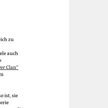
eich zu
iele auch
o
er Clan“
em
 ist, sie
erie