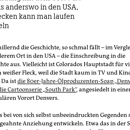
ls anderswo in den USA,
recken kann man laufen
eln
illernd die Geschichte, so schmal fällt – im Vergl
rem Ort in den USA – die Einschreibung in die
te aus. Vielleicht ist Colorados Hauptstadt für v
n weißer Fleck, weil die Stadt kaum in TV und Kin
Da ist
die 80er-Jahre-Ölproduzenten-Soap „Denv
die Cartoonserie „South Park“
, angesiedelt in ein
lären Vorort Denvers.
s bei von sich selbst unbeeindruckten Gegenden so
eahnte Anziehung entwickeln. Etwa das in der S