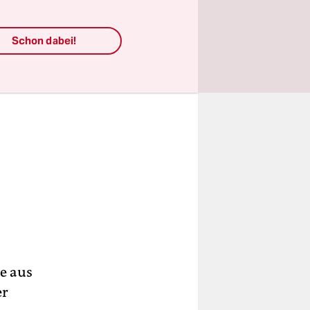
Schon dabei!
e aus
er