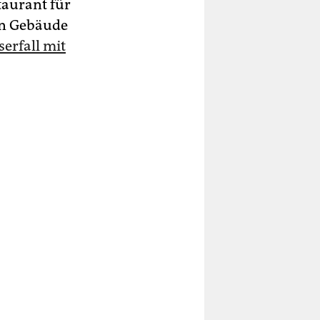
taurant für
en Gebäude
erfall mit