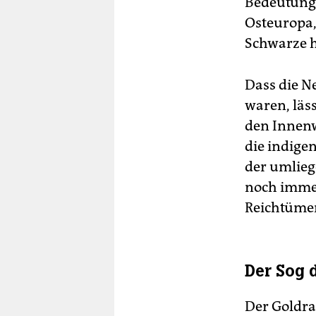
Bedeutung 
Osteuropa,
Schwarze h
Dass die N
waren, läs
den Innenw
die indig
der umlieg
noch immer
Reichtümer
Der Sog 
Der Goldra