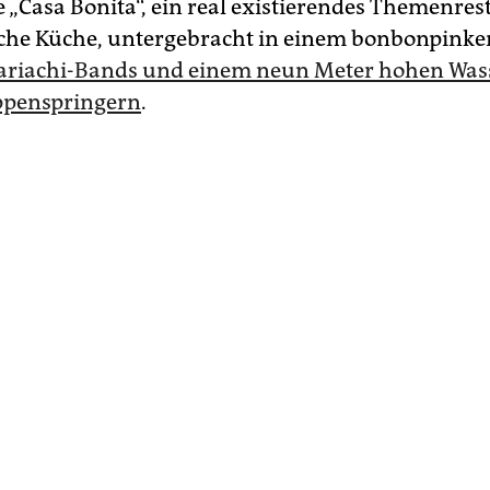
e „Casa Bonita“, ein real existierendes Themenres
che Küche, untergebracht in einem bonbonpink
ariachi-Bands und einem neun Meter hohen Wass
ppenspringern
.