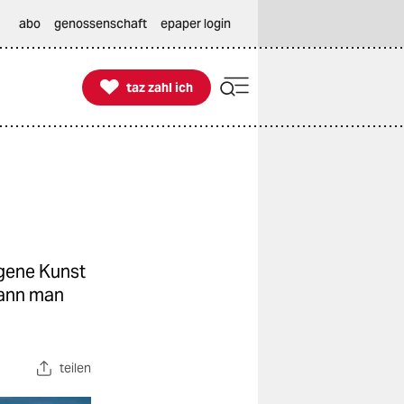
abo
genossenschaft
epaper login

taz zahl ich
taz zahl ich
gene Kunst
kann man
teilen