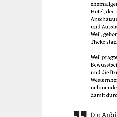
ehemalige
Hotel, der
Anschauung
und Aussta
Weil, gebor
Theke stan
Weil prägt
Bewusstsei
und die Br
Westernhem
nehmende A
damit durc
Die Anb
