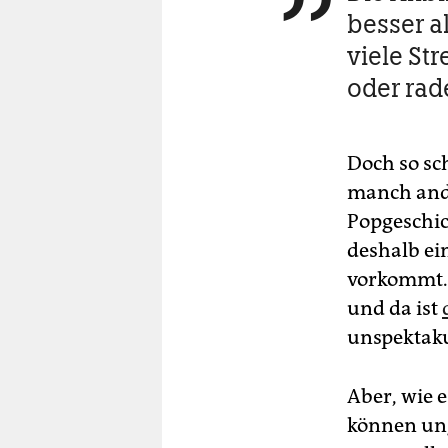
besser a
viele St
oder rad
Doch so sch
manch ande
Popgeschich
deshalb ei
vorkommt. 
und da ist
unspektaku
Aber, wie e
können ung