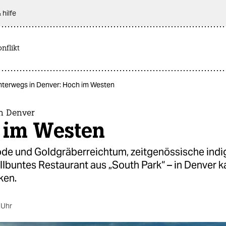
 hilfe
nflikt
terwegs in Denver: Hoch im Westen
n Denver
 im Westen
 und Goldgräberreichtum, zeitgenössische indi
llbuntes Restaurant aus „South Park“ – in Denver 
ken.
 Uhr