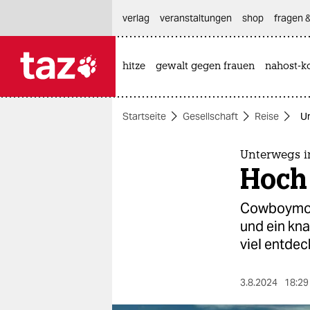
hautnavigation anspringen
hauptinhalt anspringen
footer anspringen
verlag
veranstaltungen
shop
fragen &
hitze
gewalt gegen frauen
nahost-ko

taz zahl ich
taz zahl ich
Startseite
Gesellschaft
Reise
Un
themen
politik
Unterwegs i
Hoch
öko
Cowboymode
gesellschaft
und ein kna
viel entdec
kultur
sport
3.8.2024
18:29