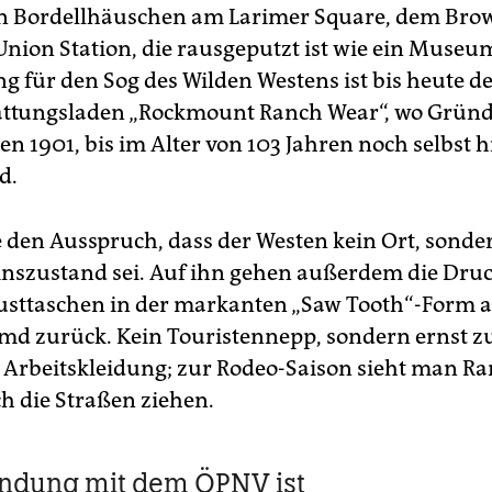
n Bordellhäuschen am Larimer Square, dem Bro
 Union Station, die rausgeputzt ist wie ein Muse
 für den Sog des Wilden Westens ist bis heute d
ttungsladen „Rockmount Ranch Wear“, wo Gründ
en 1901, bis im Alter von 103 Jahren noch selbst h
d.
e den Ausspruch, dass der Westen kein Ort, sonde
nszustand sei. Auf ihn gehen außerdem die Dru
usttaschen in der markanten „Saw Tooth“-Form 
d zurück. Kein Touristennepp, sondern ernst z
rbeitskleidung; zur Rodeo-Saison sieht man R
h die Straßen ziehen.
indung mit dem ÖPNV ist