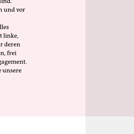
sind.
h und vor
lles
 linke,
ür deren
n, frei
ngagement.
e unsere