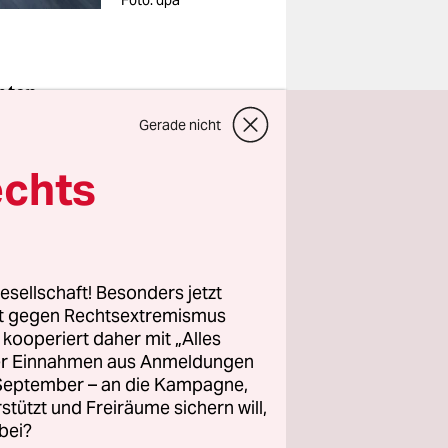
Foto: dpa
hten,
en, sagte
Gerade nicht
, die nicht
echts
üste
rwegs.“
ettung
esellschaft! Besonders jetzt
er
rt gegen Rechtsextremismus
ischen
z kooperiert daher mit „Alles
 gar nicht
ller Einnahmen aus Anmeldungen
n.“
. September – an die Kampagne,
rstützt und Freiräume sichern will,
bei?