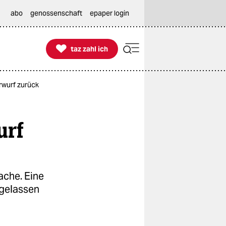
abo
genossenschaft
epaper login

taz zahl ich
taz zahl ich
rwurf zurück
urf
ache. Eine
kgelassen