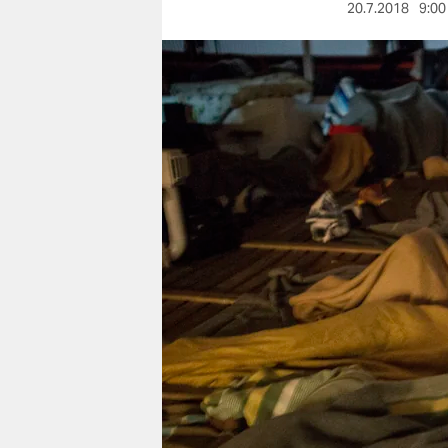
berlin
20.7.2018
9:00
nord
wahrheit
verlag
verlag
veranstaltungen
shop
fragen & hilfe
unterstützen
abo
genossenschaft