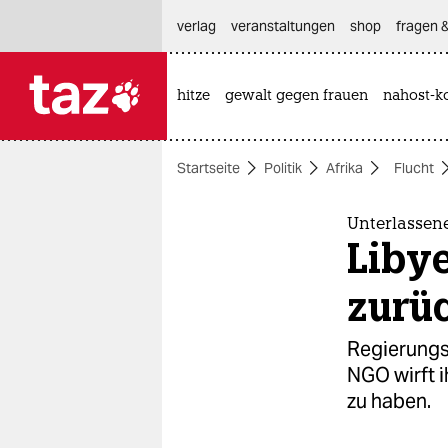
hautnavigation anspringen
hauptinhalt anspringen
footer anspringen
verlag
veranstaltungen
shop
fragen &
hitze
gewalt gegen frauen
nahost-ko

taz zahl ich
taz zahl ich
Startseite
Politik
Afrika
Flucht
themen
politik
Unterlassen
Liby
öko
zurü
gesellschaft
Regierungs
kultur
NGO wirft 
zu haben.
sport