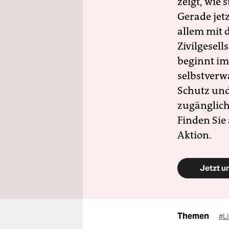
zeigt, wie
Gerade jet
allem mit d
Zivilgesell
beginnt im
selbstverw
Schutz und 
zugänglich
Finden Sie
Aktion.
Jetzt u
Themen
#L