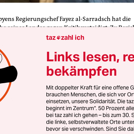
ibyens Regierungschef Fayez al-Sarradsch hat die
e seines Landes gegen Kritik verteidigt. Zu Beric
chtlinge in Seenot im Meer zurückgelassen wurd
taz
zahl ich

h der
Bild
-Zeitung: „Das sind ungeheure Vorwürfe
Links lesen, r
Jeden Tag würden Hunderte Menschen vor der K
rettet. „Ununterbrochen sind unsere Schiffe unte
bekämpfen
 betonte er, dass seine Regierung für die Seenotr
Mit doppelter Kraft für eine offene G
ische und finanzielle Unterstützung benötige. D
brauchen Menschen, die sich vor O
äsident forderte auch mehr Hilfe für die afrikan
einsetzen, unsere Solidarität. Die ta
 denen die Flüchtlinge kommen. „Sie sollten sich
beginnt im Zentrum“. 50 Prozent a
n gefährlichen Weg machen, das sollte das Ziel sei
bei taz zahl ich gehen – bis zum 30
die linke, selbstverwaltete Orte unte
bevor sie verschwinden. Sind Sie da