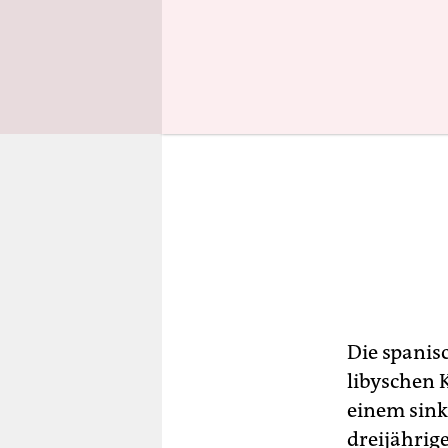
Die spanis
libyschen 
einem sink
dreijährig