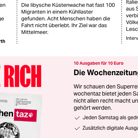
Itali
fen
Die libysche Küstenwache hat fast 100
aus 
Migranten in einem Kühllaster
verb
ge
gefunden. Acht Menschen haben die
Völk
Fahrt nicht überlebt. Ihr Ziel war das
Lesc
Mittelmeer.
Inter
rth
10 Ausgaben für 10 Euro
Die Wochenzeitung
Wir schauen den Superrei
wochentaz bietet jeden S
nicht allen recht macht 
gehört werden.
Jeden Samstag als gedru
Zusätzlich digitale Ausg