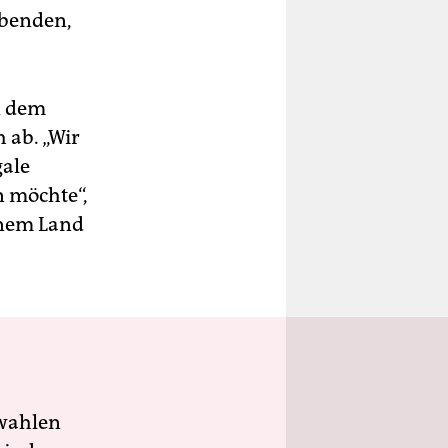
ebenden,
in dem
 ab. „Wir
gale
n möchte“,
inem Land
wahlen