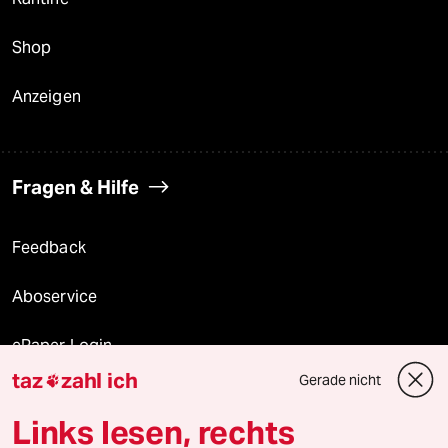
Shop
Anzeigen
Fragen & Hilfe
Feedback
Aboservice
ePaper Login
taz
zahl ich
Gerade nicht

Downloads für Abonnierende
Links lesen, rechts