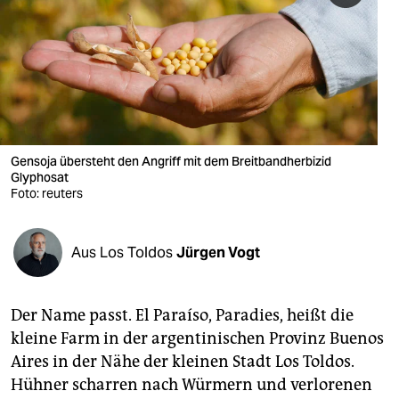
berlin
nord
wahrheit
verlag
verlag
Gensoja übersteht den Angriff mit dem Breitbandherbizid
Glyphosat
veranstaltungen
Foto: reuters
shop
Aus Los Toldos
Jürgen Vogt
fragen & hilfe
unterstützen
Der Name passt. El Paraíso, Paradies, heißt die
abo
kleine Farm in der argentinischen Provinz Buenos
Aires in der Nähe der kleinen Stadt Los Toldos.
genossenschaft
Hühner scharren nach Würmern und verlorenen