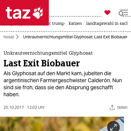

taz zahl ich
bergsteigen
usa unter trump
katzen
landtagswahl in sachs

taz zahl ich
yphosat
Unkrautvernichtungsmittel Glyphosat: Last Exit Biobauer
taz zahl ich
themen
Unkrautvernichtungsmittel Glyphosat
Last Exit Biobauer
politik
Als Glyphosat auf den Markt kam, jubelten die
öko
argentinischen Farmergeschwister Calderón. Nun
sind sie froh, dass sie den Absprung geschafft
gesellschaft
haben.
kultur
25.10.2017
12:02 Uhr
teilen
sport