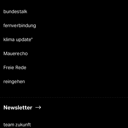
bundestalk
fernverbindung
klima update°
Mauerecho
Freie Rede
reingehen
Newsletter
team zukunft