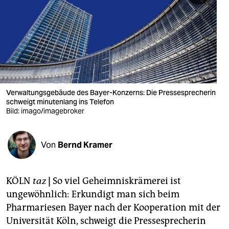
berlin
nord
wahrheit
verlag
verlag
Verwaltungsgebäude des Bayer-Konzerns: Die Pressesprecherin
schweigt minutenlang ins Telefon
veranstaltungen
Bild: imago/imagebroker
shop
Von
Bernd Kramer
fragen & hilfe
unterstützen
KÖLN
taz
|
So viel Geheimniskrämerei ist
abo
ungewöhnlich: Erkundigt man sich beim
Pharmariesen Bayer nach der Kooperation mit der
genossenschaft
Universität Köln, schweigt die Pressesprecherin