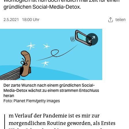
berlin
gründlichen Social-Media-Detox.
nord
2.5.2021
18:00 Uhr
teilen
wahrheit
verlag
verlag
veranstaltungen
shop
fragen & hilfe
Der zarte Wunsch nach einem gründlichen Social-
Media-Detox wächst zu einem strammen Entschluss
unterstützen
heran
Foto: Planet Flem/getty images
abo
I
m Verlauf der Pandemie ist es mir zur
genossenschaft
morgendlichen Routine geworden, als Erstes