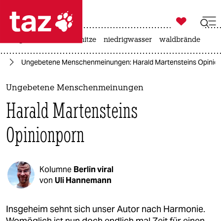

taz zahl ich
krieg in der ukraine
hitze
niedrigwasser
waldbrände

taz zahl ich
us
Ungebetene Menschenmeinungen: Harald Martensteins Opinio
taz zahl ich
themen
Ungebetene Menschenmeinungen
Harald Martensteins
politik
Opinionporn
öko
gesellschaft
Kolumne
Berlin viral
kultur
von
Uli Hannemann
sport
Insgeheim sehnt sich unser Autor nach Harmonie.
Womöglich ist nun doch endlich mal Zeit für einen