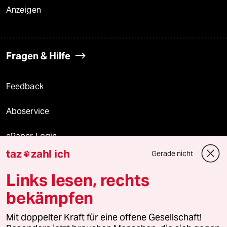
Anzeigen
Fragen & Hilfe
Feedback
Aboservice
ePaper Login
taz
zahl ich
Gerade nicht

Downloads für Abonnierende
Links lesen, rechts
bekämpfen
© 2026 taz Verlags und Vertriebs GmbH
Alle Rechte vorbehalten. Bei rechtlichen Fragen oder für Genehmigungen
Mit doppelter Kraft für eine offene Gesellschaft!
wenden Sie sich bitte an
lizenzen@taz.de