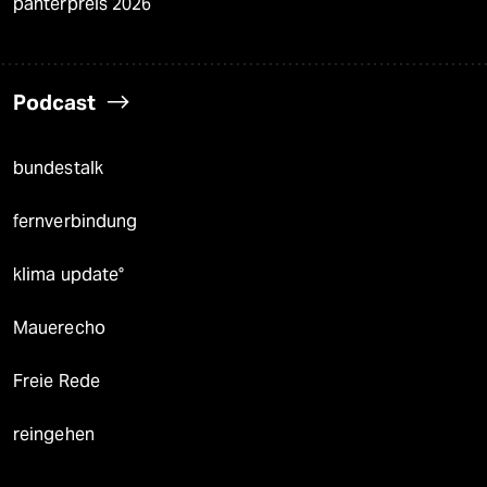
panterpreis 2026
Podcast
bundestalk
fernverbindung
klima update°
Mauerecho
Freie Rede
reingehen