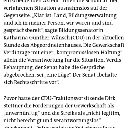
entscheidenden Ak­teu­r*in­nen die Schuld an der
epaper login
verfahrenen Situation ausnahmslos auf der
Gegenseite. „Klar ist: Land, Bildungsverwaltung
und ich in meiner Person, wir waren und sind
gesprächsbereit“, sagte Bildungssenatorin
Katharina Günther-Wünsch (CDU) in der aktuellen
Stunde des Abgeordnetenhauses. Die Gewerkschaft
Verdi trage mit einer „kompromisslosen Haltung“
allein die Verantwortung für die Situation. Verdis
Behauptung, der Senat habe die Gespräche
abgebrochen, sei „eine Lüge“. Der Senat „behalte
sich Rechtsschritte vor“.
Zuvor hatte der CDU-Fraktionsvorsitzende Dirk
Stettner die Forderungen der Gewerkschaft als
„unvernünftig“ und die Streiks als „nicht legitim,
nicht berechtigt und verantwortungslos“