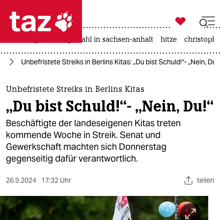

taz zahl ich
iran-krieg
landtagswahl in sachsen-anhalt
hitze
christophe

taz zahl ich
in
Unbefristete Streiks in Berlins Kitas: „Du bist Schuld!“- „Nein, Du!
taz zahl ich
themen
Unbefristete Streiks in Berlins Kitas
„Du bist Schuld!“- „Nein, Du!“
politik
Beschäftigte der landeseigenen Kitas treten
öko
kommende Woche in Streik. Senat und
Gewerkschaft machten sich Donnerstag
gesellschaft
gegenseitig dafür verantwortlich.
kultur
26.9.2024
17:32 Uhr
teilen
sport