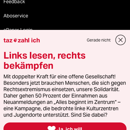
Feedback
Aboservice
ePaper Login
taz
zahl ich
Gerade nicht

Downloads für Abonnierende
Links lesen, rechts
bekämpfen
© 2026 taz Verlags und Vertriebs GmbH
Mit doppelter Kraft für eine offene Gesellschaft!
Alle Rechte vorbehalten. Bei rechtlichen Fragen oder für Genehmigungen
wenden Sie sich bitte an
lizenzen@taz.de
Besonders jetzt brauchen Menschen, die sich gegen
Rechtsextremismus einsetzen, unsere Solidarität.
Daher gehen 50 Prozent der Einnahmen aus
Feedback
Redaktionsstatut
Kommune-Richtlinien
KI-
Neuanmeldungen an „Alles beginnt im Zentrum“ –
eine Kampagne, die bedrohte linke Kulturzentren
Leitlinie
Informant
Datenschutz
Impressum
AGB
und Jugendorte unterstützt. Sind Sie dabei?
Seitenwende
Einwilligungen widerrufen (Ads)

Ja, ich will