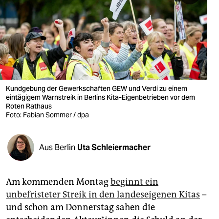
berlin
nord
wahrheit
verlag
verlag
Kundgebung der Gewerkschaften GEW und Verdi zu einem
eintägigem Warnstreik in Berlins Kita-Eigenbetrieben vor dem
veranstaltungen
Roten Rathaus
Foto: Fabian Sommer / dpa
shop
fragen & hilfe
Aus Berlin
Uta Schleiermacher
unterstützen
Am kommenden Montag
beginnt ein
abo
unbefristeter Streik in den landeseigenen Kitas
–
genossenschaft
und schon am Donnerstag sahen die