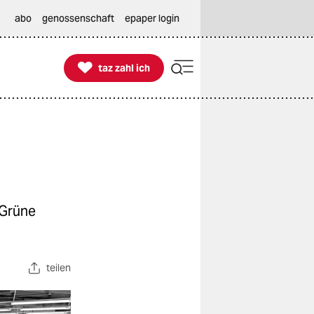
abo
genossenschaft
epaper login

taz zahl ich
taz zahl ich
 Grüne
teilen