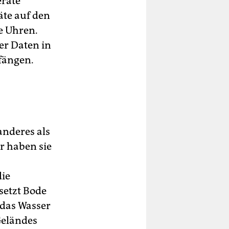
eräte
te auf den
e Uhren.
er Daten in
fängen.
nderes als
r haben sie
die
setzt Bode
e das Wasser
Geländes