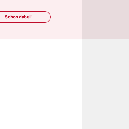
tzt auch
Schon dabei!
erwalten.
ht zuletzt