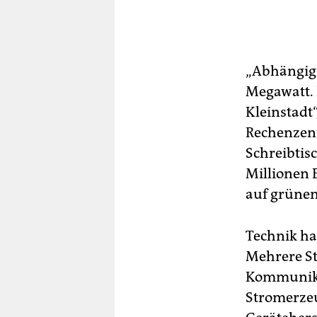
„Abhängig v
Megawatt. 
Kleinstadt“
Rechenzent
Schreibtis
Millionen E
auf grüne
Technik hat
Mehrere St
Kommunika
Stromerzeu