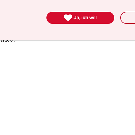
erken surren viele weitere Geräte, die nicht zule
die Internetseiten der Universitäten betreiben,

Ja, ich will
che Post transportieren und den Bücherbestand v
erschlingt viel Geld – in der Anschaffung, aber nic
trieb.