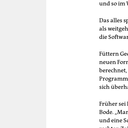
und so im W
Das alles s
als weitge
die Softwar
Füttern Ge
neuen Form
berechnet,
Programmco
sich überh
Früher sei
Bode. „Man
und eine S