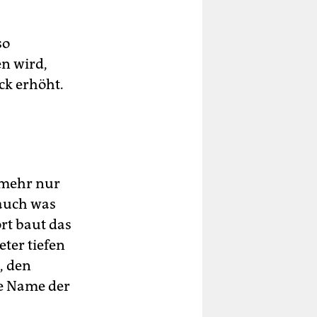
so
en wird,
ck erhöht.
 mehr nur
 auch was
rt baut das
ter tiefen
, den
ge Name der