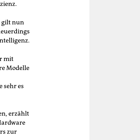
zienz.
 gilt nun
 neuerdings
ntelligenz.
r mit
re Modelle
e sehr es
n, erzählt
 Hardware
rs zur