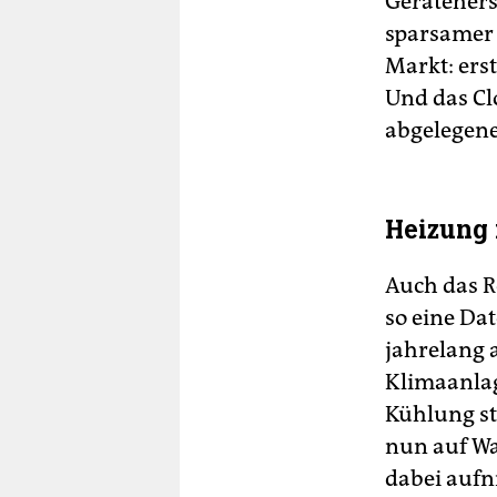
Gerätehers
sparsamer
Markt: ers
Und das Cl
abgelegene
Heizung
Auch das R
so eine Da
jahrelang 
Klimaanlag
Kühlung sta
nun auf Was
dabei aufn