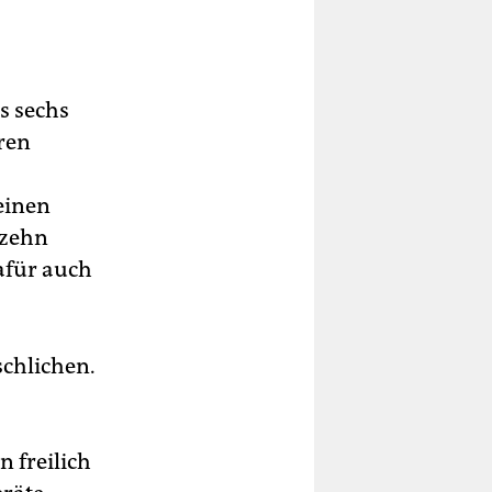
s sechs
ren
einen
 zehn
dafür auch
schlichen.
 freilich