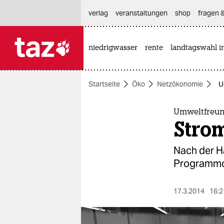
hautnavigation anspringen
hauptinhalt anspringen
footer anspringen
verlag
veranstaltungen
shop
fragen &
niedrigwasser
rente
landtagswahl i

taz zahl ich
taz zahl ich
Startseite
Öko
Netzökonomie
U
themen
politik
Umweltfreu
Stro
öko
Nach der H
gesellschaft
Programmco
kultur
17.3.2014
16:2
sport