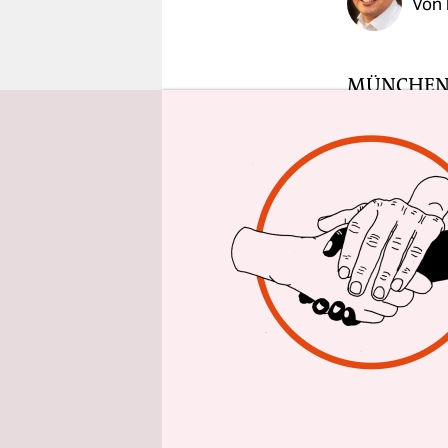
Von
epaper login
MÜNCHE
150.000 Pro
München st
eine der s
in Garchin
Wissenscha
Körper ab 
Adern in a
Computers 
Automobils
Der „Super
IT-Dienstl