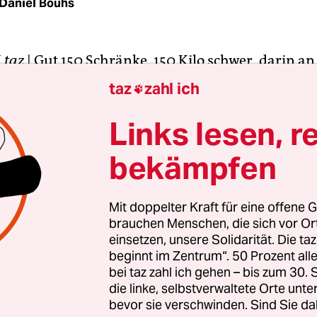
Daniel Bouhs
N
taz
| Gut 150 Schränke, 150 Kilo schwer, darin an
zessorkerne – das ist super, und weil diese Anla
taz
zahl ich

eht, ist es der „SuperMUC“: eine Hochleistungs
chnellsten und größten ihrer Art auf der Welt. Hi
Links lesen, r
g vor München entstehen Simulationen für die
bekämpfen
ft: Die Maschine tastet zum Beispiel den mensch
und berechnet die Strömungsverhältnisse in Lu
ll ihren Verästelungen. Geologen sagen mithilfe d
Mit doppelter Kraft für eine offene G
brauchen Menschen, die sich vor O
Klimakatastrophen voraus, und auch die Zukunf
einsetzen, unsere Solidarität. Die ta
 wird hier entworfen.
beginnt im Zentrum“. 50 Prozent a
bei taz zahl ich gehen – bis zum 30
MUC“ ist das Herzstück des Leibniz-Rechenzentr
die linke, selbstverwaltete Orte unte
bevor sie verschwinden. Sind Sie da
eisters der Bayerischen Akademie der Wissenschaf