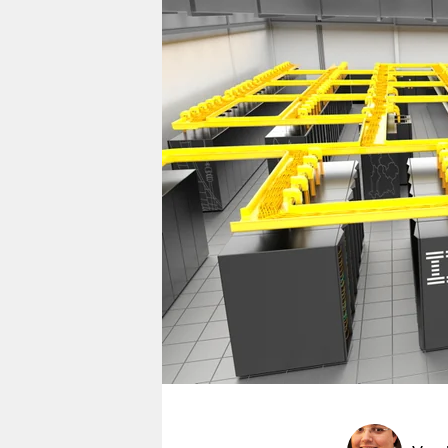
berlin
nord
wahrheit
verlag
verlag
veranstaltungen
shop
fragen & hilfe
unterstützen
abo
genossenschaft