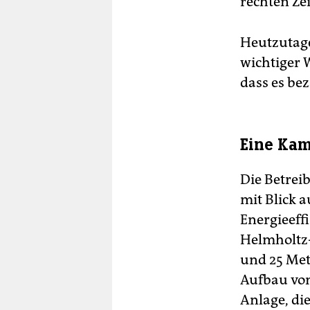
rechten Zei
Heutzutage
wichtiger 
dass es be
Eine Ka
Die Betrei
mit Blick 
Energieeff
Helmholtz-
und 25 Met
Aufbau von
Anlage, di