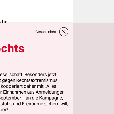
 die
ge in
Gerade nicht
maschine,
er draußen
echts
lichen
ngen und
es
esellschaft! Besonders jetzt
rt gegen Rechtsextremismus
t des
z kooperiert daher mit „Alles
ller Einnahmen aus Anmeldungen
. September – an die Kampagne,
ums, des
rstützt und Freiräume sichern will,
bei?
ten. Auf