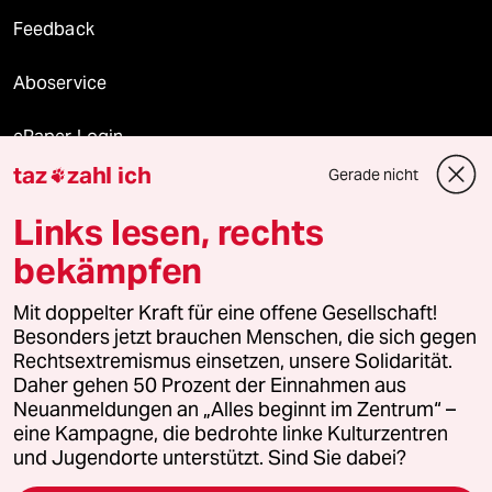
Feedback
Aboservice
ePaper Login
taz
zahl ich
Gerade nicht

Downloads für Abonnierende
Links lesen, rechts
bekämpfen
© 2026 taz Verlags und Vertriebs GmbH
Alle Rechte vorbehalten. Bei rechtlichen Fragen oder für Genehmigungen
Mit doppelter Kraft für eine offene Gesellschaft!
wenden Sie sich bitte an
lizenzen@taz.de
Besonders jetzt brauchen Menschen, die sich gegen
Rechtsextremismus einsetzen, unsere Solidarität.
Daher gehen 50 Prozent der Einnahmen aus
Feedback
Redaktionsstatut
Kommune-Richtlinien
KI-
Neuanmeldungen an „Alles beginnt im Zentrum“ –
eine Kampagne, die bedrohte linke Kulturzentren
Leitlinie
Informant
Datenschutz
Impressum
AGB
und Jugendorte unterstützt. Sind Sie dabei?