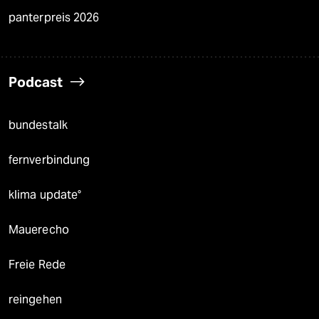
panterpreis 2026
Podcast
bundestalk
fernverbindung
klima update°
Mauerecho
Freie Rede
reingehen