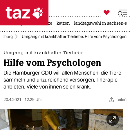

taz zahl ich
iran-krieg
ceuta
hitze
katzen
landtagswahl in sachsen-an

taz zahl ich
amburg
Umgang mit krankhafter Tierliebe: Hilfe vom Psychologen
taz zahl ich
themen
Umgang mit krankhafter Tierliebe
Hilfe vom Psychologen
politik
Die Hamburger CDU will allen Menschen, die Tiere
öko
sammeln und unzureichend versorgen, Therapie
anbieten. Viele von ihnen seien krank.
gesellschaft
20.4.2021
12:29 Uhr
teilen
kultur
sport