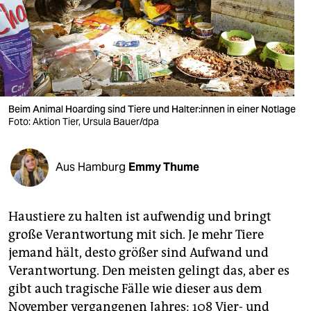
berlin
nord
wahrheit
verlag
Beim Animal Hoarding sind Tiere und Hal­te­r:in­nen in einer Notlage
Foto: Aktion Tier, Ursula Bauer/dpa
verlag
veranstaltungen
Aus Hamburg
Emmy Thume
shop
fragen & hilfe
Haustiere zu halten ist aufwendig und bringt
unterstützen
große Verantwortung mit sich. Je mehr Tiere
jemand hält, desto größer sind Aufwand und
abo
Verantwortung. Den meisten gelingt das, aber es
genossenschaft
gibt auch tragische Fälle wie dieser aus dem
November vergangenen Jahres: 108 Vier- und