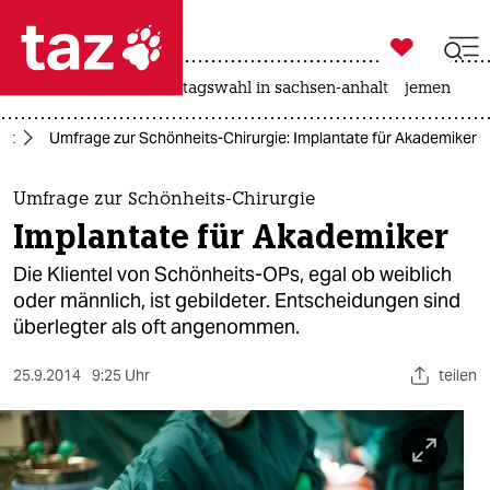

taz zahl ich
drohnen
rente
landtagswahl in sachsen-anhalt
jemen

taz zahl ich
it
Umfrage zur Schönheits-Chirurgie: Implantate für Akademiker
taz zahl ich
themen
Umfrage zur Schönheits-Chirurgie
Implantate für Akademiker
politik
Die Klientel von Schönheits-OPs, egal ob weiblich
öko
oder männlich, ist gebildeter. Entscheidungen sind
überlegter als oft angenommen.
gesellschaft
25.9.2014
9:25 Uhr
teilen
kultur
sport