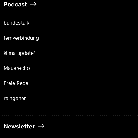
Podcast
bundestalk
fernverbindung
klima update°
Mauerecho
Freie Rede
reingehen
Newsletter