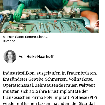
berlin
nord
wahrheit
verlag
Messer, Gabel, Schere, Licht ...
verlag
Bild: dpa
veranstaltungen
Von
Heike Haarhoff
shop
fragen & hilfe
Industriesilikon, ausgelaufen in Frauenbrüsten.
unterstützen
Entzündetes Gewebe, Schmerzen. Vollnarkose,
Operationssaal: Zehntausende Frauen weltweit
abo
mussten sich 2012 ihre Brustimplantate der
genossenschaft
französischen Firma Poly Implant Prothèse (PIP)
wieder entfernen lassen, nachdem der Skandal