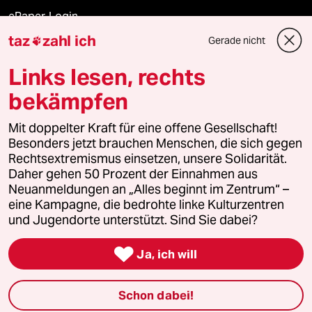
ePaper Login
taz
zahl ich
Gerade nicht

Downloads für Abonnierende
Links lesen, rechts
bekämpfen
© 2026 taz Verlags und Vertriebs GmbH
Mit doppelter Kraft für eine offene Gesellschaft!
Alle Rechte vorbehalten. Bei rechtlichen Fragen oder für Genehmigungen
wenden Sie sich bitte an
lizenzen@taz.de
Besonders jetzt brauchen Menschen, die sich gegen
Rechtsextremismus einsetzen, unsere Solidarität.
Daher gehen 50 Prozent der Einnahmen aus
Feedback
Redaktionsstatut
Kommune-Richtlinien
KI-
Neuanmeldungen an „Alles beginnt im Zentrum“ –
eine Kampagne, die bedrohte linke Kulturzentren
Leitlinie
Informant
Datenschutz
Impressum
AGB
und Jugendorte unterstützt. Sind Sie dabei?
Seitenwende
Einwilligungen widerrufen (Ads)

Ja, ich will
Schon dabei!