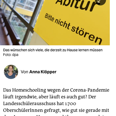
berlin
nord
wahrheit
verlag
verlag
Das wünschen sich viele, die derzeit zu Hause lernen müssen
Foto: dpa
veranstaltungen
shop
Von
Anna Klöpper
fragen & hilfe
unterstützen
Das Homeschooling wegen der Corona-Pandemie
läuft irgendwie, aber läuft es auch gut? Der
abo
Landesschülerausschuss hat 1.700
genossenschaft
OberschülerInnen gefragt, wie gut sie gerade mit