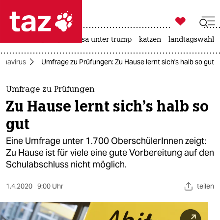

taz zahl ich
hitze
bergsteigen
usa unter trump
katzen
landtagswahl i

taz zahl ich
onavirus
Umfrage zu Prüfungen: Zu Hause lernt sich's halb so gut
taz zahl ich
themen
Umfrage zu Prüfungen
Zu Hause lernt sich's halb so
politik
gut
öko
Eine Umfrage unter 1.700 OberschülerInnen zeigt:
Zu Hause ist für viele eine gute Vorbereitung auf den
gesellschaft
Schulabschluss nicht möglich.
kultur
1.4.2020
9:00 Uhr
teilen
sport