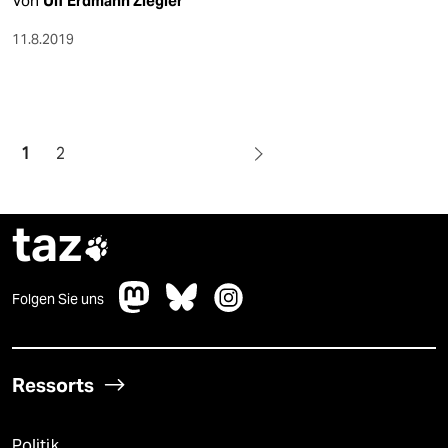
Von
Ulf Erdmann Ziegler
11.8.2019
1
2
taz

Folgen Sie uns
Ressorts
Politik