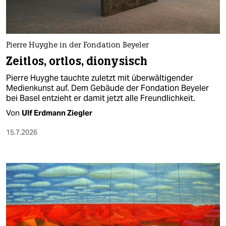
berlin
nord
wahrheit
Pierre Huyghe in der Fondation Beyeler
Zeitlos, ortlos, dionysisch
verlag
Pierre Huyghe tauchte zuletzt mit überwältigender
Medienkunst auf. Dem Gebäude der Fondation Beyeler
verlag
bei Basel entzieht er damit jetzt alle Freundlichkeit.
veranstaltungen
Von
Ulf Erdmann Ziegler
shop
15.7.2026
fragen & hilfe
unterstützen
abo
genossenschaft