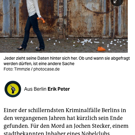
berlin
nord
wahrheit
verlag
verlag
Jeder zieht seine Daten hinter sich her. Ob und wann sie abgefragt
werden dürfen, ist eine andere Sache
veranstaltungen
Foto: Timmzie / photocase.de
shop
fragen & hilfe
Aus Berlin
Erik Peter
unterstützen
Einer der schillerndsten Kriminalfälle Berlins in
abo
den vergangenen Jahren hat kürzlich sein Ende
genossenschaft
gefunden. Für den Mord an Jochen Stecker, einem
stadtbekannten Inhaber eines Nobelclubs,