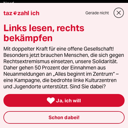
Nord
taz
zahl ich
Gerade nicht

Wahrheit
Links lesen, rechts
bekämpfen
Themen
Mit doppelter Kraft für eine offene Gesellschaft!
Besonders jetzt brauchen Menschen, die sich gegen
Hitze
Rechtsextremismus einsetzen, unsere Solidarität.
Daher gehen 50 Prozent der Einnahmen aus
Neuanmeldungen an „Alles beginnt im Zentrum“ –
Landtagswahl in Sachsen-Anhalt
eine Kampagne, die bedrohte linke Kulturzentren
und Jugendorte unterstützt. Sind Sie dabei?
Gewalt gegen Frauen

Ja, ich will
Surfen
Schon dabei!