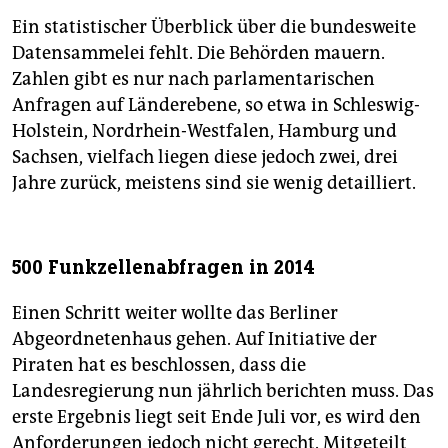
Datensätze gespeichert wurden – zwei Drittel davon
Ein statistischer Überblick über die bundesweite
in einem einzigen Fall. Jeder der 3,5 Millionen Berliner
Datensammelei fehlt. Die Behörden mauern.
geriet somit im Schnitt sogar
über 14-mal
in eine
Zahlen gibt es nur nach parlamentarischen
Kontrolle.
Anfragen auf Länderebene, so etwa in Schleswig-
Holstein, Nordrhein-Westfalen, Hamburg und
Sachsen, vielfach liegen diese jedoch zwei, drei
Jahre zurück, meistens sind sie wenig detailliert.
500 Funkzellenabfragen in 2014
Einen Schritt weiter wollte das Berliner
Abgeordnetenhaus gehen. Auf Initiative der
Piraten hat es beschlossen, dass die
Landesregierung nun jährlich berichten muss. Das
erste Ergebnis liegt seit Ende Juli vor, es wird den
Anforderungen jedoch nicht gerecht. Mitgeteilt