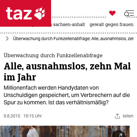

taz zahl ich
hitze
landtagswahl in sachsen-anhalt
gewalt gegen frauen

taz zahl ich
ng
Überwachung durch Funkzellenabfrage: Alle, ausnahmslos, zehn
taz zahl ich
themen
Überwachung durch Funkzellenabfrage
Alle, ausnahmslos, zehn Mal
politik
im Jahr
öko
Millionenfach werden Handydaten von
Unschuldigen gespeichert, um Verbrechern auf die
gesellschaft
Spur zu kommen. Ist das verhältnismäßig?
kultur
9.8.2015
19:15 Uhr
teilen
sport