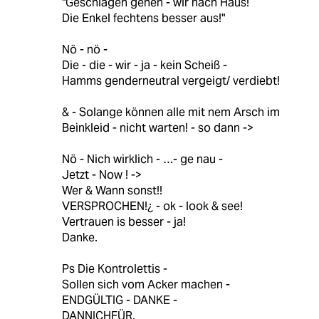
"Geschlagen gehen - wir nach Haus!
Die Enkel fechtens besser aus!"
Nö - nö -
Die - die - wir - ja - kein Scheiß -
Hamms genderneutral vergeigt/ verdiebt!
& - Solange können alle mit nem Arsch im
Beinkleid - nicht warten! - so dann ->
Nö - Nich wirklich - …- ge nau -
Jetzt - Now ! ->
Wer & Wann sonst!!
VERSPROCHEN!¿ - ok - look & see!
Vertrauen is besser - ja!
Danke.
Ps Die Kontrolettis -
Sollen sich vom Acker machen -
ENDGÜLTIG - DANKE -
DANNICHFÜR.