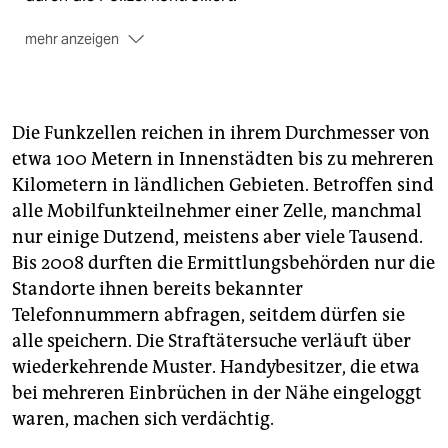
mehr anzeigen
Schleswig-Holstein:
Auf die gleiche Art lässt sich aus
den
569 Funkzellenabfragen, die es laut der dortigen
Landesregierung
Die Funkzellen reichen in ihrem Durchmesser von
im Jahr 2104 gab, errechnen, dass jeder der 2,8
etwa 100 Metern in Innenstädten bis zu mehreren
Millionen Bewohner dieses Bundeslandes etwa
8,5-
Kilometern in ländlichen Gebieten. Betroffen sind
mal
betroffen war.
alle Mobilfunkteilnehmer einer Zelle, manchmal
Bundesweit:
Netzpolitik.org schätzte bereits 2014
,
nur einige Dutzend, meistens aber viele Tausend.
dass es in ganz Deutschland täglich 50 FZA gibt.
Bis 2008 durften die Ermittlungsbehörden nur die
Rechnet man das hoch, kommt man zum Ergebnis,
Standorte ihnen bereits bekannter
dass jeder Inländer jedes Jahr im Schnitt rund
9,5-
Telefonnummern abfragen, seitdem dürfen sie
mal
in den Ermittlungsakten landet.
alle speichern. Die Straftätersuche verläuft über
Berlin:
Der Funkzellenbericht des Berliner Senats für
wiederkehrende Muster. Handybesitzer, die etwa
das Jahr 2014 lässt offen, wie viele Datensätze pro
bei mehreren Einbrüchen in der Nähe eingeloggt
Abfrage oder insgesamt erhoben wurden. Im
waren, machen sich verdächtig.
Bericht für das Jahr 2013
hieß es jedoch, dass in 305 Verfahren 50 Millionen