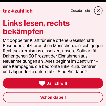
taz
zahl ich
Gerade nicht

Veranstaltungen
Links lesen, rechts
bekämpfen
Demnächst
Mit doppelter Kraft für eine offene Gesellschaft!
Vor Ort
Besonders jetzt brauchen Menschen, die sich gegen
Rechtsextremismus einsetzen, unsere Solidarität.
Live im Stream
Daher gehen 50 Prozent der Einnahmen aus
Neuanmeldungen an „Alles beginnt im Zentrum“ –
Vergangene
eine Kampagne, die bedrohte linke Kulturzentren
und Jugendorte unterstützt. Sind Sie dabei?
taz lab 2027

Ja, ich will
Mehr taz Lesestoff
Schon dabei!