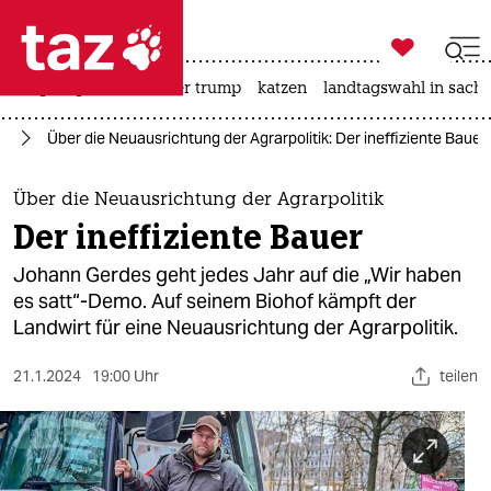

taz zahl ich
bergsteigen
usa unter trump
katzen
landtagswahl in sachs

taz zahl ich
st
Über die Neuausrichtung der Agrarpolitik: Der ineffiziente Bauer
taz zahl ich
themen
Über die Neuausrichtung der Agrarpolitik
Der ineffiziente Bauer
politik
Johann Gerdes geht jedes Jahr auf die „Wir haben
öko
es satt“-Demo. Auf seinem Biohof kämpft der
Landwirt für eine Neuausrichtung der Agrarpolitik.
gesellschaft
21.1.2024
19:00 Uhr
teilen
kultur
sport