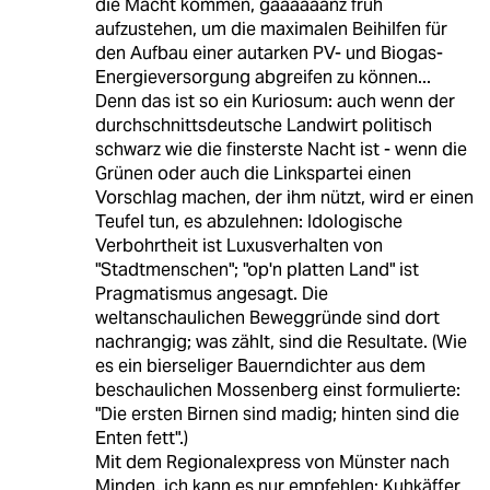
die Macht kommen, gaaaaaanz früh
aufzustehen, um die maximalen Beihilfen für
den Aufbau einer autarken PV- und Biogas-
Energieversorgung abgreifen zu können...
Denn das ist so ein Kuriosum: auch wenn der
durchschnittsdeutsche Landwirt politisch
schwarz wie die finsterste Nacht ist - wenn die
Grünen oder auch die Linkspartei einen
Vorschlag machen, der ihm nützt, wird er einen
Teufel tun, es abzulehnen: Idologische
Verbohrtheit ist Luxusverhalten von
"Stadtmenschen"; "op'n platten Land" ist
Pragmatismus angesagt. Die
weltanschaulichen Beweggründe sind dort
nachrangig; was zählt, sind die Resultate. (Wie
es ein bierseliger Bauerndichter aus dem
beschaulichen Mossenberg einst formulierte:
"Die ersten Birnen sind madig; hinten sind die
Enten fett".)
Mit dem Regionalexpress von Münster nach
Minden, ich kann es nur empfehlen: Kuhkäffer