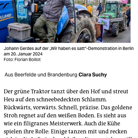
berlin
nord
wahrheit
verlag
Johann Gerdes auf der „Wir haben es satt“-Demonstration in Berlin
verlag
am 20. Januar 2024
Foto: Florian Boillot
veranstaltungen
Aus Beerfelde und Brandenburg
Clara Suchy
shop
fragen & hilfe
Der grüne Traktor tanzt über den Hof und streut
Heu auf den schneebedeckten Schlamm.
unterstützen
Rückwärts, vorwärts. Schnell, präzise. Das goldene
abo
Stroh regnet auf den weißen Boden. Es sieht aus
wie ein filigranes Meisterwerk. Auch die Kühe
genossenschaft
spielen ihre Rolle: Einige tanzen mit und recken