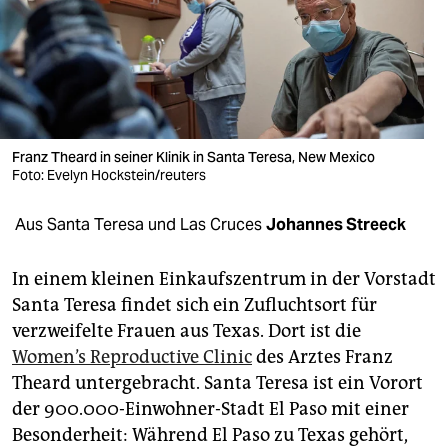
berlin
nord
wahrheit
verlag
Franz Theard in seiner Klinik in Santa Teresa, New Mexico
verlag
Foto: Evelyn Hockstein/reuters
veranstaltungen
Aus Santa Teresa und Las Cruces
Johannes Streeck
shop
In einem kleinen Einkaufszentrum in der Vorstadt
fragen & hilfe
Santa Teresa findet sich ein Zufluchtsort für
verzweifelte Frauen aus Texas. Dort ist die
unterstützen
Women’s Reproductive Clinic
des Arztes Franz
abo
Theard untergebracht. Santa Teresa ist ein Vorort
der 900.000-Einwohner-Stadt El Paso mit einer
genossenschaft
Besonderheit: Während El Paso zu Texas gehört,