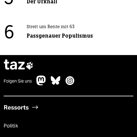
Der Urknall
6
Streit um Rente mit 63
Passgenauer Populismus
taz

Folgen Sie uns
Ressorts
Politik