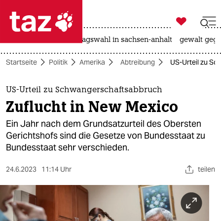

taz zahl ich
nahost-konflikt
landtagswahl in sachsen-anhalt
gewalt gege

taz zahl ich
Startseite
Politik
Amerika
Abtreibung
US-Urteil zu Sc
taz zahl ich
themen
US-Urteil zu Schwangerschaftsabbruch
Zuflucht in New Mexico
politik
Ein Jahr nach dem Grundsatzurteil des Obersten
öko
Gerichtshofs sind die Gesetze von Bundesstaat zu
Bundesstaat sehr verschieden.
gesellschaft
24.6.2023
11:14 Uhr
teilen
kultur
sport