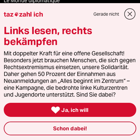
Le Monde diplomatique
taz
zahl ich
Gerade nicht

taz Archiv
Links lesen, rechts
bekämpfen
Mehr taz Angebote
Mit doppelter Kraft für eine offene Gesellschaft!
Besonders jetzt brauchen Menschen, die sich gegen
Reisen
Rechtsextremismus einsetzen, unsere Solidarität.
Daher gehen 50 Prozent der Einnahmen aus
Kantine
Neuanmeldungen an „Alles beginnt im Zentrum“ –
eine Kampagne, die bedrohte linke Kulturzentren
und Jugendorte unterstützt. Sind Sie dabei?
Shop

Ja, ich will
Anzeigen
Schon dabei!
Fragen & Hilfe