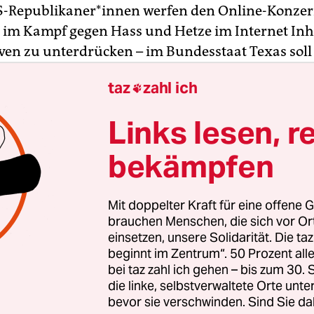
S-Republikaner*innen werfen den Online-Konzer
, im Kampf gegen Hass und Hetze im Internet Inh
ven zu unterdrücken – im Bundesstaat Texas soll
 nun gesetzlich verboten werden, Nut­ze­r*in­ne
taz
zahl ich

ischen Ansichten zu blockieren. Es gebe eine gefä
i Unternehmen wie Facebook und Twitter, „konse
Links lesen, r
und Ideen zu unterdrücken“, sagte Gouverneur G
bekämpfen
Mit doppelter Kraft für eine offene G
brauchen Menschen, die sich vor O
einsetzen, unsere Solidarität. Die ta
beginnt im Zentrum“. 50 Prozent a
bei taz zahl ich gehen – bis zum 30
die linke, selbstverwaltete Orte unte
bevor sie verschwinden. Sind Sie da