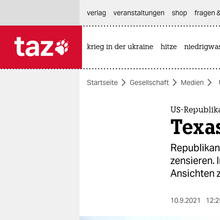
hautnavigation anspringen
hauptinhalt anspringen
footer anspringen
verlag
veranstaltungen
shop
fragen &
krieg in der ukraine
hitze
niedrigwa

taz zahl ich
taz zahl ich
Startseite
Gesellschaft
Medien
themen
politik
US-Republik
Texa
öko
Republikane
gesellschaft
zensieren. 
Ansichten z
kultur
sport
10.9.2021
12:2