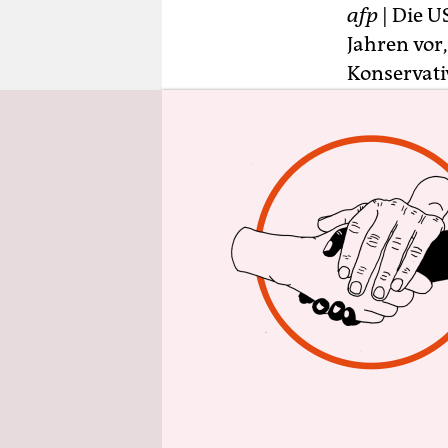
epaper login
afp
| Die U
Jahren vor
Konservati
Netzwerken
ihrer polit
Tendenz be
Ansichten 