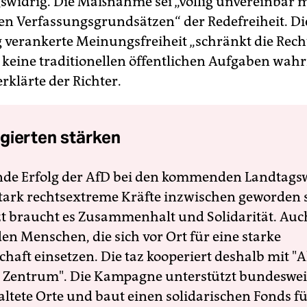
swidrig. Die Maßnahme sei „völlig unvereinbar m
n Verfassungsgrundsätzen“ der Redefreiheit. Die
 verankerte Meinungsfreiheit „schränkt die Recht
ie keine traditionellen öffentlichen Aufgaben wa
 erklärte der Richter.
gierten stärken
nde Erfolg der AfD bei den kommenden Landtags
 stark rechtsextreme Kräfte inzwischen geworden 
zt braucht es Zusammenhalt und Solidarität. Auc
en Menschen, die sich vor Ort für eine starke
schaft einsetzen. Die taz kooperiert deshalb mit "A
 Zentrum". Die Kampagne unterstützt bundesweit
altete Orte und baut einen solidarischen Fonds f