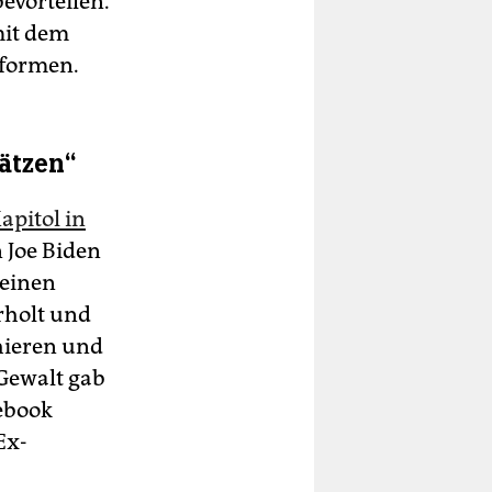
evorteilen.
mit dem
tformen.
ätzen“
apitol in
 Joe Biden
seinen
rholt und
chieren und
Gewalt gab
cebook
Ex-