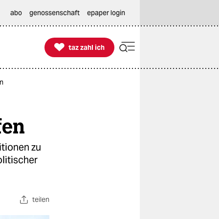
abo
genossenschaft
epaper login

taz zahl ich
taz zahl ich
en
fen
itionen zu
litischer
teilen