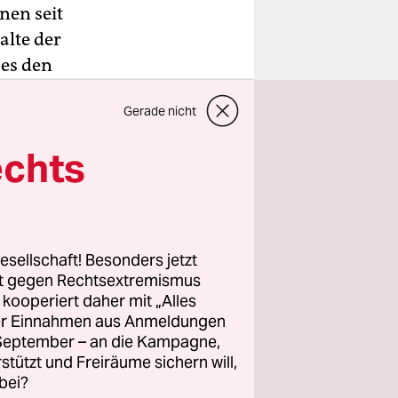
nen seit
alte der
 es den
n wegen
Gerade nicht
hrliche
rvative
echts
reg Abbott.
esellschaft! Besonders jetzt
rt gegen Rechtsextremismus
z kooperiert daher mit „Alles
ller Einnahmen aus Anmeldungen
. September – an die Kampagne,
rstützt und Freiräume sichern will,
bei?