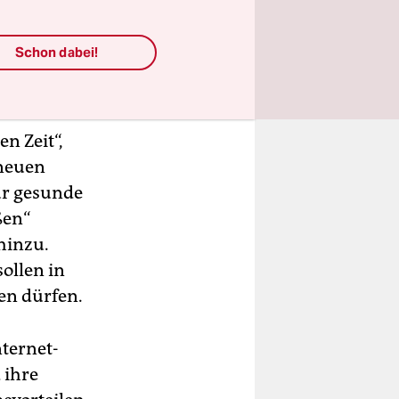
Schon dabei!
n Zeit“,
 neuen
für gesunde
ßen“
hinzu.
ollen in
en dürfen.
nternet-
 ihre