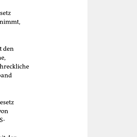
setz
t nimmt,
t den
e,
chreckliche
rband
Gesetz
von
S-