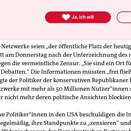

Ja, ich will
Netzwerke seien „der öffentliche Platz der heutige
tt am Donnerstag nach der Unterzeichnung des
gen die vermeintliche Zensur. „Sie sind ein Ort 
e Debatten.“ Die Informationen müssten „frei flie
gte der Politiker der konservativen Republikaner 
werke mit mehr als 50 Millionen Nut­ze­r*in­nen s
r nicht mehr deren politische Ansichten blockier
e Po­li­ti­ke­r*in­nen in den USA beschuldigen die I
egelmäßig, ihre Standpunkte zu „zensieren“ und