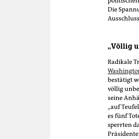
politische
Die Spannu
Ausschlus
„Völlig 
Radikale 
Washingto
bestätigt 
völlig unb
seine An­h
„auf Teufe
es fünf Tot
sperrten d
Präsidente