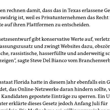
­nen rechnen damit, dass das in Texas erlassene Ge
swidrig ist, weil es Privatunternehmen das Rech
te auf ihren Plattformen zu entscheiden.
etzesentwurf gibt konservative Werte auf, verletz
fassungszusatz und zwingt Websites dazu, obszön
che, rassistische, hasserfüllte und anderweitig s
 zeigen“, sagte Steve Del Bianco vom Branchenve
taat Florida hatte in diesem Jahr ebenfalls ein 
det, das Online-Netzwerke daran hindern sollte, 
n Kandidaten gepostete Einträge zu sperren. Ein U
er erklärte dieses Gesetz jedoch Anfang Juli für