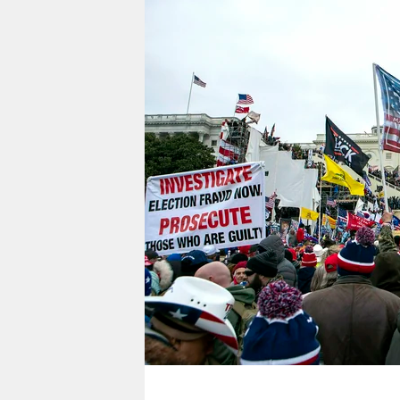
berlin
nord
wahrheit
verlag
verlag
veranstaltungen
shop
fragen & hilfe
unterstützen
abo
genossenschaft