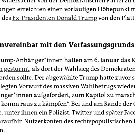
n Widersacher von der Demokratischen Partei zu b
ngen erreichten einen vorläufigen Höhepunkt 
s des
Ex-Präsidenten Donald Trump
von den Plat
unvereinbar mit den Verfassungsgrunds
Trump-Anhänger*innen hatten am 6. Januar das
K
n gestürmt
, als dort der Wahlsieg des Demokraten
werden sollte. Der abgewählte Trump hatte zuvor 
elegten Vorwurf des massiven Wahlbetrugs wiede
än­ge­r*in­nen aufgefordert, zum Kapitol zu mars
l komm raus zu kämpfen“. Bei und am Rande der 
e, unter ihnen ein Polizist. Twitter und später Fa
araufhin Nutzerkonten des rechtspopulistischen 
n.