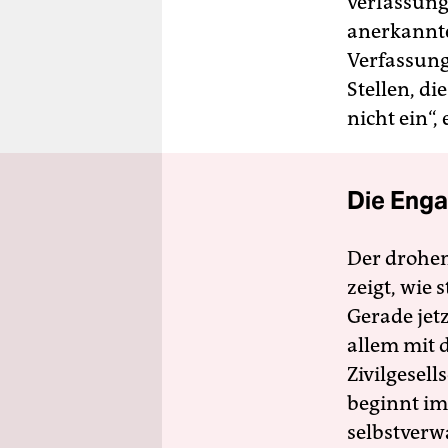
verfassung
anerkannte
Verfassung
Stellen, d
nicht ein“,
Die Enga
Der drohe
zeigt, wie
Gerade jet
allem mit d
Zivilgesell
beginnt im
selbstverw