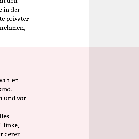
it den
 in der
e privater
hrnehmen,
wahlen
sind.
h und vor
lles
 linke,
ür deren