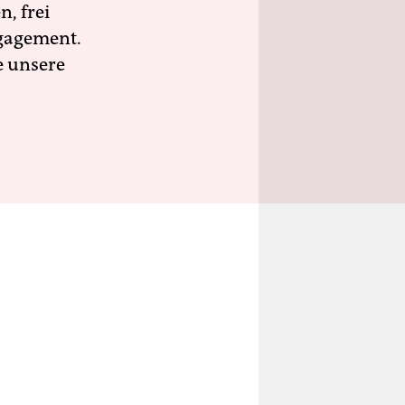
n, frei
ngagement.
e unsere