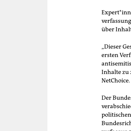
Ex­per­t*in
verfassung
über Inhal
„Dieser Ges
ersten Ver
antisemitis
Inhalte zu
NetChoice.
Der Bundess
verabschie
politische
Bundesricht