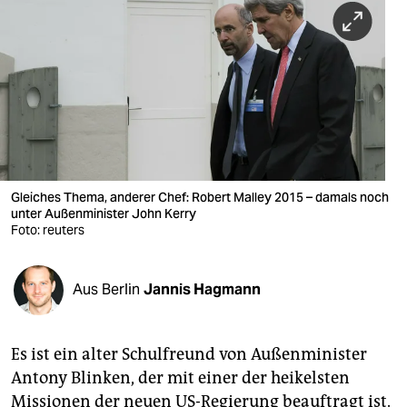
berlin
nord
wahrheit
verlag
verlag
veranstaltungen
Gleiches Thema, anderer Chef: Robert Malley 2015 – damals noch
unter Außenminister John Kerry
Foto: reuters
shop
fragen & hilfe
Aus Berlin
Jannis Hagmann
unterstützen
abo
Es ist ein alter Schulfreund von Außenminister
genossenschaft
Antony Blinken, der mit einer der heikelsten
Missionen der neuen US-Regierung beauftragt ist.