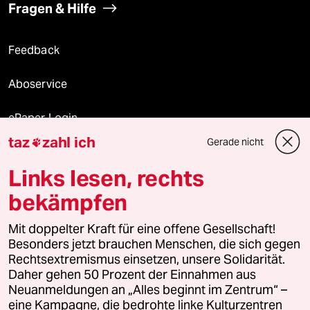
Fragen & Hilfe
Feedback
Aboservice
ePaper Login
taz
zahl ich
Gerade nicht

Downloads für Abonnierende
Links lesen, rechts
bekämpfen
© 2026 taz Verlags und Vertriebs GmbH
Mit doppelter Kraft für eine offene Gesellschaft!
Alle Rechte vorbehalten. Bei rechtlichen Fragen oder für Genehmigungen
wenden Sie sich bitte an
lizenzen@taz.de
Besonders jetzt brauchen Menschen, die sich gegen
Rechtsextremismus einsetzen, unsere Solidarität.
Daher gehen 50 Prozent der Einnahmen aus
Feedback
Redaktionsstatut
Kommune-Richtlinien
KI-
Neuanmeldungen an „Alles beginnt im Zentrum“ –
eine Kampagne, die bedrohte linke Kulturzentren