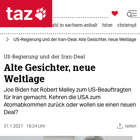

taz zahl ich
iran-krieg
landtagswahl in sachsen-anhalt
hitze
christophe

taz zahl ich
eg
US-Regierung und der Iran-Deal: Alte Gesichter, neue Weltlage
taz zahl ich
themen
US-Regierung und der Iran-Deal
Alte Gesichter, neue
politik
Weltlage
öko
Joe Biden hat Robert Malley zum US-Beauftragten
für Iran gemacht. Kehren die USA zum
gesellschaft
Atomabkommen zurück oder wollen sie einen neuen
Deal?
kultur
sport
31.1.2021
16:24 Uhr
teilen