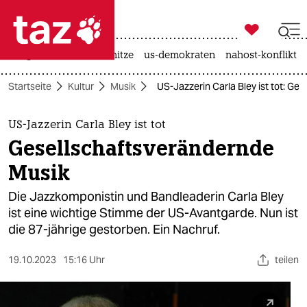

taz zahl ich
krieg in der ukraine
hitze
us-demokraten
nahost-konflikt

taz zahl ich
Startseite
Kultur
Musik
US-Jazzerin Carla Bley ist tot: Ge
taz zahl ich
themen
US-Jazzerin Carla Bley ist tot
Gesellschaftsverändernde
politik
Musik
öko
Die Jazzkomponistin und Bandleaderin Carla Bley
ist eine wichtige Stimme der US-Avantgarde. Nun ist
gesellschaft
die 87-jährige gestorben. Ein Nachruf.
kultur
19.10.2023
15:16 Uhr
teilen
sport