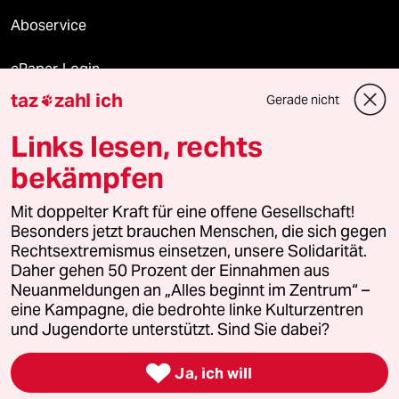
Aboservice
ePaper Login
taz
zahl ich
Gerade nicht

Downloads für Abonnierende
Links lesen, rechts
bekämpfen
© 2026 taz Verlags und Vertriebs GmbH
Mit doppelter Kraft für eine offene Gesellschaft!
Alle Rechte vorbehalten. Bei rechtlichen Fragen oder für Genehmigungen
wenden Sie sich bitte an
lizenzen@taz.de
Besonders jetzt brauchen Menschen, die sich gegen
Rechtsextremismus einsetzen, unsere Solidarität.
Daher gehen 50 Prozent der Einnahmen aus
Feedback
Redaktionsstatut
Kommune-Richtlinien
KI-
Neuanmeldungen an „Alles beginnt im Zentrum“ –
eine Kampagne, die bedrohte linke Kulturzentren
Leitlinie
Informant
Datenschutz
Impressum
AGB
und Jugendorte unterstützt. Sind Sie dabei?
Seitenwende
Einwilligungen widerrufen (Ads)

Ja, ich will