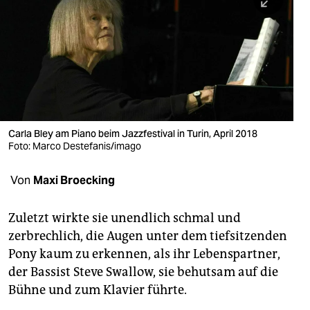
berlin
nord
wahrheit
verlag
verlag
Carla Bley am Piano beim Jazzfestival in Turin, April 2018
Foto: Marco Destefanis/imago
veranstaltungen
shop
Von
Maxi Broecking
fragen & hilfe
Zuletzt wirkte sie unendlich ­schmal und
unterstützen
zerbrechlich, die Augen unter dem tiefsitzenden
Pony kaum zu erkennen, als ihr Lebenspartner,
abo
der Bassist Steve Swallow, sie behutsam auf die
genossenschaft
Bühne und zum Klavier führte.