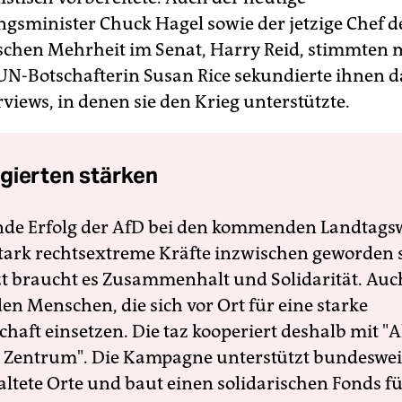
ngsminister Chuck Hagel sowie der jetzige Chef d
chen Mehrheit im Senat, Harry Reid, stimmten m
 UN-Botschafterin Susan Rice sekundierte ihnen 
views, in denen sie den Krieg unterstützte.
gierten stärken
nde Erfolg der AfD bei den kommenden Landtags
 stark rechtsextreme Kräfte inzwischen geworden 
zt braucht es Zusammenhalt und Solidarität. Auc
en Menschen, die sich vor Ort für eine starke
schaft einsetzen. Die taz kooperiert deshalb mit "A
 Zentrum". Die Kampagne unterstützt bundesweit
altete Orte und baut einen solidarischen Fonds f