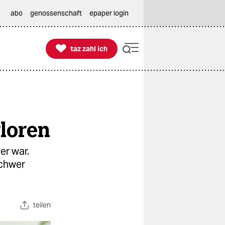
abo
genossenschaft
epaper login

taz zahl ich
taz zahl ich
rloren
er war.
schwer
teilen