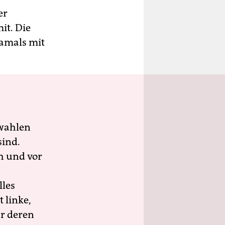
er
it. Die
damals mit
wahlen
sind.
h und vor
lles
 linke,
ür deren