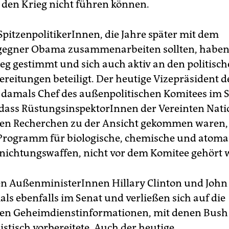
 den Krieg nicht führen können.
SpitzenpolitikerInnen, die Jahre später mit dem
gegner Obama zusammenarbeiten sollten, haben f
ieg gestimmt und sich auch aktiv an den politisc
ereitungen beteiligt. Der heutige Vizepräsident d
 damals Chef des außenpolitischen Komitees im S
 dass RüstungsinspektorInnen der Vereinten Nati
en Recherchen zu der Ansicht gekommen waren, 
Programm für biologische, chemische und atoma
ichtungswaffen, nicht vor dem Komitee gehört 
en AußenministerInnen Hillary Clinton und John
ls ebenfalls im Senat und verließen sich auf die
en Geheimdienstinformationen, mit denen Bush
stisch vorbereitete. Auch der heutige