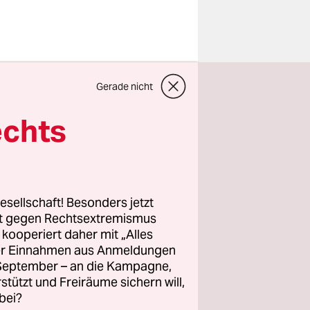
 die
Gerade nicht
ieser
anders, als
echts
k; die
me in
eges sind
esellschaft! Besonders jetzt
rt gegen Rechtsextremismus
z kooperiert daher mit „Alles
ller Einnahmen aus Anmeldungen
prochenen –
. September – an die Kampagne,
der ist der
rstützt und Freiräume sichern will,
cher US-
bei?