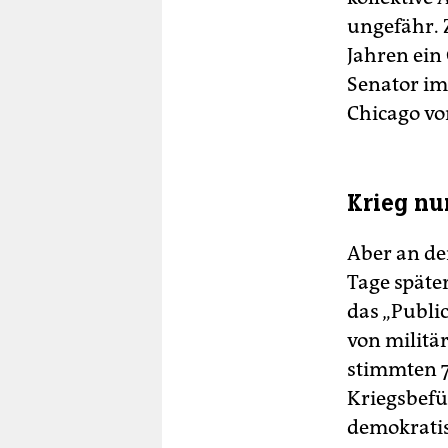
ungefähr. 
Jahren ein
Senator im
Chicago vo
Krieg nu
Aber an der
Tage späte
das „Public
von militä
stimmten 7
Kriegsbefü
demokrati