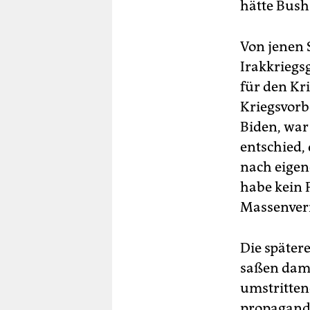
hätte Bush
Von jenen 
Irakkriegs
für den Kr
Kriegsvorb
Biden, war
entschied,
nach eigen
habe kein 
Massenvern
Die später
saßen dama
umstritten
propagandi