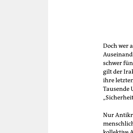
Doch wer a
Auseinande
schwer fün
gilt der Ir
ihre letzt
Tausende U
„Sicherhei
Nur Antikr
menschlich
kollektive