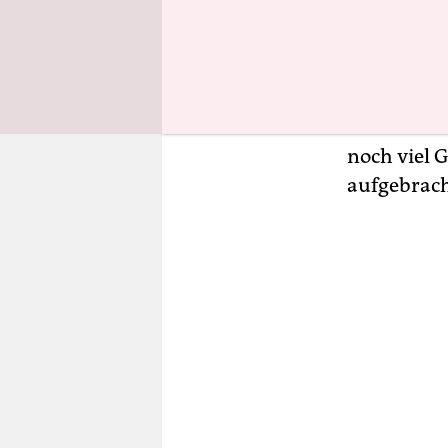
Partner, no
schließlic
ohne die be
Informatio
mindestens
noch viel 
aufgebrach