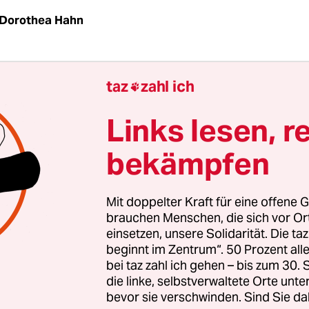
Dorothea Hahn
TON
taz
|
Zehn Jahre nach der Invasion des Irak ist
taz
zahl ich

er US-AmerikanerInnen längst überzeugt, dass d
ehler war. Die Gründe sind vielfältig: So gab es – 
Links lesen, r
auptet – keine Massenvernichtungswaffen im Ira
bekämpfen
e Zusammenarbeit zwischen dem damaligen Regi
 al-Qaida war frei erfunden; seit Beginn des Kri
e mit SoldatInnen und Beschäftigten privater
Mit doppelter Kraft für eine offene G
itsunternehmen“ in die USA heimgekommen.
brauchen Menschen, die sich vor O
einsetzen, unsere Solidarität. Die ta
beginnt im Zentrum“. 50 Prozent a
 nicht einmal die – erklärten und die unausges
bei taz zahl ich gehen – bis zum 30
e der damaligen US-Regierung erreicht worden. We
die linke, selbstverwaltete Orte unte
eine stabile Demokratie, noch ist er ein verlässli
bevor sie verschwinden. Sind Sie da