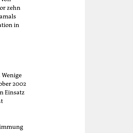
vor zehn
damals
tion in
n. Wenige
tober 2002
en Einsatz
at
stimmung