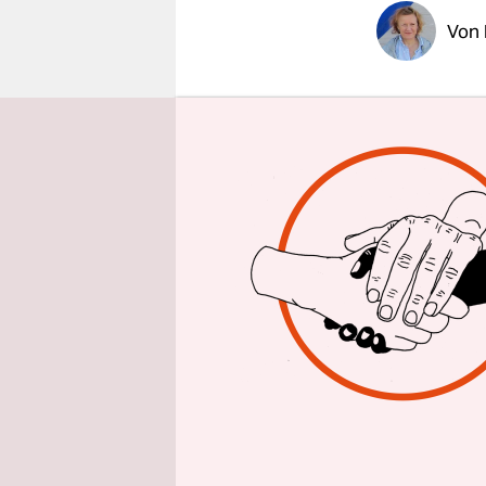
epaper login
Von
WASHING
Mehrheit d
Krieg ein F
damals beh
angeblich
Bagdad und
4.488 Särg
„Sicherhe
Zudem sind
Kriegsziel
Irak heute 