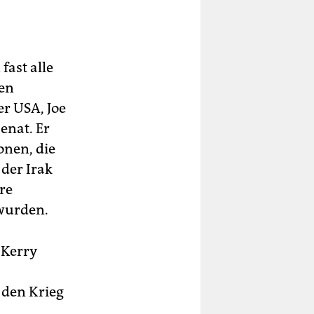
ast alle
hen
er USA, Joe
enat. Er
onen, die
der Irak
re
wurden.
 Kerry
 den Krieg