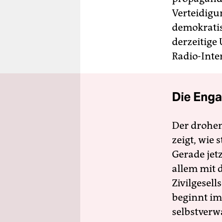
Verteidigu
demokratis
derzeitige
Radio-Inter
Die Enga
Der drohe
zeigt, wie
Gerade jet
allem mit d
Zivilgesell
beginnt im
selbstverw