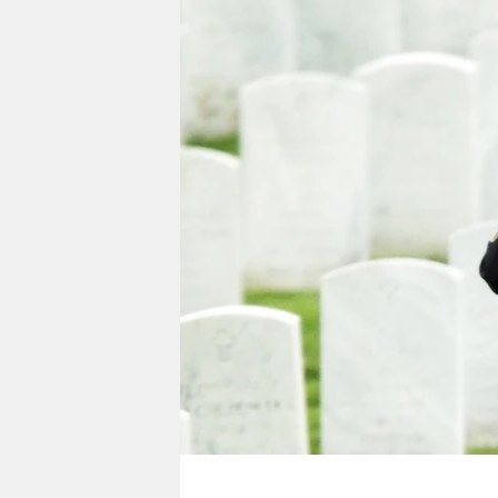
berlin
nord
wahrheit
verlag
verlag
veranstaltungen
shop
fragen & hilfe
unterstützen
abo
genossenschaft