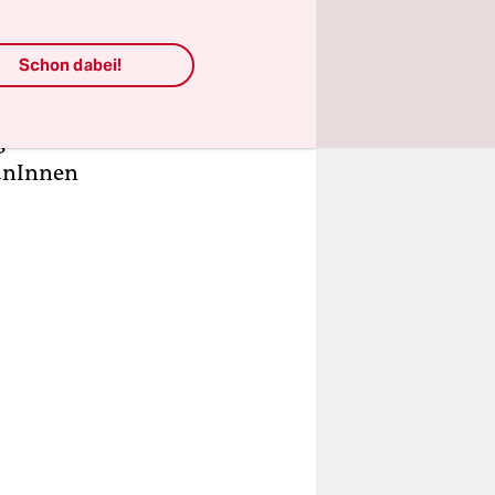
nd
 undenkbar
Schon dabei!
h
litz
ig muss
ranInnen