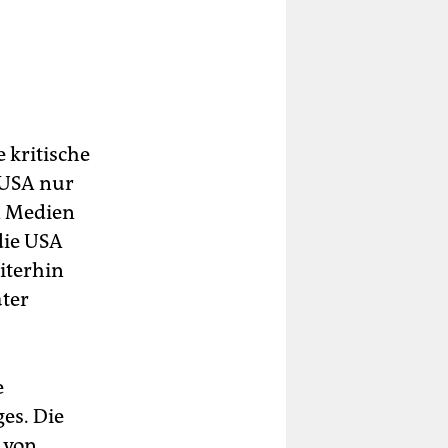
 kritische
 USA nur
n Medien
 die USA
iterhin
ter
e
es. Die
 von