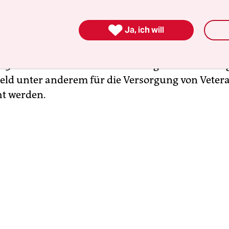
ch ist das irakische Öl fest unter US-Kontrolle. U
h: Das tiefe Loch im Staatshaushalt der USA wäre

Ja, ich will
iden Kriege. Allein der Irakkrieg hat bislang nac
nen des Wirtschaftsnobelpreisträgers Joseph Stig
 3 Billionen US-Dollar verschlungen. Und künft
Geld unter anderem für die Versorgung von Vete
t werden.