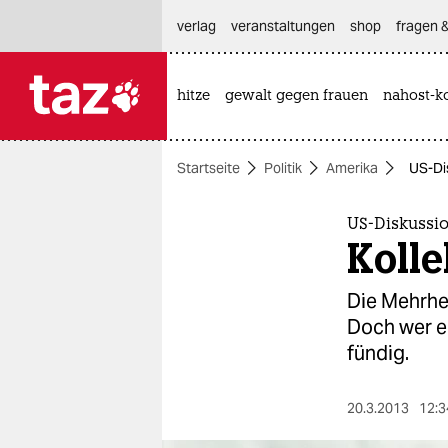
hautnavigation anspringen
hauptinhalt anspringen
footer anspringen
verlag
veranstaltungen
shop
fragen &
hitze
gewalt gegen frauen
nahost-ko

taz zahl ich
taz zahl ich
Startseite
Politik
Amerika
US-Dis
themen
politik
US-Diskussi
Kolle
öko
Die Mehrhei
gesellschaft
Doch wer e
fündig.
kultur
sport
20.3.2013
12:3