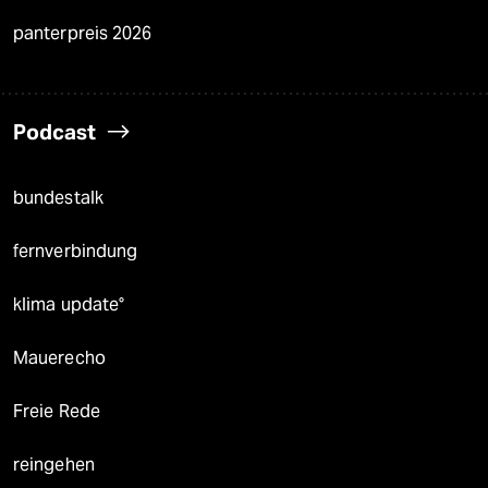
panterpreis 2026
Podcast
bundestalk
fernverbindung
klima update°
Mauerecho
Freie Rede
reingehen