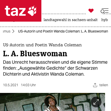

taz zahl ich
niedrigwasser
rente
landtagswahl in sachsen-anhalt
hybri

taz zahl ich
sismus
US-Autorin und Poetin Wanda Coleman: L. A. Blueswoman
taz zahl ich
themen
US-Autorin und Poetin Wanda Coleman
L. A. Blueswoman
politik
Das Unrecht herausschreien und die eigene Stimme
öko
finden: „Ausgewählte Gedichte“ der Schwarzen
Dichterin und Aktivistin Wanda Coleman.
gesellschaft
10.5.2021
14:03 Uhr
teilen
kultur
sport