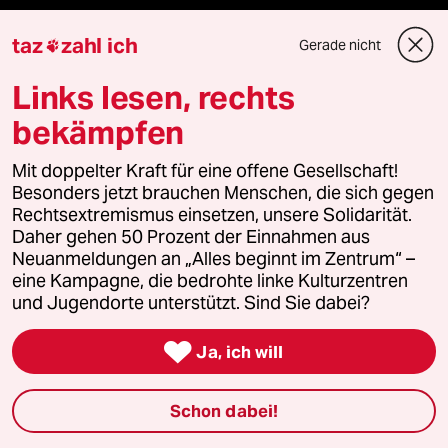
taz Archiv
taz
zahl ich
Gerade nicht

Links lesen, rechts
Mehr taz Angebote
bekämpfen
Mit doppelter Kraft für eine offene Gesellschaft!
Reisen
Besonders jetzt brauchen Menschen, die sich gegen
Rechtsextremismus einsetzen, unsere Solidarität.
Kantine
Daher gehen 50 Prozent der Einnahmen aus
Neuanmeldungen an „Alles beginnt im Zentrum“ –
eine Kampagne, die bedrohte linke Kulturzentren
Shop
und Jugendorte unterstützt. Sind Sie dabei?
Anzeigen

Ja, ich will
Schon dabei!
Fragen & Hilfe