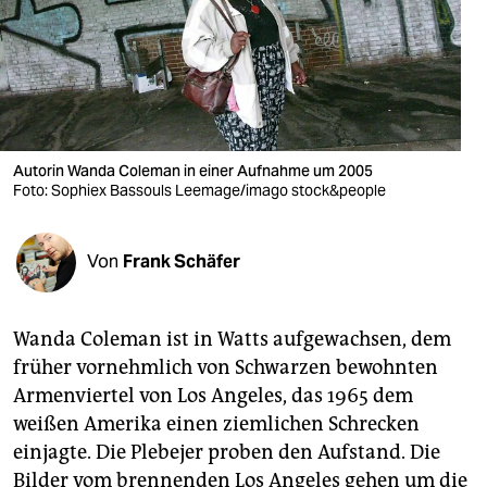
berlin
nord
wahrheit
verlag
Autorin Wanda Coleman in einer Aufnahme um 2005
Foto: Sophiex Bassouls Leemage/imago stock&people
verlag
veranstaltungen
Von
Frank Schäfer
shop
fragen & hilfe
Wanda Coleman ist in Watts aufgewachsen, dem
unterstützen
früher vornehmlich von Schwarzen bewohnten
Armenviertel von Los Angeles, das 1965 dem
abo
weißen Amerika einen ziemlichen Schrecken
genossenschaft
einjagte. Die Plebejer proben den Aufstand. Die
Bilder vom brennenden Los Angeles gehen um die