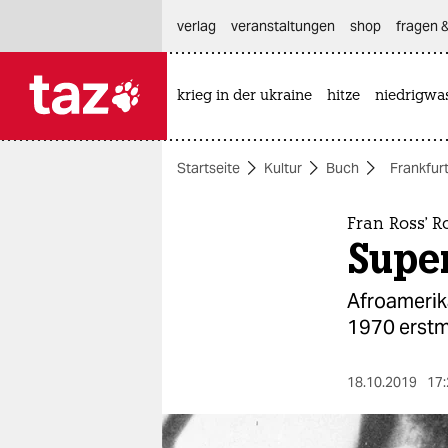
hautnavigation anspringen
hauptinhalt anspringen
footer anspringen
verlag
veranstaltungen
shop
fragen &
krieg in der ukraine
hitze
niedrigwa

taz zahl ich
taz zahl ich
Startseite
Kultur
Buch
Frankfur
themen
politik
Fran Ross' 
Supe
öko
Afroamerika
gesellschaft
1970 erstm
kultur
18.10.2019
17:
sport