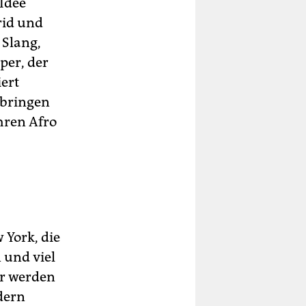
 Idee
rid und
 Slang,
per, der
ert
 bringen
hren Afro
 York, die
 und viel
er werden
dern