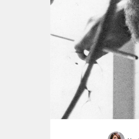
berlin
nord
wahrheit
verlag
verlag
veranstaltungen
shop
fragen & hilfe
unterstützen
abo
genossenschaft