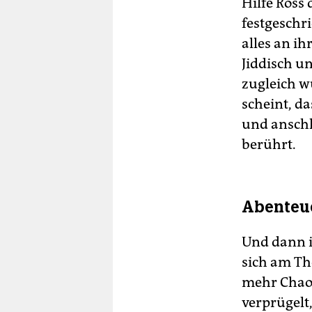
Hilfe Ross 
festgeschri
alles an i
Jiddisch u
zugleich w
scheint, d
und anschl
berührt.
Abenteue
Und dann i
sich am Th
mehr Chaos 
verprügelt