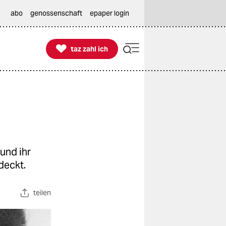
abo
genossenschaft
epaper login

taz zahl ich
taz zahl ich
und ihr
deckt.
teilen