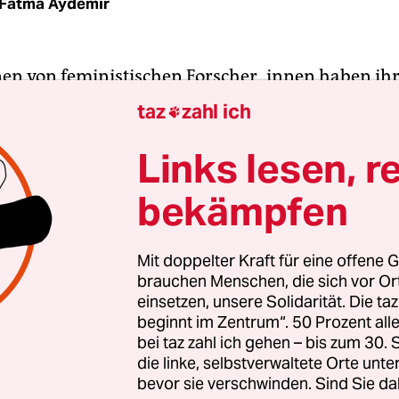
Fatma Aydemir
en von feministischen Forscher_innen haben ihr
bracht, vergessene feministische Autor_innen 
taz
zahl ich

anon, samt seiner Herrschaft von vornehmlich (
 Autoren, neu zu schreiben. Viele dieser wieder
Links lesen, r
n sind ein zweites Mal vergessen worden.
bekämpfen
ederum wurde tatsächlich zu einer internation
nschaft verholfen, wenn auch posthum. Die US-
Mit doppelter Kraft für eine offene G
brauchen Menschen, die sich vor O
n
oder die brasilianische Schriftstellerin Clarice L
einsetzen, unsere Solidarität. Die ta
n zu diesen erst jüngst neu aufgelegten, neu übe
beginnt im Zentrum“. 50 Prozent a
feierten Stimmen, die uns zwar aus der Vergang
bei taz zahl ich gehen – bis zum 30
aber eine Frische ausstrahlen, als sei ihre Zeit ebe
die linke, selbstverwaltete Orte unte
bevor sie verschwinden. Sind Sie da
.