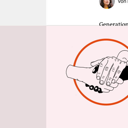
Von
epaper login
Generation
damit zuge
– um den K
männlichen
Autor_inne
Manchen wi
Leser_inne
Lucia Berli
etwa zähle
und neu ge
erreichen, 
gekommen