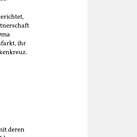
erichtet,
rtnerschaft
 Oma
farkt, ihr
akenkreuz.
mit deren