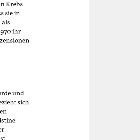
an Krebs
s sie in
 als
1970 ihr
ezensionen
urde und
zieht sich
ßen
istine
er
st.