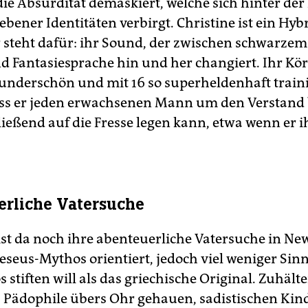
die Absurdität demaskiert, welche sich hinter der
ebener Identitäten verbirgt. Christine ist ein Hyb
hr steht dafür: ihr Sound, der zwischen schwarzem
nd Fantasiesprache hin und her changiert. Ihr Kör
underschön und mit 16 so superheldenhaft traini
ass er jeden erwachsenen Mann um den Verstand
ießend auf die Fresse legen kann, etwa wenn er i
rliche Vatersuche
st da noch ihre abenteuerliche Vatersuche in New
eseus-Mythos orientiert, jedoch viel weniger Sinn
stiften will als das griechische Original. Zuhält
, Pädophile übers Ohr gehauen, sadistischen Kin