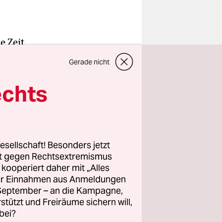
e Zeit
auszugraben
Gerade nicht
weißen)
entdeckten
echts
alen
Autorin
esellschaft! Besonders jetzt
rt gegen Rechtsextremismus
ispector
z kooperiert daher mit „Alles
rsetzten
ller Einnahmen aus Anmeldungen
enheit
. September – an die Kampagne,
n jetzt erst
rstützt und Freiräume sichern will,
bei?