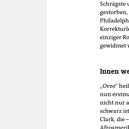
Schrägste u
gestorben, 
Philadelph
Korrekturl
einziger R
gewidmet 
Innen we
„Oreo“ hei
nun erstma
nicht nur 
schwarz is
Clark, die 
Afroamerik