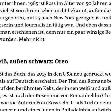
nter ihnen. 1985 ist Ross im Alter von 50 Jahren 
viel ist von ihrem Leben nicht bekannt, außer das
ia geboren, mit 25 nach New York gezogen ist und
eserin und Journalistin tätig war. Und eben dass 
oman erschienen ist, dem nur ein paar winzige R
wurden. Mehr nicht.
iß, außen schwarz: Oreo
ßt das Buch, das 2015 in den USA neu gedruckt w
ls auf Deutsch erscheint. Der Titel des Romans be
auf den berühmten Keks, der innen weiß und au
t, es ist auch der Kosename von Romanheldin Chr
– wie die Autorin Fran Ross selbst – als Tochter ein
anerin und eines Juden in Philadelphia aufwäch