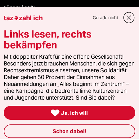
ePaper Login
taz
zahl ich
Gerade nicht

Downloads für Abonnierende
Links lesen, rechts
bekämpfen
© 2026 taz Verlags und Vertriebs GmbH
Mit doppelter Kraft für eine offene Gesellschaft!
Alle Rechte vorbehalten. Bei rechtlichen Fragen oder für Genehmigungen
wenden Sie sich bitte an
lizenzen@taz.de
Besonders jetzt brauchen Menschen, die sich gegen
Rechtsextremismus einsetzen, unsere Solidarität.
Daher gehen 50 Prozent der Einnahmen aus
Feedback
Redaktionsstatut
Kommune-Richtlinien
KI-
Neuanmeldungen an „Alles beginnt im Zentrum“ –
eine Kampagne, die bedrohte linke Kulturzentren
Leitlinie
Informant
Datenschutz
Impressum
AGB
und Jugendorte unterstützt. Sind Sie dabei?
Seitenwende
Einwilligungen widerrufen (Ads)

Ja, ich will
Schon dabei!