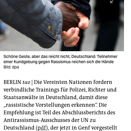
berlin
nord
wahrheit
verlag
verlag
Schöne Geste, aber das reicht nicht, Deutschland: Teilnehmer
einer Kundgebung gegen Rassismus reichen sich die Hände
veranstaltungen
Bild: dpa
shop
BERLIN
taz
| Die Vereinten Nationen fordern
fragen & hilfe
verbindliche Trainings für Polizei, Richter und
unterstützen
Staatsanwälte in Deutschland, damit diese
„rassistische Vorstellungen erkennen“. Die
abo
Empfehlung ist Teil des Abschlussberichts des
Antirassismus-Ausschusses der UN zu
genossenschaft
Deutschland (
pdf
), der jetzt in Genf vorgestellt