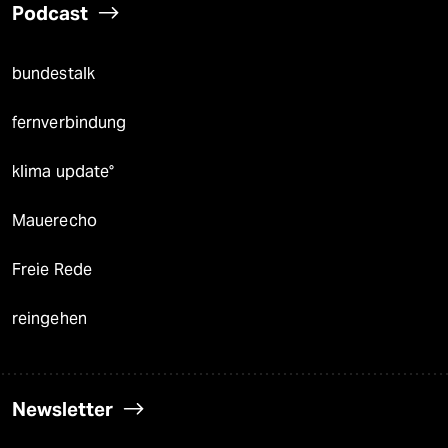
Podcast
bundestalk
fernverbindung
klima update°
Mauerecho
Freie Rede
reingehen
Newsletter