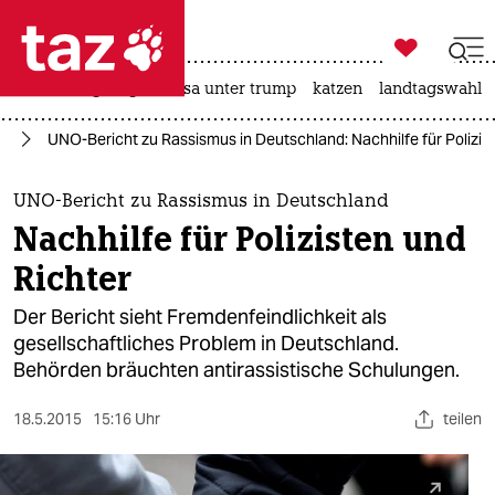

taz zahl ich
hitze
bergsteigen
usa unter trump
katzen
landtagswahl i

taz zahl ich
us
UNO-Bericht zu Rassismus in Deutschland: Nachhilfe für Polizis
taz zahl ich
themen
UNO-Bericht zu Rassismus in Deutschland
Nachhilfe für Polizisten und
politik
Richter
öko
Der Bericht sieht Fremdenfeindlichkeit als
gesellschaftliches Problem in Deutschland.
gesellschaft
Behörden bräuchten antirassistische Schulungen.
kultur
18.5.2015
15:16 Uhr
teilen
sport