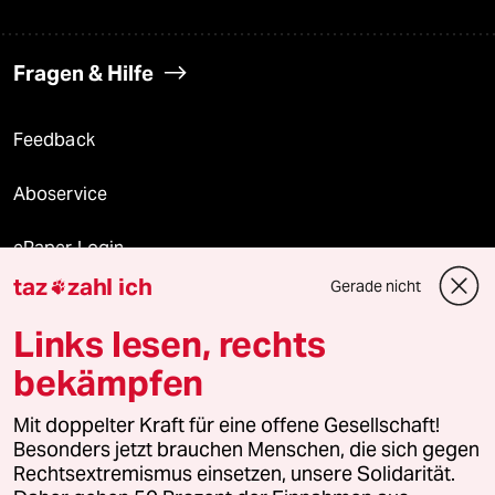
Fragen & Hilfe
Feedback
Aboservice
ePaper Login
taz
zahl ich
Gerade nicht

Downloads für Abonnierende
Links lesen, rechts
bekämpfen
© 2026 taz Verlags und Vertriebs GmbH
Alle Rechte vorbehalten. Bei rechtlichen Fragen oder für Genehmigungen
Mit doppelter Kraft für eine offene Gesellschaft!
wenden Sie sich bitte an
lizenzen@taz.de
Besonders jetzt brauchen Menschen, die sich gegen
Rechtsextremismus einsetzen, unsere Solidarität.