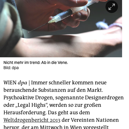
berlin
nord
wahrheit
verlag
verlag
veranstaltungen
Nicht mehr im trend: Ab in die Vene.
Bild: dpa
shop
WIEN
dpa
| Immer schneller kommen neue
fragen & hilfe
berauschende Substanzen auf den Markt.
unterstützen
Psychoaktive Drogen, sogenannte Designerdrogen
oder „Legal Highs“, werden so zur großen
abo
Herausforderung. Das geht aus dem
genossenschaft
Weltdrogenbericht 2013
der Vereinten Nationen
hervor, der am Mittwoch in Wien vorgestellt