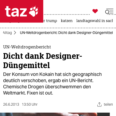

taz zahl ich
bergsteigen
usa unter trump
katzen
landtagswahl in sachs

taz zahl ich
Alltag
UN-Weltdrogenbericht: Dicht dank Designer-Düngemittel
taz zahl ich
themen
UN-Weltdrogenbericht
Dicht dank Designer-
politik
Düngemittel
öko
Der Konsum von Kokain hat sich geographisch
deutlich verschoben, ergab ein UN-Bericht.
gesellschaft
Chemische Drogen überschwemmen den
Weltmarkt. Fixen ist out.
kultur
sport
26.6.2013
13:50 Uhr
teilen