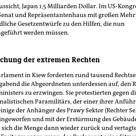
ussicht, Japan 1,5 Milliarden Dollar. Im US-Kongr
Senat und Repräsentantenhaus mit großen Mehrh
dliche Gesetzentwürfe zu den Hilfen, die nun
eführt werden müssen.
chung der extremen Rechten
rlament in Kiew forderten rund tausend Recht
abend die Abgeordneten unterdessen auf, den R
inisters zu erzwingen. Sie protestierten gegen d
nalistischen Paramilitärs, der einer ihrer Anführ
nige der Anhänger des Prawy Sektor (Rechter Se
ingeworfen und mit der Erstürmung des Gebäud
g sich die Menge dann wieder zurück und vertagt