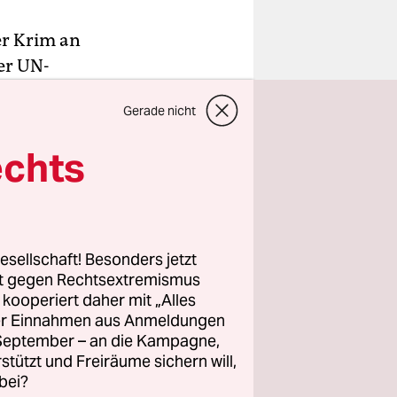
er Krim an
er UN-
 in der
Gerade nicht
rium am
echts
nischen
s Gremium
esellschaft! Besonders jetzt
rim über
rt gegen Rechtsextremismus
rd. Für den
z kooperiert daher mit „Alles
ller Einnahmen aus Anmeldungen
ter von 58
. September – an die Kampagne,
rstützt und Freiräume sichern will,
bei?