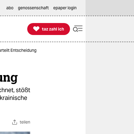
abo
genossenschaft
epaper login

taz zahl ich
taz zahl ich
rteilt Entscheidung
ung
chnet, stößt
krainische
teilen