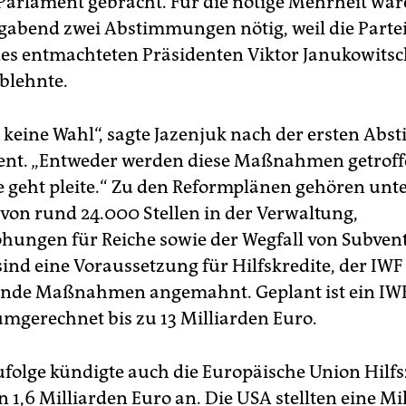
Parlament gebracht. Für die nötige Mehrheit wa
abend zwei Abstimmungen nötig, weil die Partei
es entmachteten Präsidenten Viktor Janukowitsch
blehnte.
 keine Wahl“, sagte Jazenjuk nach der ersten Ab
nt. „Entweder werden diese Maßnahmen getroff
e geht pleite.“ Zu den Reformplänen gehören un
von rund 24.000 Stellen in der Verwaltung,
hungen für Reiche sowie der Wegfall von Subvent
ind eine Voraussetzung für Hilfskredite, der IWF
nde Maßnahmen angemahnt. Geplant ist ein IWF
mgerechnet bis zu 13 Milliarden Euro.
ufolge kündigte auch die Europäische Union Hil
 1,6 Milliarden Euro an. Die USA stellten eine Mi