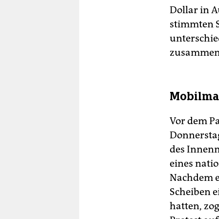
Dollar in A
stimmten 
unterschie
zusammeng
Mobilma
Vor dem Pa
Donnerstag
des Innenm
eines natio
Nachdem ei
Scheiben e
hatten, zo