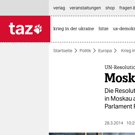
hautnavigation anspringen
hauptinhalt anspringen
footer anspringen
verlag
veranstaltungen
shop
fragen &
krieg in der ukraine
hitze
us-demokr

taz zahl ich
taz zahl ich
Startseite
Politik
Europa
Krieg i
themen
politik
UN-Resoluti
Mosk
öko
Die Resolut
gesellschaft
in Moskau 
Parlament 
kultur
sport
28.3.2014
10:2