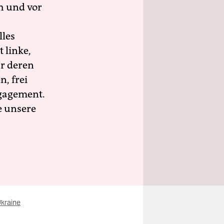
h und vor
lles
 linke,
ür deren
n, frei
ngagement.
e unsere
Ukraine