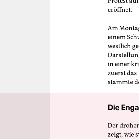
Protest au
eröffnet.
Am Montag 
einem Schu
westlich g
Darstellun
in einer k
zuerst das 
stammte de
Die Enga
Der drohe
zeigt, wie