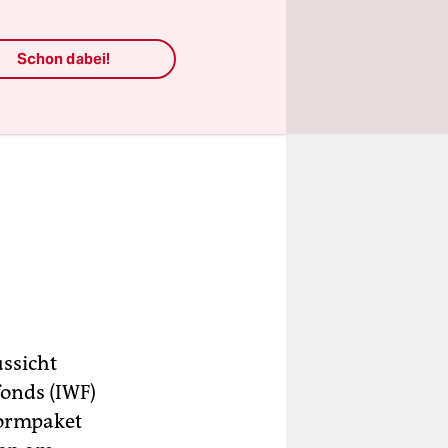
Schon dabei!
ussicht
fonds (IWF)
formpaket