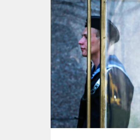
berlin
nord
wahrheit
verlag
verlag
veranstaltungen
shop
fragen & hilfe
unterstützen
abo
genossenschaft