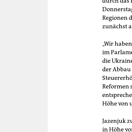
durch das 
Donnerstag
Regionen d
zunächst a
„Wir haben
im Parlame
die Ukrain
der Abbau 
Steuererhö
Reformen s
entspreche
Höhe von u
Jazenjuk z
in Höhe von