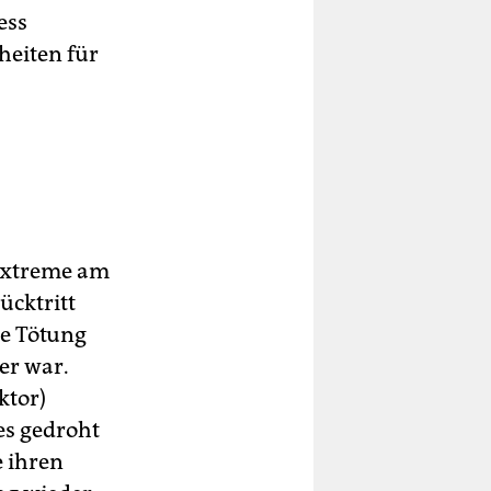
ess
eiten für
sextreme am
ücktritt
ie Tötung
er war.
ktor)
es gedroht
e ihren