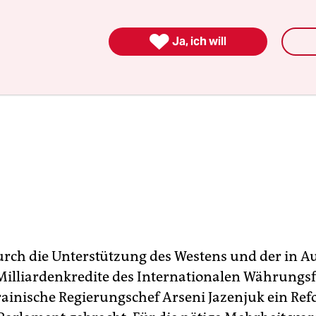

Ja, ich will
urch die Unterstützung des Westens und der in A
 Milliardenkredite des Internationalen Währungs
rainische Regierungschef Arseni Jazenjuk ein Re