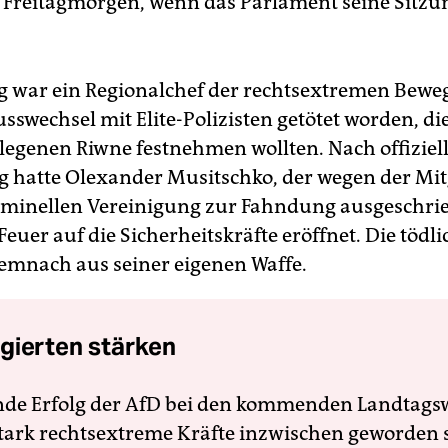
f Freitagmorgen, wenn das Parlament seine Sitzu
war ein Regionalchef der rechtsextremen Bewe
sswechsel mit Elite-Polizisten getötet worden, di
elegenen Riwne festnehmen wollten. Nach offiziel
g hatte Olexander Musitschko, der wegen der Mit
riminellen Vereinigung zur Fahndung ausgeschri
Feuer auf die Sicherheitskräfte eröffnet. Die tödl
mnach aus seiner eigenen Waffe.
gierten stärken
nde Erfolg der AfD bei den kommenden Landtags
 stark rechtsextreme Kräfte inzwischen geworden 