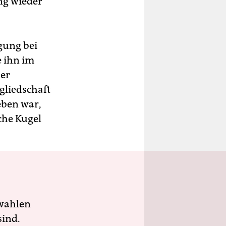
ng wieder
gung bei
e ihn im
ler
gliedschaft
eben war,
iche Kugel
wahlen
sind.