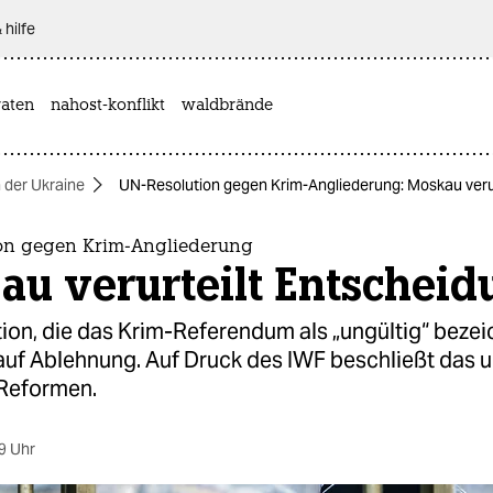
 hilfe
aten
nahost-konflikt
waldbrände
n der Ukraine
UN-Resolution gegen Krim-Angliederung: Moskau veru
on gegen Krim-Angliederung
au verurteilt Entscheid
ion, die das Krim-Referendum als „ungültig“ bezei
auf Ablehnung. Auf Druck des IWF beschließt das u
Reformen.
9 Uhr