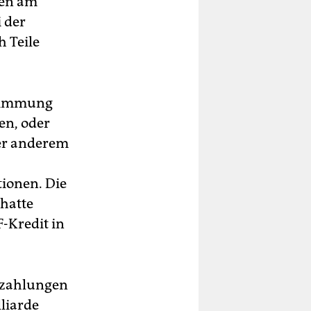
ren am
 der
 Teile
stimmung
en, oder
ter anderem
ionen. Die
 hatte
-Kredit in
fszahlungen
lliarde