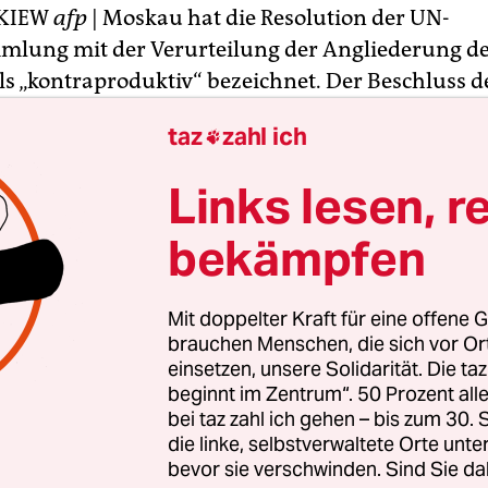
KIEW
afp
| Moskau hat die Resolution der UN-
mlung mit der Verurteilung der Angliederung d
ls „kontraproduktiv“ bezeichnet. Der Beschluss d
mlung werde „die Beilegung der politischen Krise
taz
zahl ich

schweren“, erklärte das russische Außenministe
e nicht bindende Resolution sei eine „parteiische
Links lesen, r
tion“ der Vorgänge in der Ukraine.
bekämpfen
lversammlung hatte die Angliederung der ukrai
Krim an Russland am Donnerstag verurteilt. Da
Mit doppelter Kraft für eine offene G
Resolution an, in der das Referendum auf der K
brauchen Menschen, die sich vor O
örigkeit zu Russland als „ungültig“ bezeichnet wi
einsetzen, unsere Solidarität. Die ta
beginnt im Zentrum“. 50 Prozent a
en 100 Staaten, elf votierten dagegen. Die Vertre
bei taz zahl ich gehen – bis zum 30
thielten sich.
die linke, selbstverwaltete Orte unte
bevor sie verschwinden. Sind Sie da