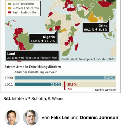
berlin
nord
wahrheit
verlag
verlag
veranstaltungen
shop
fragen & hilfe
unterstützen
Bild: Infotext/P. Sobotta, S. Weber
abo
Von
Felix Lee
und
Dominic Johnson
genossenschaft