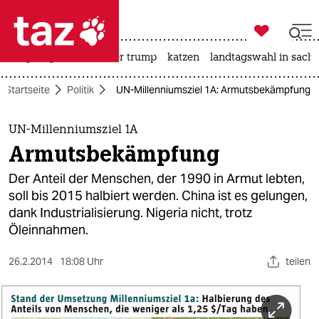

taz zahl ich
bergsteigen
usa unter trump
katzen
landtagswahl in sachs

taz zahl ich
Startseite
Politik
UN-Millenniumsziel 1A: Armutsbekämpfung
taz zahl ich
themen
UN-Millenniumsziel 1A
Armutsbekämpfung
politik
Der Anteil der Menschen, der 1990 in Armut lebten,
öko
soll bis 2015 halbiert werden. China ist es gelungen,
dank Industrialisierung. Nigeria nicht, trotz
gesellschaft
Öleinnahmen.
kultur
26.2.2014
18:08 Uhr
teilen
sport