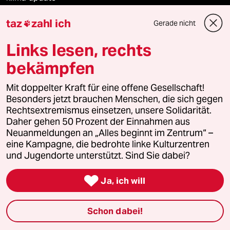
taz
zahl ich
Mauerecho
Gerade nicht

Links lesen, rechts
Freie Rede
bekämpfen
reingehen
Mit doppelter Kraft für eine offene Gesellschaft!
Besonders jetzt brauchen Menschen, die sich gegen
Rechtsextremismus einsetzen, unsere Solidarität.
Newsletter
Daher gehen 50 Prozent der Einnahmen aus
Neuanmeldungen an „Alles beginnt im Zentrum“ –
eine Kampagne, die bedrohte linke Kulturzentren
team zukunft
und Jugendorte unterstützt. Sind Sie dabei?
taz frisch

Ja, ich will
taz zahl ich
Schon dabei!
taz lab Infobrief