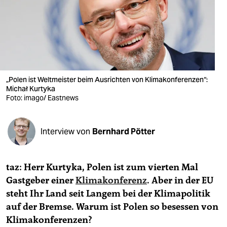
berlin
nord
wahrheit
verlag
„Polen ist Weltmeister beim Ausrichten von Klimakonferenzen“:
verlag
Michał Kurtyka
Foto: imago/ Eastnews
veranstaltungen
shop
Interview von
Bernhard Pötter
fragen & hilfe
taz: Herr Kurtyka, Polen ist zum vierten Mal
unterstützen
Gastgeber einer
Klimakonferenz
. Aber in der EU
abo
steht Ihr Land seit Langem bei der Klimapolitik
auf der Bremse. Warum ist Polen so besessen von
genossenschaft
Klimakonferenzen?