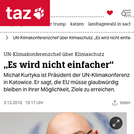

taz zahl ich
bergsteigen
usa unter trump
katzen
landtagswahl in sachs

taz zahl ich
nz
UN-Klimakonferenzchef über Klimaschutz: „Es wird nicht einfac
taz zahl ich
themen
UN-Klimakonferenzchef über Klimaschutz
„Es wird nicht einfacher“
politik
Michał Kurtyka ist Präsident der UN-Klimakonferenz
öko
in Katowice. Er sagt, die EU müsse glaubwürdig
bleiben in ihrer Möglichkeit, Ziele zu erreichen.
gesellschaft
3.12.2018
19:17 Uhr
teilen
kultur
sport