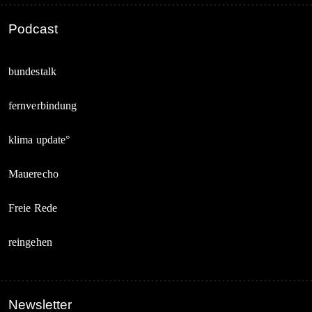
Podcast
bundestalk
fernverbindung
klima update°
Mauerecho
Freie Rede
reingehen
Newsletter