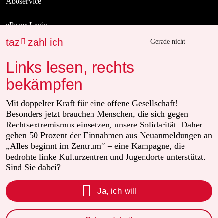
Aboservice
ePaper Login
taz
zahl ich

Gerade nicht
Downloads für Abonnierende
Links lesen, rechts
bekämpfen
© 2026 taz Verlags und Vertriebs GmbH
Mit doppelter Kraft für eine offene Gesellschaft!
Alle Rechte vorbehalten. Bei rechtlichen Fragen oder für Genehmigungen
wenden Sie sich bitte an
lizenzen@taz.de
Besonders jetzt brauchen Menschen, die sich gegen
Rechtsextremismus einsetzen, unsere Solidarität. Daher
gehen 50 Prozent der Einnahmen aus Neuanmeldungen an
Feedback
Redaktionsstatut
Kommune-Richtlinien
KI-Leitlinie
„Alles beginnt im Zentrum“ – eine Kampagne, die
bedrohte linke Kulturzentren und Jugendorte unterstützt.
Informant
Datenschutz
Impressum
AGB
Seitenwende
Sind Sie dabei?

Einwilligungen widerrufen (Ads)
Ja, ich will