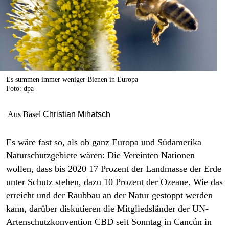
berlin
nord
wahrheit
verlag
Es summen immer weniger Bienen in Europa
Foto: dpa
verlag
veranstaltungen
Aus Basel
Christian Mihatsch
shop
Es wäre fast so, als ob ganz Europa und Südamerika
fragen & hilfe
Naturschutzgebiete wären: Die Vereinten Nationen
wollen, dass bis 2020 17 Prozent der Landmasse der Erde
unterstützen
unter Schutz stehen, dazu 10 Prozent der Ozeane. Wie das
abo
erreicht und der Raubbau an der Natur gestoppt werden
kann, darüber diskutieren die Mitgliedsländer der UN-
genossenschaft
Artenschutzkonvention CBD seit Sonntag in Cancún in