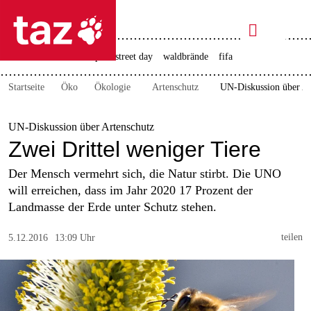

taz zahl ich
rente
ceuta
christopher street day
waldbrände
fifa

taz zahl ich
Startseite
Öko
Ökologie
Artenschutz
UN-Diskussion über Ar
taz zahl ich
themen
UN-Diskussion über Artenschutz
Zwei Drittel weniger Tiere
politik
Der Mensch vermehrt sich, die Natur stirbt. Die UNO
öko
will erreichen, dass im Jahr 2020 17 Prozent der
Landmasse der Erde unter Schutz stehen.
gesellschaft
teilen
5.12.2016
13:09 Uhr
kultur
sport