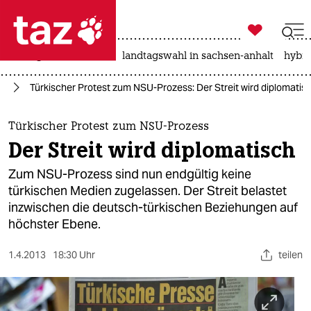

taz zahl ich
niedrigwasser
rente
landtagswahl in sachsen-anhalt
hybri

taz zahl ich
or
Türkischer Protest zum NSU-Prozess: Der Streit wird diplomatis
taz zahl ich
themen
Türkischer Protest zum NSU-Prozess
Der Streit wird diplomatisch
politik
Zum NSU-Prozess sind nun endgültig keine
öko
türkischen Medien zugelassen. Der Streit belastet
inzwischen die deutsch-türkischen Beziehungen auf
gesellschaft
höchster Ebene.
kultur
1.4.2013
18:30 Uhr
teilen
sport