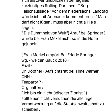
sich als zwar unübliches aber legales
kurzfristiges Rolling-Darlehen . " Sog.
Falschaussage " vor dem niedersächs. Landtag
würde ich mit Adenauer kommentieren : " Man
darf nicht lügen , muss aber nicht a l l e s
sagen.
" Die Dummheit von Wulff( Anruf bei Springer )
wurde bei Frau Mekel nicht so in die Höhe
gejubelt
:
( Frau Merkel empört Bei Friede Springer
wg. - we can Gauck 2010 )...
Fazit :
Dr. Döpfner ( Aufsichtsrat bei Time Warner ,
CNN -
Teaparty ? -
Orginalton :
" Ich bin ein nichtjüdischer Zionist " )
sollte nun nicht versuchen die alleinige
Verantwortung auf die Staatsanwaltschaft zu
schieben .