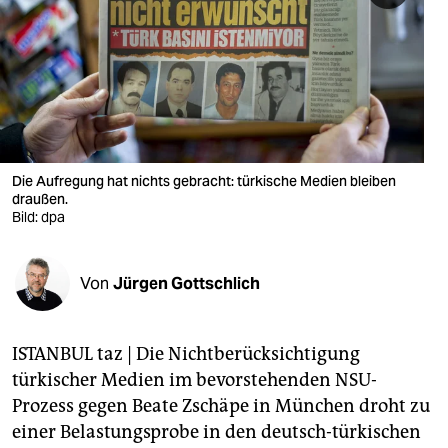
berlin
nord
wahrheit
verlag
verlag
Die Aufregung hat nichts gebracht: türkische Medien bleiben
draußen.
veranstaltungen
Bild: dpa
shop
Von
Jürgen Gottschlich
fragen & hilfe
unterstützen
ISTANBUL taz | Die Nichtberücksichtigung
abo
türkischer Medien im bevorstehenden NSU-
Prozess gegen Beate Zschäpe in München droht zu
genossenschaft
einer Belastungsprobe in den deutsch-türkischen