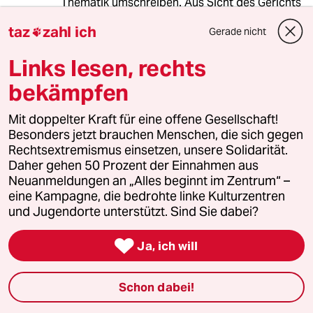
Thematik umschreiben. Aus Sicht des Gerichts
will man möglichst alle Gründe für ein
taz
zahl ich
Gerade nicht

mögliches Revisionsverfahren ausschalten und
dazu gehört auch, dass das Gericht bei seiner
Links lesen, rechts
Entscheidung bleibt, türkischen
Medienvertreter und türkischen
bekämpfen
Regierungsangehörigen keine Sonderrechte zu
gewähren. Sollte das Gericht im Nachhinein
Mit doppelter Kraft für eine offene Gesellschaft!
etwas am Akkreditierungsverfahren ändern,
Besonders jetzt brauchen Menschen, die sich gegen
wäre es eventuell ein Grund gegen eine
Rechtsextremismus einsetzen, unsere Solidarität.
mögliche Verurteilung in Revision zu gehen.
Daher gehen 50 Prozent der Einnahmen aus
Neuanmeldungen an „Alles beginnt im Zentrum“ –
Es ist nachvollziehbar, dass türkische Medien
eine Kampagne, die bedrohte linke Kulturzentren
und auch Regierungsvertreter enttäuscht sind,
und Jugendorte unterstützt. Sind Sie dabei?
aber es ist falsch sich an die deutsche
Regierung zu wenden. Exekutive und

Ja, ich will
Judikative sind getrennt, sodass die deutsche
Regierung keinen Einfluss auf die Entscheidung
des Gerichts hat. Das muss in Richtung
Schon dabei!
türkischen Forderungen stärker betont
werden.