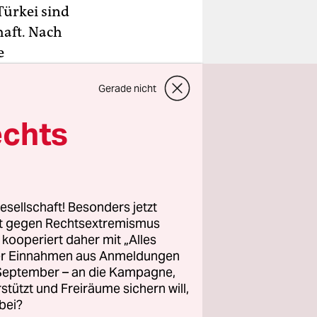
Türkei sind
aft. Nach
e
rs NTV vom
Gerade nicht
dem
ittelt
echts
 Predigers
h und geht
esellschaft! Besonders jetzt
rt gegen Rechtsextremismus
z kooperiert daher mit „Alles
ller Einnahmen aus Anmeldungen
. September – an die Kampagne,
rstützt und Freiräume sichern will,
bei?