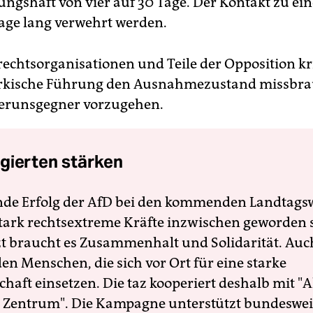
ngshaft von vier auf 30 Tage. Der Kontakt zu e
Tage lang verwehrt werden.
chtsorganisationen und Teile der Opposition kri
türkische Führung den Ausnahmezustand missbr
ierunsgegner vorzugehen.
gierten stärken
nde Erfolg der AfD bei den kommenden Landtags
 stark rechtsextreme Kräfte inzwischen geworden 
zt braucht es Zusammenhalt und Solidarität. Auc
en Menschen, die sich vor Ort für eine starke
schaft einsetzen. Die taz kooperiert deshalb mit "A
 Zentrum". Die Kampagne unterstützt bundesweit