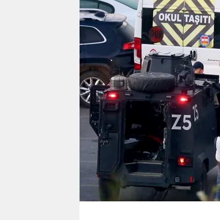
berlin
nord
wahrheit
verlag
verlag
veranstaltungen
shop
fragen & hilfe
unterstützen
abo
genossenschaft