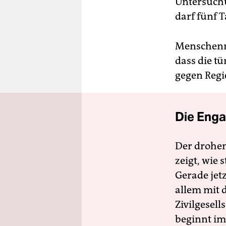
Untersuchu
darf fünf 
Menschenre
dass die 
gegen Reg
Die Enga
Der drohe
zeigt, wie
Gerade jet
allem mit d
Zivilgesell
beginnt im