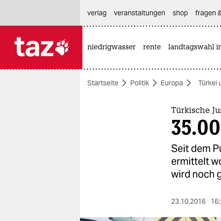
hautnavigation anspringen
hauptinhalt anspringen
footer anspringen
verlag
veranstaltungen
shop
fragen &
niedrigwasser
rente
landtagswahl i

taz zahl ich
taz zahl ich
Startseite
Politik
Europa
Türkei 
themen
politik
Türkische Ju
35.00
öko
Seit dem P
gesellschaft
ermittelt w
wird noch 
kultur
sport
23.10.2016
16: