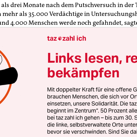
 als drei Monate nach dem Putschversuch in der 
 mehr als 35.000 Verdächtige in Untersuchungsh
und 4.000 Menschen werde noch gefahndet, sagt
ster Bekir Bozdag nach einem Bericht des Sende
taz
zahl ich

 der westtürkischen Stadt Afyonkarahisar. Seit 
uch von Mitte Juli sei gegen 82.000 Menschen erm
Links lesen, r
bekämpfen
ung macht die Bewegung des in den USA lebenden
Gülen für den gescheiterten Putsch verantwortlic
Mit doppelter Kraft für eine offene G
gen mutmaßliche Anhänger vor.
brauchen Menschen, die sich vor O
einsetzen, unsere Solidarität. Die ta
beginnt im Zentrum“. 50 Prozent a
bei taz zahl ich gehen – bis zum 30
die linke, selbstverwaltete Orte unte
bevor sie verschwinden. Sind Sie da