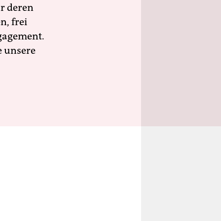
ür deren
n, frei
ngagement.
e unsere