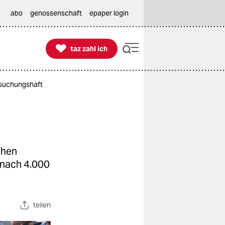
abo
genossenschaft
epaper login

taz zahl ich
taz zahl ich
ersuchungshaft
chen
 nach 4.000
teilen