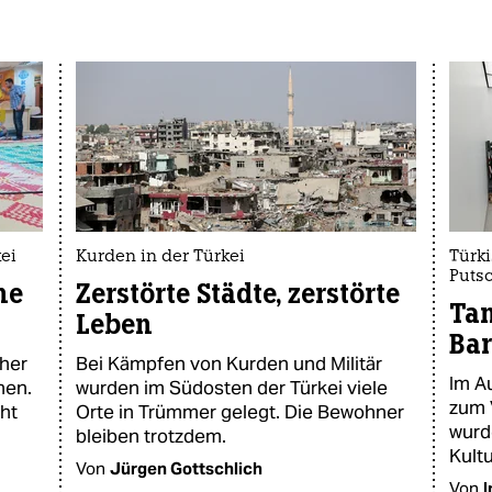
ei
Kurden in der Türkei
Türk
Puts
he
Zerstörte Städte, zerstörte
Tan
Leben
Bar
her
Bei Kämpfen von Kurden und Militär
Im A
nen.
wurden im Südosten der Türkei viele
zum V
ht
Orte in Trümmer gelegt. Die Bewohner
wurd
bleiben trotzdem.
Kultu
Von
Jürgen Gottschlich
Von
I