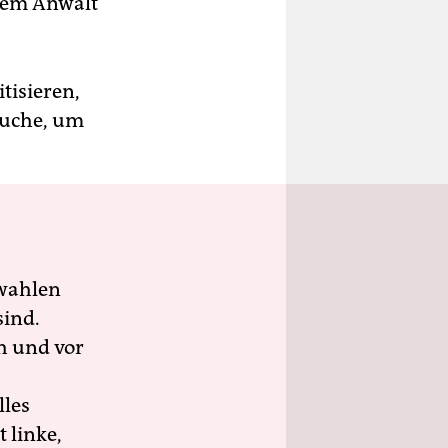
inem Anwalt
tisieren,
auche, um
wahlen
sind.
h und vor
lles
 linke,