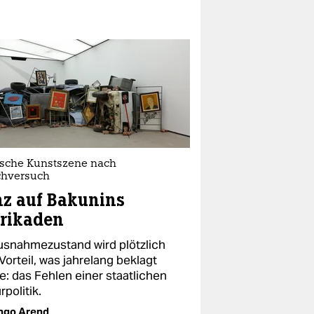
ische Kunstszene nach
chversuch
z auf Bakunins
rikaden
usnahmezustand wird plötzlich
orteil, was jahrelang beklagt
e: das Fehlen einer staatlichen
rpolitik.
ngo Arend