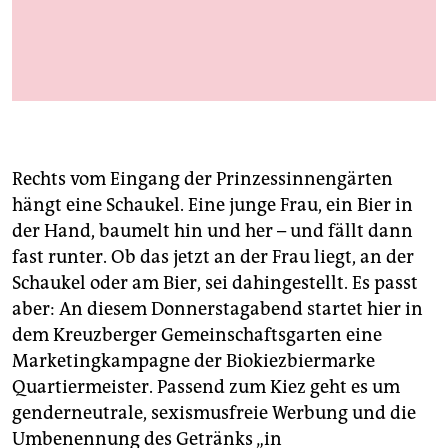
berlin
nord
So sieht’s aus, das Bier mit „*“
wahrheit
Foto: promo
verlag
verlag
Rechts vom Eingang der Prinzessinnengärten
hängt eine Schaukel. Eine junge Frau, ein Bier in
veranstaltungen
der Hand, baumelt hin und her – und fällt dann
shop
fast runter. Ob das jetzt an der Frau liegt, an der
Schaukel oder am Bier, sei dahingestellt. Es passt
fragen & hilfe
aber: An diesem Donnerstagabend startet hier in
unterstützen
dem Kreuzberger Gemeinschaftsgarten eine
Marketingkampagne der Biokiezbiermarke
abo
Quartiermeister. Passend zum Kiez geht es um
genderneutrale, sexismusfreie Werbung und die
genossenschaft
Umbenennung des Getränks „in