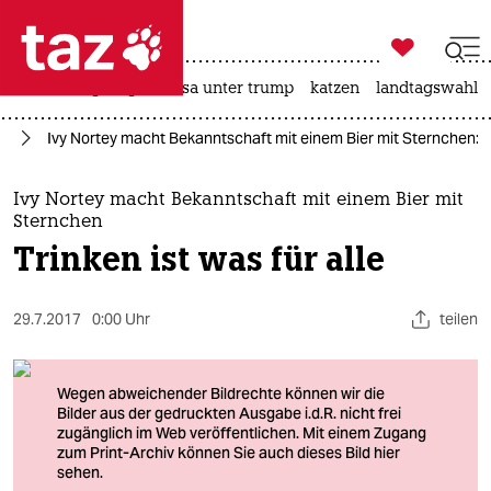

taz zahl ich
hitze
bergsteigen
usa unter trump
katzen
landtagswahl i

taz zahl ich
el
Ivy Nortey macht Bekanntschaft mit einem Bier mit Sternchen: Tri
taz zahl ich
themen
Ivy Nortey macht Bekanntschaft mit einem Bier mit
Sternchen
politik
Trinken ist was für alle
öko
29.7.2017
0:00 Uhr
teilen
gesellschaft
kultur
sport