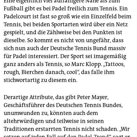
Eine eigentlich viel auffälligere Nähe als zum
Fußball gibt es bei Padel freilich zum Tennis. Ein
Padelcourt ist fast so groß wie ein Einzelfeld beim
Tennis, bei beiden Sportarten wird über ein Netz
gespielt, und die Zählweise bei den Punkten ist
dieselbe. So kommt es nicht von ungefähr, dass
sich nun auch der Deutsche Tennis Bund massiv
für Padel interessiert. Der Sport sei imagemäßig
ganz anders als Tennis, so Marc Klopp. „Tattoos,
rough, Bierchen danach, cool“, das falle ihm
stichwortartig zu diesem ein.
Derartige Attribute, das gibt Peter Mayer,
Geschäftsführer des Deutschen Tennis Bundes,
unumwunden zu, könnten auch dem
altehrwürdigen und teilweise in seinen
Traditionen erstarrten Tennis nicht schaden. „Wir
setzen auf jeden Fall auf
den Padel-Trend
“, sagt er,