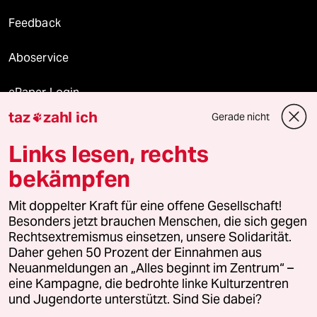
Feedback
Aboservice
ePaper Login
taz
zahl ich
Gerade nicht

Downloads für Abonnierende
Links lesen, rechts
bekämpfen
© 2026 taz Verlags und Vertriebs GmbH
Mit doppelter Kraft für eine offene Gesellschaft!
Alle Rechte vorbehalten. Bei rechtlichen Fragen oder für Genehmigungen
wenden Sie sich bitte an
lizenzen@taz.de
Besonders jetzt brauchen Menschen, die sich gegen
Rechtsextremismus einsetzen, unsere Solidarität.
Daher gehen 50 Prozent der Einnahmen aus
Feedback
Redaktionsstatut
Kommune-Richtlinien
KI-
Neuanmeldungen an „Alles beginnt im Zentrum“ –
eine Kampagne, die bedrohte linke Kulturzentren
Leitlinie
Informant
Datenschutz
Impressum
AGB
und Jugendorte unterstützt. Sind Sie dabei?