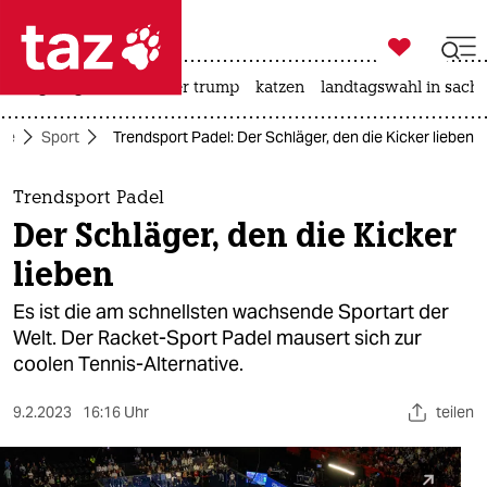

taz zahl ich
bergsteigen
usa unter trump
katzen
landtagswahl in sachs

taz zahl ich
ite
Sport
Trendsport Padel: Der Schläger, den die Kicker lieben
taz zahl ich
themen
Trendsport Padel
Der Schläger, den die Kicker
politik
lieben
öko
Es ist die am schnellsten wachsende Sportart der
Welt. Der Racket-Sport Padel mausert sich zur
gesellschaft
coolen Tennis-Alternative.
kultur
9.2.2023
16:16 Uhr
teilen
sport