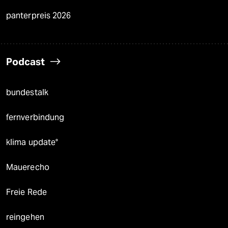
panterpreis 2026
Podcast
bundestalk
fernverbindung
klima update°
Mauerecho
Freie Rede
reingehen