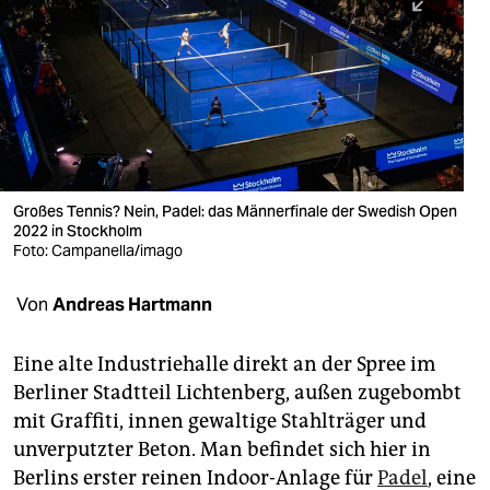
berlin
nord
wahrheit
verlag
verlag
Großes Tennis? Nein, Padel: das Männerfinale der Swedish Open
2022 in Stockholm
veranstaltungen
Foto: Campanella/imago
shop
Von
Andreas Hartmann
fragen & hilfe
unterstützen
Eine alte Industriehalle direkt an der Spree im
Berliner Stadtteil Lichtenberg, außen zugebombt
abo
mit Graffiti, innen gewaltige Stahlträger und
unverputzter Beton. Man befindet sich hier in
genossenschaft
Berlins erster reinen Indoor-Anlage für
Padel
, eine