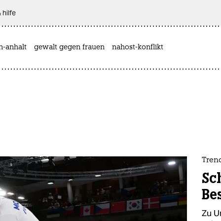
 hilfe
n-anhalt
gewalt gegen frauen
nahost-konflikt
Tren
Sch
Be
Zu U