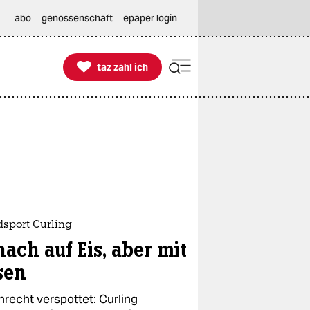
abo
genossenschaft
epaper login

taz zahl ich
taz zahl ich
dsport Curling
ach auf Eis, aber mit
sen
nrecht verspottet: Curling