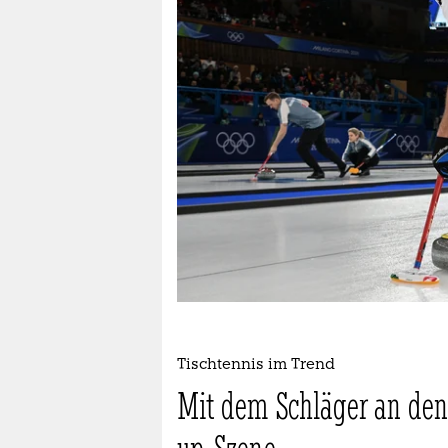
berlin
nord
wahrheit
verlag
verlag
veranstaltungen
shop
fragen & hilfe
unterstützen
Tischtennis im Trend
abo
Mit dem Schläger an den 
genossenschaft