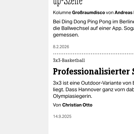
up-Szene
epaper login
Kolumne
Großraumdisco
von
Andreas
Bei Ding Dong Ping Pong im Berline
die Ballwechsel auf einer App. Sog
gemessen.
8.2.2026
3x3-Basketball
Professionalisierter
3x3 ist eine Outdoor-Variante von
liegt. Dass Hannover ganz vorn dabe
Olympiasiegerin.
Von
Christian Otto
14.9.2025