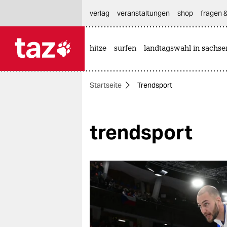
hautnavigation anspringen
hauptinhalt anspringen
footer anspringen
verlag
veranstaltungen
shop
fragen &
hitze
surfen
landtagswahl in sachse

taz zahl ich
taz zahl ich
Startseite
Trendsport
themen
politik
trendsport
öko
gesellschaft
kultur
sport