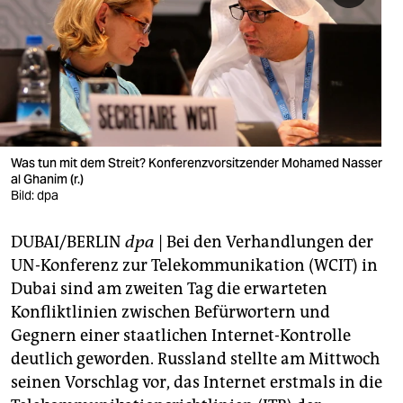
berlin
nord
wahrheit
verlag
verlag
Was tun mit dem Streit? Konferenzvorsitzender Mohamed Nasser
al Ghanim (r.)
veranstaltungen
Bild: dpa
shop
DUBAI/BERLIN
dpa
| Bei den Verhandlungen der
fragen & hilfe
UN-Konferenz zur Telekommunikation (WCIT) in
Dubai sind am zweiten Tag die erwarteten
unterstützen
Konfliktlinien zwischen Befürwortern und
Gegnern einer staatlichen Internet-Kontrolle
abo
deutlich geworden. Russland stellte am Mittwoch
genossenschaft
seinen Vorschlag vor, das Internet erstmals in die