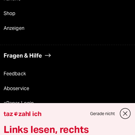
Shop
Anzeigen
Fragen & Hilfe
Feedback
Aboservice
ePaper Login
taz
zahl ich
Gerade nicht

Downloads für Abonnierende
Links lesen, rechts