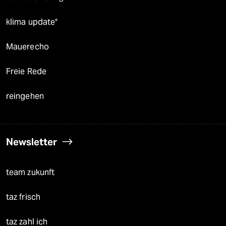
klima update°
Mauerecho
Freie Rede
reingehen
Newsletter
team zukunft
taz frisch
taz zahl ich