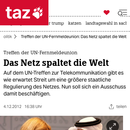

taz zahl ich
bergsteigen
usa unter trump
katzen
landtagswahl in sachs

taz zahl ich
politik
Treffen der UN-Fernmeldeunion: Das Netz spaltet die Welt
taz zahl ich
themen
Treffen der UN-Fernmeldeunion
Das Netz spaltet die Welt
politik
Auf dem UN-Treffen zur Telekommunikation gibt es
öko
wie erwartet Streit um eine größere staatliche
Regulierung des Netzes. Nun soll sich ein Ausschuss
gesellschaft
damit beschäftigen.
kultur
4.12.2012
16:38 Uhr
teilen
sport