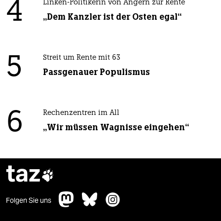
4
Linken-Politikerin von Angern zur Rente
„Dem Kanzler ist der Osten egal“
5
Streit um Rente mit 63
Passgenauer Populismus
6
Rechenzentren im All
„Wir müssen Wagnisse eingehen“
taz

Folgen Sie uns