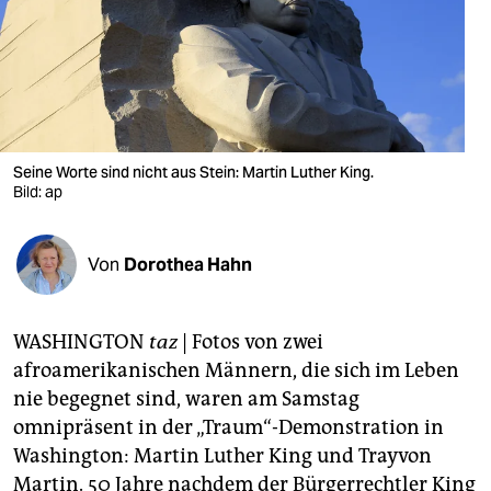
berlin
nord
wahrheit
verlag
Seine Worte sind nicht aus Stein: Martin Luther King.
verlag
Bild: ap
veranstaltungen
Von
Dorothea Hahn
shop
fragen & hilfe
WASHINGTON
taz
| Fotos von zwei
unterstützen
afroamerikanischen Männern, die sich im Leben
nie begegnet sind, waren am Samstag
abo
omnipräsent in der „Traum“-Demonstration in
genossenschaft
Washington: Martin Luther King und Trayvon
Martin. 50 Jahre nachdem der Bürgerrechtler King