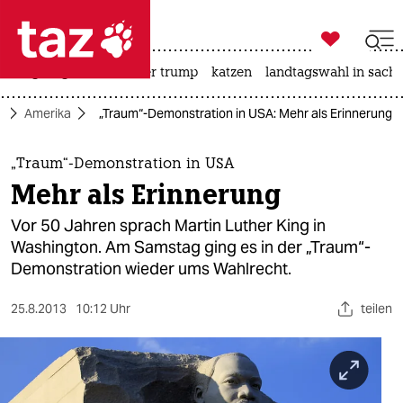

taz zahl ich
bergsteigen
usa unter trump
katzen
landtagswahl in sachs

taz zahl ich
k
Amerika
„Traum“-Demonstration in USA: Mehr als Erinnerung
taz zahl ich
themen
„Traum“-Demonstration in USA
Mehr als Erinnerung
politik
Vor 50 Jahren sprach Martin Luther King in
öko
Washington. Am Samstag ging es in der „Traum“-
Demonstration wieder ums Wahlrecht.
gesellschaft
25.8.2013
10:12 Uhr
teilen
kultur
sport