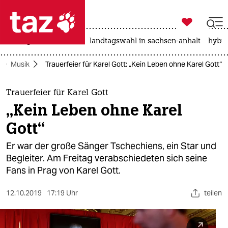

taz zahl ich
niedrigwasser
rente
landtagswahl in sachsen-anhalt
hybri

taz zahl ich
Musik
Trauerfeier für Karel Gott: „Kein Leben ohne Karel Gott“
taz zahl ich
themen
Trauerfeier für Karel Gott
„Kein Leben ohne Karel
politik
Gott“
öko
Er war der große Sänger Tschechiens, ein Star und
Begleiter. Am Freitag verabschiedeten sich seine
gesellschaft
Fans in Prag von Karel Gott.
kultur
12.10.2019
17:19 Uhr
teilen
sport