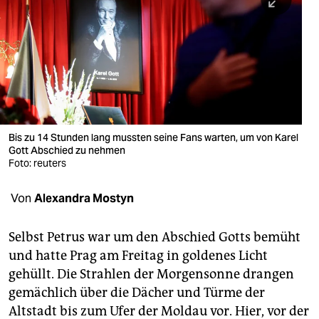
berlin
nord
wahrheit
verlag
verlag
Bis zu 14 Stunden lang mussten seine Fans warten, um von Karel
Gott Abschied zu nehmen
veranstaltungen
Foto: reuters
shop
Von
Alexandra Mostyn
fragen & hilfe
unterstützen
Selbst Petrus war um den Abschied Gotts bemüht
und hatte Prag am Freitag in goldenes Licht
abo
gehüllt. Die Strahlen der Morgensonne drangen
gemächlich über die Dächer und Türme der
genossenschaft
Altstadt bis zum Ufer der Moldau vor. Hier, vor der