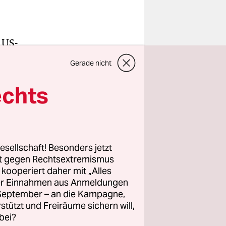
 US-
ge vor
Gerade nicht
üssel und
echts
äsident
keine
tet die
esellschaft! Besonders jetzt
rt gegen Rechtsextremismus
 USA kam
z kooperiert daher mit „Alles
für die EU
ller Einnahmen aus Anmeldungen
m zu
. September – an die Kampagne,
rstützt und Freiräume sichern will,
bei?