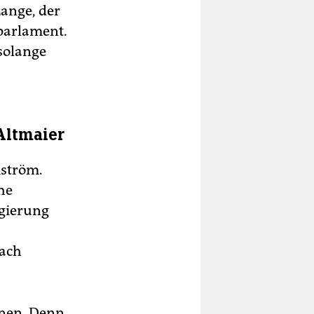
Lange, der
parlament.
solange
Altmaier
mström.
he
egierung
nach
ionen. Denn