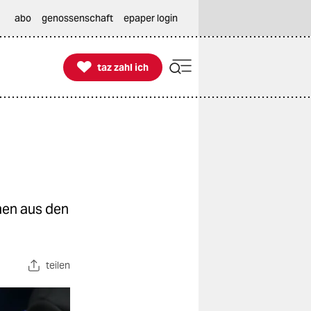
abo
genossenschaft
epaper login

taz zahl ich
taz zahl ich
men aus den
teilen