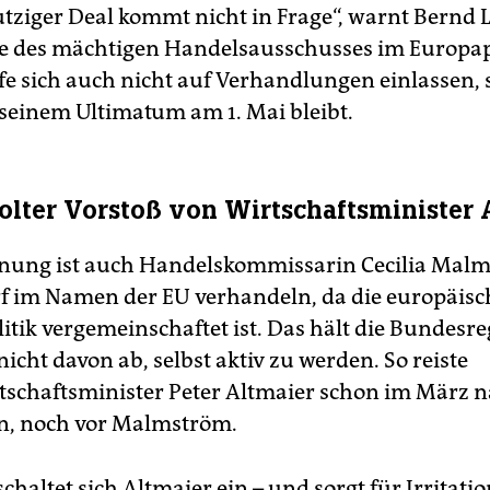
tziger Deal kommt nicht in Frage“, warnt Bernd 
e des mächtigen Handelsausschusses im Europa
fe sich auch nicht auf Verhandlungen einlassen, 
seinem Ultimatum am 1. Mai bleibt.
lter Vorstoß von Wirtschaftsminister 
nung ist auch Handelskommissarin Cecilia Mal
rf im Namen der EU verhandeln, da die europäisc
itik vergemeinschaftet ist. Das hält die Bundesr
nicht davon ab, selbst aktiv zu werden. So reiste
schaftsminister Peter Altmaier schon im März 
n, noch vor Malmström.
schaltet sich Altmaier ein – und sorgt für Irritat