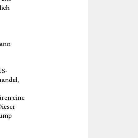
lich
dann
US-
handel,
ären eine
Dieser
rump