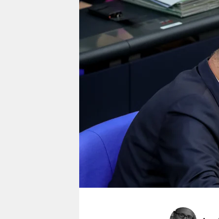
berlin
nord
wahrheit
verlag
verlag
veranstaltungen
shop
fragen & hilfe
unterstützen
abo
genossenschaft