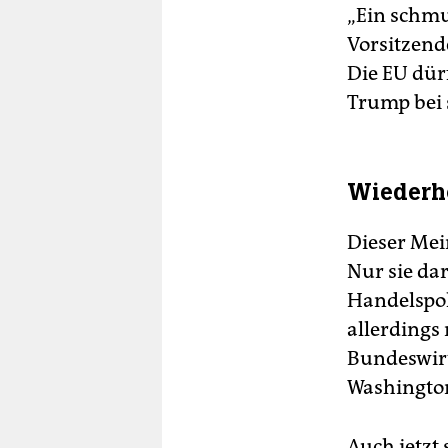
„Ein schmu
Vorsitzend
Die EU dür
Trump bei 
Wiederho
Dieser Mei
Nur sie da
Handelspol
allerdings 
Bundeswirt
Washingto
Auch jetzt 