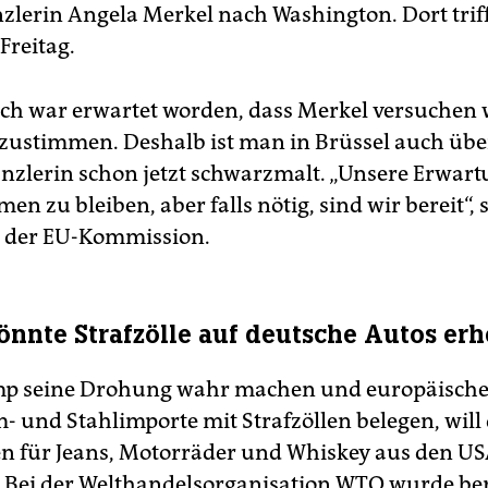
lerin Angela Merkel nach Washington. Dort triff
reitag.
ch war erwartet worden, dass Merkel versuchen 
stimmen. Deshalb ist man in Brüssel auch übe
anzlerin schon jetzt schwarzmalt. „Unsere Erwartu
 zu bleiben, aber falls nötig, sind wir bereit“, 
n der EU-Kommission.
nnte Strafzölle auf deutsche Autos er
ump seine Drohung wahr machen und europäisch
 und Stahl­importe mit Strafzöllen belegen, will 
n für Jeans, Motorräder und Whiskey aus den U
 Bei der Welthandelsorganisation WTO wurde ber