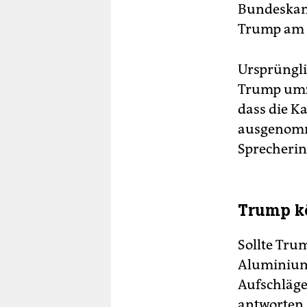
Bundeskanz
Trump am F
Ursprüngli
Trump umzu
dass die K
ausgenommen
Sprecheri
Trump kö
Sollte Tr
Aluminium-
Aufschläge
antworten.