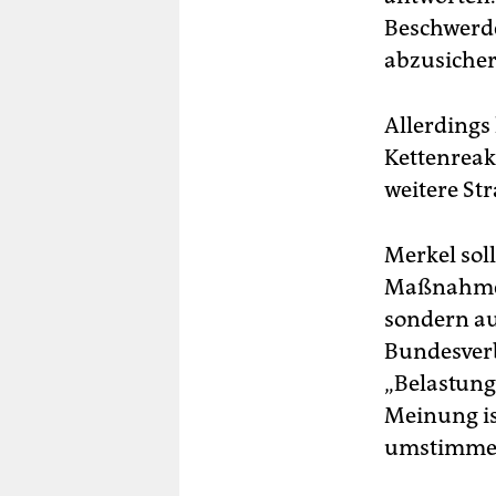
Beschwerde
abzusicher
Allerding
Kettenreak
weitere St
Merkel sol
Maßnahmen 
sondern auc
Bundesverb
„Belastung
Meinung is
umstimmen 