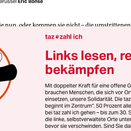
Brüssel
Eric Bonse
 nun, oder kommen sie nicht – die umstrittenen
 auf Stahl und Aluminium aus Europa? Wenige Ta
taz
zahl ich

 Schonfrist sind widersprüchliche Signale aus Br
hören.
Links lesen, r
bekämpfen
e EU-Kommission immer noch hofft, dass US-Pr
mp seine Meinung in letzter Minute ändert und 
ektionistischen Zollschranken hochzieht, verbrei
Mit doppelter Kraft für eine offene G
brauchen Menschen, die sich vor O
erung in Berlin plötzlich Pessimismus. Aus den
einsetzen, unsere Solidarität. Die ta
tagnachmittag hingegen das Signal, die derzeit 
beginnt im Zentrum“. 50 Prozent a
efreiung von Strafzöllen auf Stahl und Aluminiu
bei taz zahl ich gehen – bis zum 30
 – würden die Europäer Zugeständnisse, etwa bei
die linke, selbstverwaltete Orte unte
bevor sie verschwinden. Sind Sie da
, machen.