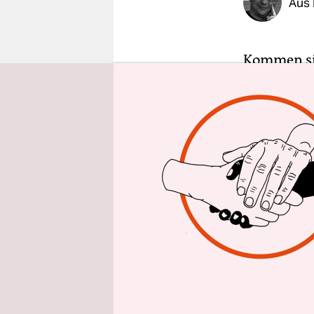
Aus 
epaper login
Kommen sie
Strafzölle
Ablauf der
Berlin zu 
Während di
Donald Tru
neuen prot
Bundesregi
am Donners
geltende B
verlängern
Autozöllen