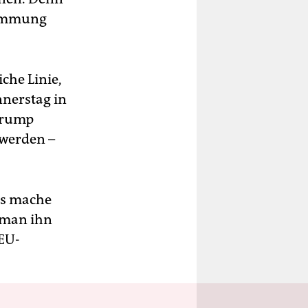
stimmung
che Linie,
nnerstag in
 Trump
 werden –
Es mache
 man ihn
 EU-