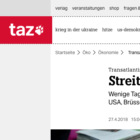
hautnavigation anspringen
hauptinhalt anspringen
footer anspringen
verlag
veranstaltungen
shop
fragen &
krieg in der ukraine
hitze
us-demokr

taz zahl ich
taz zahl ich
Startseite
Öko
Ökonomie
Trans
themen
politik
Transatlant
Strei
öko
Wenige Tag
gesellschaft
USA, Brüsse
kultur
27.4.2018
15:0
sport