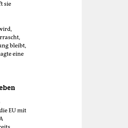
t sie
wird,
rrascht,
ng bleibt,
sagte eine
heben
e
die EU mit
SA
eits