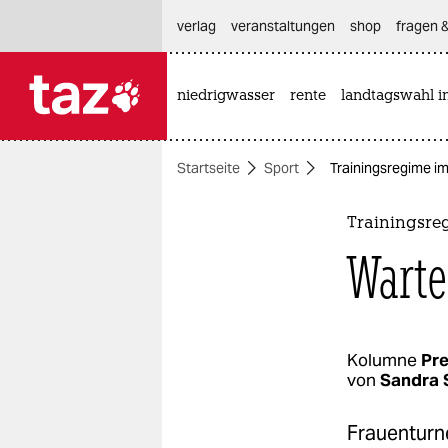
hautnavigation anspringen
hauptinhalt anspringen
footer anspringen
verlag
veranstaltungen
shop
fragen &
niedrigwasser
rente
landtagswahl i

taz zahl ich
taz zahl ich
Startseite
Sport
Trainingsregime i
themen
politik
Trainingsre
Warte
öko
gesellschaft
kultur
Kolumne
Pr
von
Sandra 
sport
Frauenturne