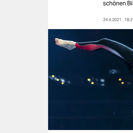
berlin
schönen Bil
nord
24.4.2021
18:2
wahrheit
verlag
verlag
veranstaltungen
shop
fragen & hilfe
unterstützen
abo
genossenschaft