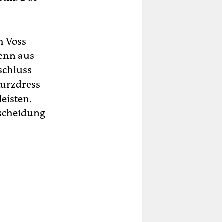
h Voss
enn aus
schluss
Kurzdress
eisten.
tscheidung