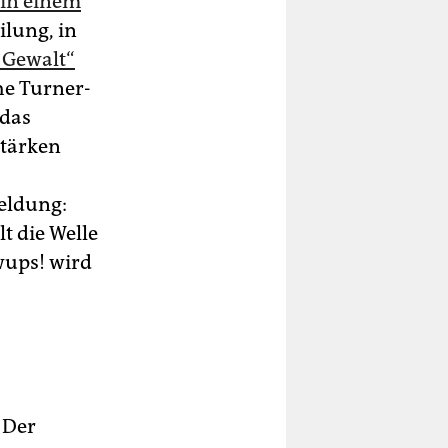
 in einem
ilung, in
 Gewalt“
he Turner-
 das
stärken
Meldung:
t die Welle
wups! wird
 Der