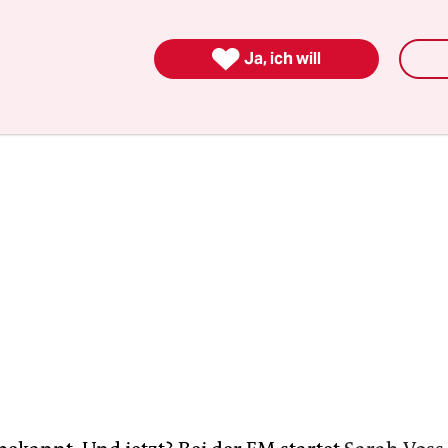
 Trainerin ist suspendiert. Der Verband spricht je
turwandel.

Ja, ich will