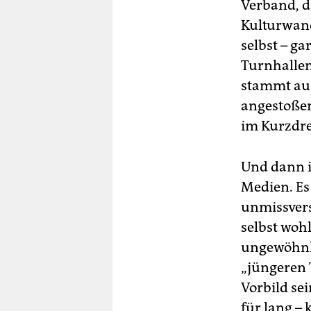
Verband, d
Kulturwand
selbst – g
Turnhallen
stammt aus
angestoßen
im Kurzdre
Und dann is
Medien. Es
unmissverst
selbst woh
ungewöhnli
„jüngeren 
Vorbild sei
für lang –