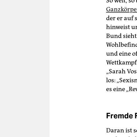
So weit, so
Ganzkörpe
der er auf 
hinweist u
Bund sieht
Wohlbefind
und eine o
Wettkampfb
„Sarah Voss
los: „Sexi
es eine „R
Fremde 
Daran ist s