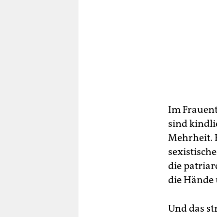
Im Frauent
sind kindli
Mehrheit. 
sexistische
die patria
die Hände 
Und das st