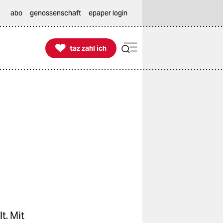
abo
genossenschaft
epaper login

taz zahl ich
taz zahl ich
t. Mit