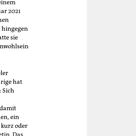
seinem
uar 2021
chen
g hingegen
tte sie
Unwohlsein
ler
rige hat
: Sich
 damit
en, ein
r kurz oder
tin. Das