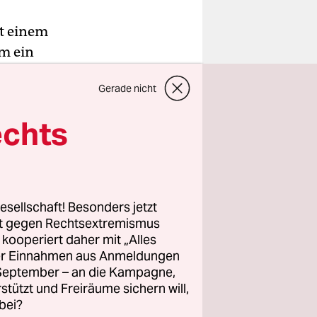
st einem
um ein
 allem
Gerade nicht
r:in,
ren von
echts
 des
esellschaft! Besonders jetzt
g, also
rt gegen Rechtsextremismus
tungssport
z kooperiert daher mit „Alles
ller Einnahmen aus Anmeldungen
Ende Januar
. September – an die Kampagne,
orwürfen,
rstützt und Freiräume sichern will,
ben haben,
bei?