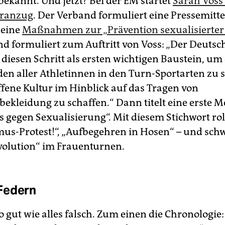
 bekannt. Und jetzt? Bei der EM startet
Sarah Voss
ranzug
. Der Verband formuliert eine Pressemitte
seine
Maßnahmen zur „Prävention sexualisierter
nd formuliert zum Auftritt von Voss: „Der Deutsc
 diesen Schritt als ersten wichtigen Baustein, um
en aller Athletinnen in den Turn-Sportarten zu 
ffene Kultur im Hinblick auf das Tragen von
ekleidung zu schaffen.“ Dann titelt eine erste 
 gegen Sexualisierung“. Mit diesem Stichwort roll
smus-Protest!“, „Aufbegehren in Hosen“ – und sch
evolution“ im Frauenturnen.
Federn
o gut wie alles falsch. Zum einen die Chronologie: