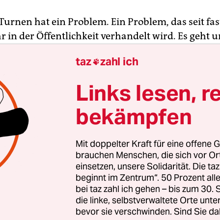
 Turnen hat ein Problem. Ein Problem, das seit fa
hr in der Öffentlichkeit verhandelt wird. Es geht 
ainingsregime, in dem Gewalt ausgeübt wird, vor
taz
zahl ich

Gewalt: absolute Macht und Kontrolle der Trai­ne­
ruck und explizite Strafmaßnahmen, das Ignorie
Links lesen, r
en, die ständige persönliche Erniedrigung der
hlenen, nicht nur, aber insbesondere im Kontext
bekämpfen
er Turnerinnen.
Mit doppelter Kraft für eine offene G
stung, ist die Überzeugung vieler, und für Leistun
brauchen Menschen, die sich vor O
wird man schließlich als Trai­ne­r:in im Hochleis
einsetzen, unsere Solidarität. Die ta
beginnt im Zentrum“. 50 Prozent a
as Problem gibt es auch in Deutschland, wie die 
bei taz zahl ich gehen – bis zum 30
lichte Zusammenfassung der Untersuchung von V
die linke, selbstverwaltete Orte unte
tzer Turnerinnen gegen ihre Cheftrainerin erho
bevor sie verschwinden. Sind Sie da