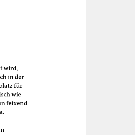
t wird,
ch in der
latz für
isch wie
un feixend
a.
im