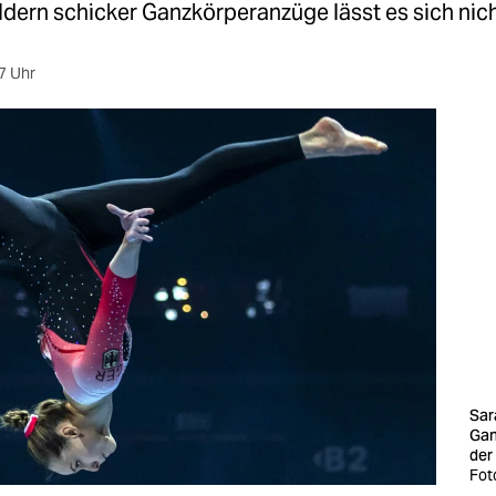
dern schicker Ganzkörperanzüge lässt es sich nich
7 Uhr
Sar
Gan
der
Fot