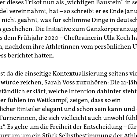
er dieses Trikot nun als „wichtigen Baustein“ in 
el vereinnahmt, hat – so schreibt er es Ende Jan
ar nicht geahnt, was für schlimme Dinge in deuts
 geschehen. Die Initiative zum Ganzkörperanzu
 dem Frühjahr 2020 – Cheftrainerin Ulla Koch ha
, nachdem ihre Athletinnen vom persönlichen 
ss berichtet hatten.
t da die einseitige Kontextualisierung seitens vie
 würde reichen, Sarah Voss zuzuhören: Die 21-Jäh
ändlich erklärt, welche Intention dahinter steht
ler fühlen im Wettkampf, zeigen, dass so ein
cher Einteiler elegant und schön sein kann und
Turnerinnen, die sich vielleicht auch unwohl fühl
n“. Es gehe um die Freiheit der Entscheidung – fü
 kurzum um ein Stück Selbstbestimmung der Athle