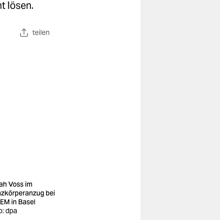
t lösen.
teilen
ah Voss im
zkörperanzug bei
 EM in Basel
o: dpa