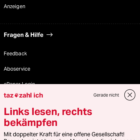
Anzeigen
Fragen & Hilfe
Feedback
Aboservice
ePaper Login
taz
zahl ich
Gerade nicht

Downloads für Abonnierende
Links lesen, rechts
bekämpfen
© 2026 taz Verlags und Vertriebs GmbH
Mit doppelter Kraft für eine offene Gesellschaft!
Alle Rechte vorbehalten. Bei rechtlichen Fragen oder für Genehmigungen
wenden Sie sich bitte an
lizenzen@taz.de