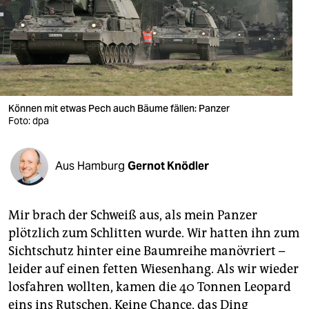
berlin
nord
wahrheit
verlag
Können mit etwas Pech auch Bäume fällen: Panzer
Foto: dpa
verlag
veranstaltungen
Aus Hamburg
Gernot Knödler
shop
fragen & hilfe
Mir brach der Schweiß aus, als mein Panzer
unterstützen
plötzlich zum Schlitten wurde. Wir hatten ihn zum
Sichtschutz hinter eine Baumreihe manövriert –
abo
leider auf einen fetten Wiesenhang. Als wir wieder
genossenschaft
losfahren wollten, kamen die 40 Tonnen Leo­pard
eins ins Rutschen. Keine Chance, das Ding