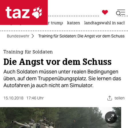

taz zahl ich
bergsteigen
usa unter trump
katzen
landtagswahl in sachs

taz zahl ich
Bundeswehr
Training für Soldaten: Die Angst vor dem Schuss
taz zahl ich
themen
Training für Soldaten
Die Angst vor dem Schuss
politik
Auch Soldaten müssen unter realen Bedingungen
öko
üben, auf dem Truppenübungsplatz. Sie lernen das
Autofahren ja auch nicht am Simulator.
gesellschaft
15.10.2018
17:46 Uhr
teilen
kultur
sport